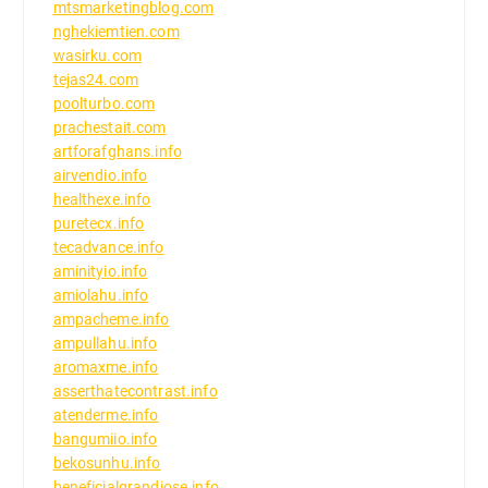
mtsmarketingblog.com
nghekiemtien.com
wasirku.com
tejas24.com
poolturbo.com
prachestait.com
artforafghans.info
airvendio.info
healthexe.info
puretecx.info
tecadvance.info
aminityio.info
amiolahu.info
ampacheme.info
ampullahu.info
aromaxme.info
asserthatecontrast.info
atenderme.info
bangumiio.info
bekosunhu.info
beneficialgrandiose.info