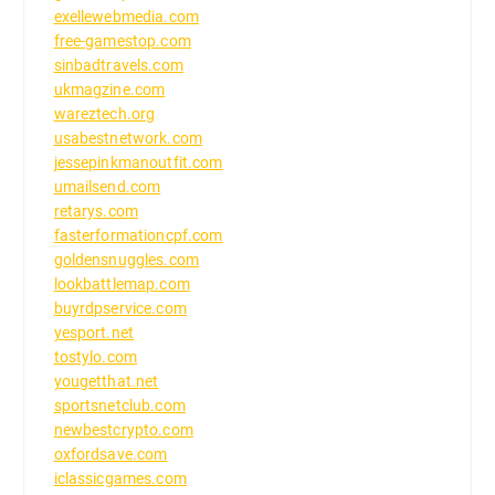
exellewebmedia.com
free-gamestop.com
sinbadtravels.com
ukmagzine.com
wareztech.org
usabestnetwork.com
jessepinkmanoutfit.com
umailsend.com
retarys.com
fasterformationcpf.com
goldensnuggles.com
lookbattlemap.com
buyrdpservice.com
yesport.net
tostylo.com
yougetthat.net
sportsnetclub.com
newbestcrypto.com
oxfordsave.com
iclassicgames.com