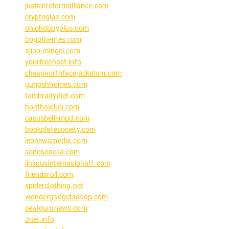
justicereformalliance.com
cryptoglax.com
ohiohobbyplus.com
bogothemes.com
ajino-mingei.com
yourfreehost.info
cheapnorthfacejacketsm.com
gurjoshhomes.com
tombradydiet.com
bonthaiclub.com
casusbelli-mod.com
bookplatesociety.com
lebnewsmedia.com
sonosonora.com
linkuusinternasional1.com
friendsroll.com
spiderclothing.net
wondergadgetsshop.com
seatgurunews.com
3net.info