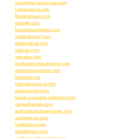
top-online-casino-usa.com
honghuidoor.com
flowingtravel.com
nineniki.com
brandiospecialists.com
medicalcare7.com
adtennaball.com
nabzah.com
mongive.com
matkagameresultsview.com
getsolutionsonline.com
hispinner.org
criticalinsurance.info
nokariposter.com
kalyan-guessing-nightplay.com
gameofpanels.com
androidappsdownloader.com
usetimenow.com
healthblow.com
gohelpmate.com