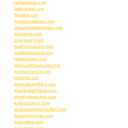
fashionistani.com
feelingswed.com
firecabal.com
forbessmagazine.com
globalmarketlivetoday.com
gpl-license.com
grow2every.com
healthhousecare.com
healthkartreview.com
helpquitporn.com
highqualitybanknote.com
hostingnews24.com
hottstyle.com
howtodiyanything.com
inspiringearthlings.com
investindependent.com
kralbozguncu1.com
landscapinggainesvillefl.com
maisonhauturier.com
mascreator.com