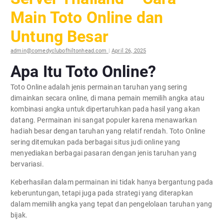
Main Toto Online dan
Untung Besar
admin@comedyclubofhiltonhead.com
|
April 26, 2025
Apa Itu Toto Online?
Toto Online adalah jenis permainan taruhan yang sering
dimainkan secara online, di mana pemain memilih angka atau
kombinasi angka untuk dipertaruhkan pada hasil yang akan
datang. Permainan ini sangat populer karena menawarkan
hadiah besar dengan taruhan yang relatif rendah. Toto Online
sering ditemukan pada berbagai situs judi online yang
menyediakan berbagai pasaran dengan jenis taruhan yang
bervariasi.
Keberhasilan dalam permainan ini tidak hanya bergantung pada
keberuntungan, tetapi juga pada strategi yang diterapkan
dalam memilih angka yang tepat dan pengelolaan taruhan yang
bijak.