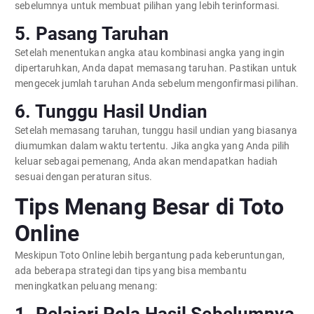
sebelumnya untuk membuat pilihan yang lebih terinformasi.
5. Pasang Taruhan
Setelah menentukan angka atau kombinasi angka yang ingin
dipertaruhkan, Anda dapat memasang taruhan. Pastikan untuk
mengecek jumlah taruhan Anda sebelum mengonfirmasi pilihan.
6. Tunggu Hasil Undian
Setelah memasang taruhan, tunggu hasil undian yang biasanya
diumumkan dalam waktu tertentu. Jika angka yang Anda pilih
keluar sebagai pemenang, Anda akan mendapatkan hadiah
sesuai dengan peraturan situs.
Tips Menang Besar di Toto
Online
Meskipun Toto Online lebih bergantung pada keberuntungan,
ada beberapa strategi dan tips yang bisa membantu
meningkatkan peluang menang: