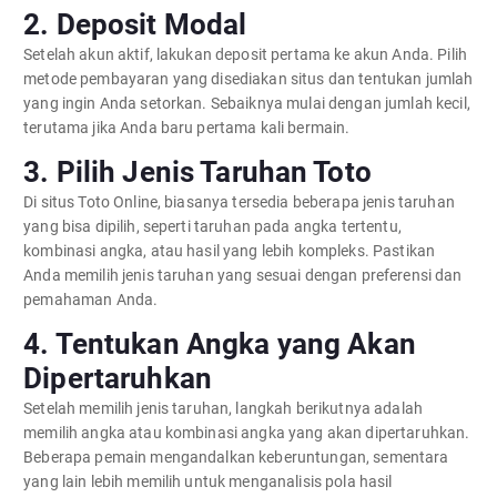
2. Deposit Modal
Setelah akun aktif, lakukan deposit pertama ke akun Anda. Pilih
metode pembayaran yang disediakan situs dan tentukan jumlah
yang ingin Anda setorkan. Sebaiknya mulai dengan jumlah kecil,
terutama jika Anda baru pertama kali bermain.
3. Pilih Jenis Taruhan Toto
Di situs Toto Online, biasanya tersedia beberapa jenis taruhan
yang bisa dipilih, seperti taruhan pada angka tertentu,
kombinasi angka, atau hasil yang lebih kompleks. Pastikan
Anda memilih jenis taruhan yang sesuai dengan preferensi dan
pemahaman Anda.
4. Tentukan Angka yang Akan
Dipertaruhkan
Setelah memilih jenis taruhan, langkah berikutnya adalah
memilih angka atau kombinasi angka yang akan dipertaruhkan.
Beberapa pemain mengandalkan keberuntungan, sementara
yang lain lebih memilih untuk menganalisis pola hasil