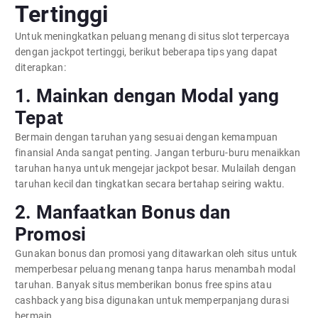
Tertinggi
Untuk meningkatkan peluang menang di situs slot terpercaya
dengan jackpot tertinggi, berikut beberapa tips yang dapat
diterapkan:
1.
Mainkan dengan Modal yang
Tepat
Bermain dengan taruhan yang sesuai dengan kemampuan
finansial Anda sangat penting. Jangan terburu-buru menaikkan
taruhan hanya untuk mengejar jackpot besar. Mulailah dengan
taruhan kecil dan tingkatkan secara bertahap seiring waktu.
2.
Manfaatkan Bonus dan
Promosi
Gunakan bonus dan promosi yang ditawarkan oleh situs untuk
memperbesar peluang menang tanpa harus menambah modal
taruhan. Banyak situs memberikan bonus free spins atau
cashback yang bisa digunakan untuk memperpanjang durasi
bermain.