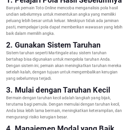
1. Pelajari Pola Hasil Sebelumnya
Banyak pemain Toto Online mencoba menganalisis pola hasil
undian sebelumnya untuk menentukan angka yang memiliki
peluang lebih besar untuk keluar. Meskipun tidak ada jaminan
pasti, mempelajari pola dapat memberikan wawasan yang lebih
baik dalam memilih angka.
2. Gunakan Sistem Taruhan
Sistem taruhan seperti Martingale atau sistem taruhan
bertahap bisa digunakan untuk mengelola taruhan Anda.
Dengan sistem ini, pemain akan meningkatkan taruhan mereka
setelah kalah, dengan tujuan untuk mengembalikan kerugian
yang sebelumnya terjadi.
3. Mulai dengan Taruhan Kecil
Bermain dengan taruhan kecil adalah langkah yang bijak,
terutama bagi pemula. Dengan memulai dengan taruhan kecil,
Anda bisa lebih lama bermain, meningkatkan keterampilan, dan
mengurangi risiko kerugian besar.
4. Manajemen Modal yang Baik