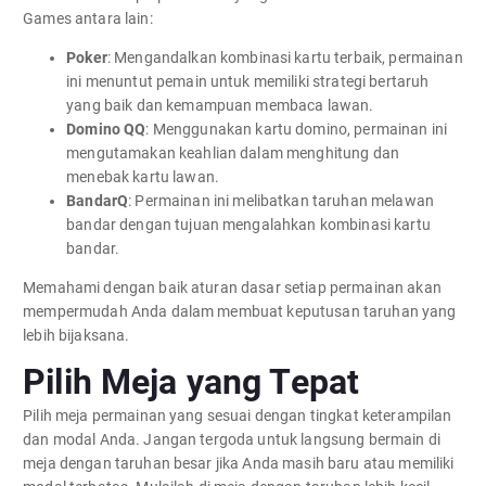
Games antara lain:
Poker
: Mengandalkan kombinasi kartu terbaik, permainan
ini menuntut pemain untuk memiliki strategi bertaruh
yang baik dan kemampuan membaca lawan.
Domino QQ
: Menggunakan kartu domino, permainan ini
mengutamakan keahlian dalam menghitung dan
menebak kartu lawan.
BandarQ
: Permainan ini melibatkan taruhan melawan
bandar dengan tujuan mengalahkan kombinasi kartu
bandar.
Memahami dengan baik aturan dasar setiap permainan akan
mempermudah Anda dalam membuat keputusan taruhan yang
lebih bijaksana.
Pilih Meja yang Tepat
Pilih meja permainan yang sesuai dengan tingkat keterampilan
dan modal Anda. Jangan tergoda untuk langsung bermain di
meja dengan taruhan besar jika Anda masih baru atau memiliki