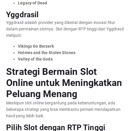
Legacy of Dead
Yggdrasil
Yggdrasil adalah provider yang dikenal dengan inovasi fitur
dalam permainan slotnya. Slot dengan RTP tinggi dari Yggdrasil
meliputi:
Vikings Go Berzerk
Holmes and the Stolen Stones
Valley of the Gods
Strategi Bermain Slot
Online untuk Meningkatkan
Peluang Menang
Meskipun slot online bergantung pada keberuntungan, ada
beberapa strategi yang bisa membantu pemain mendapatkan
hasil yang lebih baik:
Pilih Slot dengan RTP Tinggi