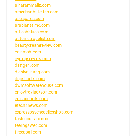
alharammallz.com
americanbulletins.com
asespares.com
arabianstime.com
atticabblues.com
autometropolist.com
beautycreamreview.com
coinmoh.com
cyclopsreview.com
dattgen.com
didoivatnang.com
dogsbarks.com
dwmsoftwarehouse.com
enjoytroyjackson.com
epicaimbots.com
etech4news.com
expresspsychedelicsshop.com
fashionistani.com
feelingswed.com
firecabal.com