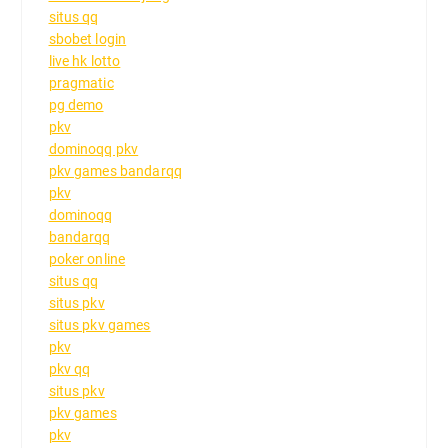
situs qq
sbobet login
live hk lotto
pragmatic
pg demo
pkv
dominoqq pkv
pkv games bandarqq
pkv
dominoqq
bandarqq
poker online
situs qq
situs pkv
situs pkv games
pkv
pkv qq
situs pkv
pkv games
pkv