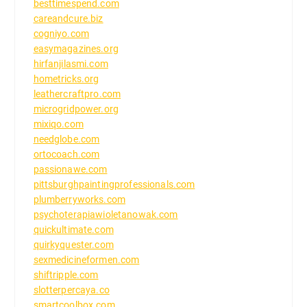
besttimespend.com
careandcure.biz
cogniyo.com
easymagazines.org
hirfanjilasmi.com
hometricks.org
leathercraftpro.com
microgridpower.org
mixiqo.com
needglobe.com
ortocoach.com
passionawe.com
pittsburghpaintingprofessionals.com
plumberryworks.com
psychoterapiawioletanowak.com
quickultimate.com
quirkyquester.com
sexmedicineformen.com
shiftripple.com
slotterpercaya.co
smartcoolbox.com