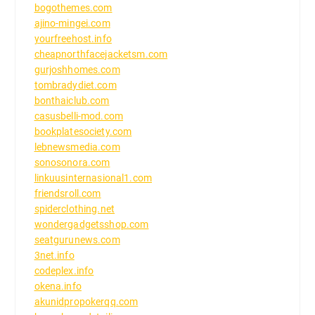
bogothemes.com
ajino-mingei.com
yourfreehost.info
cheapnorthfacejacketsm.com
gurjoshhomes.com
tombradydiet.com
bonthaiclub.com
casusbelli-mod.com
bookplatesociety.com
lebnewsmedia.com
sonosonora.com
linkuusinternasional1.com
friendsroll.com
spiderclothing.net
wondergadgetsshop.com
seatgurunews.com
3net.info
codeplex.info
okena.info
akunidpropokerqq.com