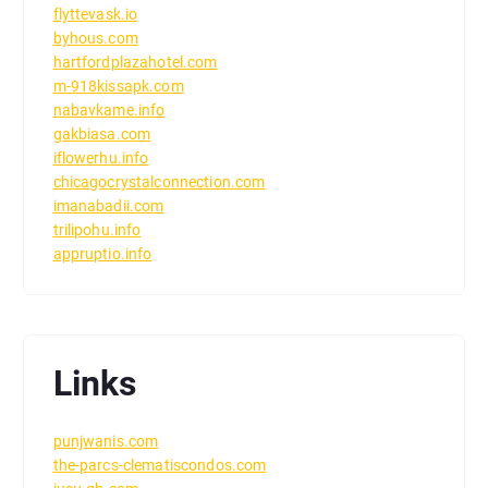
flyttevask.io
byhous.com
hartfordplazahotel.com
m-918kissapk.com
nabavkame.info
gakbiasa.com
iflowerhu.info
chicagocrystalconnection.com
imanabadii.com
trilipohu.info
appruptio.info
Links
punjwanis.com
the-parcs-clematiscondos.com