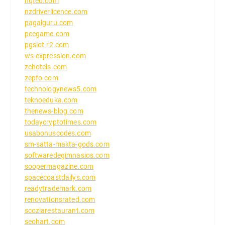
nqted.com
nzdriverlicence.com
pagalguru.com
pcegame.com
pgslot-r2.com
ws-expression.com
zchotels.com
zepfo.com
technologynews5.com
teknoeduka.com
thenews-blog.com
todaycryptotimes.com
usabonuscodes.com
sm-satta-makta-gods.com
softwaredegimnasios.com
soopermagazine.com
spacecoastdailys.com
readytrademark.com
renovationsrated.com
scoziarestaurant.com
seohart.com