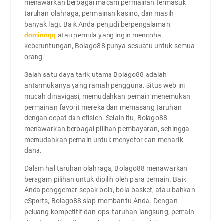
menawarkan berbagai macam permainan termasuk
taruhan olahraga, permainan kasino, dan masih
banyak lagi. Baik Anda penjudi berpengalaman
dominoqq
atau pemula yang ingin mencoba
keberuntungan, Bolago88 punya sesuatu untuk semua
orang.
Salah satu daya tarik utama Bolago88 adalah
antarmukanya yang ramah pengguna. Situs web ini
mudah dinavigasi, memudahkan pemain menemukan
permainan favorit mereka dan memasang taruhan
dengan cepat dan efisien. Selain itu, Bolago88
menawarkan berbagai pilihan pembayaran, sehingga
memudahkan pemain untuk menyetor dan menarik
dana.
Dalam hal taruhan olahraga, Bolago88 menawarkan
beragam pilihan untuk dipilih oleh para pemain. Baik
Anda penggemar sepak bola, bola basket, atau bahkan
eSports, Bolago88 siap membantu Anda. Dengan
peluang kompetitif dan opsi taruhan langsung, pemain