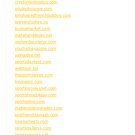
cryptominingplus.com
aquinoticiaspe.com
longhairedfrenchbulldog.com
lawyersforhire.co
businemarket.com
matahari88play.net
moneydescriptor.com
youthsmagazine.com
painaidee.net
sportsdarkest.com
webtoon.biz
thesportswires.com
hyungpro.com
sportingnewsnet.com
sportstime24day.com
sporteslive.com
theblingblingshields.com
pinkfrenchtipnails.com
newgamestv.com
sportsgallerys.com
sportsmirrors.net