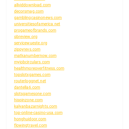
allviddownload.com
decorsmag.com
gamblingcasinonews.com
universitiesofamerica.net
progameofbrands.com
qbreview.org
servicewueste.org
zippyrevs.com
matkanumbernow.com
myjobcirculars.com
healthmoreoverfitness.com
topslotxgames.com
routerloggnet.net
dantella6.com
slotsgamesone.com
hispinzone.com
kalyanbazarnights.com
top-online-casino-usa.com
honghuidoor.com
flowingtravel.com