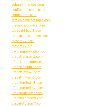
sohanjitfinances.com
soulfulhousemusic.net
sparklooms.com
tacticalcontractingllc.com
thecapitalpowers.com
tobabet88slot3.com
todayscurrentnews.com
totobet77.asia
totobet77.org
trendingpublication.com
ufabettererum3.com
ufabettermentm4.com
ufabettersum7.com
ufabettinwm7.com
ufabettinwum3.com
ufabetunitedm3.com
ufabetunitedm7.com
ufabetuskedm7.com
ufabetutoredm3.com
ufabetutoredm7.com