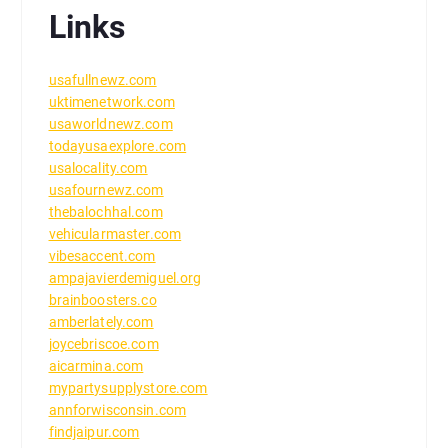
Links
usafullnewz.com
uktimenetwork.com
usaworldnewz.com
todayusaexplore.com
usalocality.com
usafournewz.com
thebalochhal.com
vehicularmaster.com
vibesaccent.com
ampajavierdemiguel.org
brainboosters.co
amberlately.com
joycebriscoe.com
aicarmina.com
mypartysupplystore.com
annforwisconsin.com
findjaipur.com