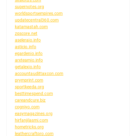
sitalotus.com
supernotes.org
worldsportsempires.com
updatecentral360.com
katamastah.com
zqscore.net
aseleraio.info
asticio.info
egardenio.info
arxteamio.info
getalexio.info
accountaudittaxcon.com
prymprint.com
sportkeeda.org
besttimespend.com
careandcure.biz
cogniyo.com
easymagazines.org
hirfanjilasmi.com
hometricks.org
leathercraftpro.com