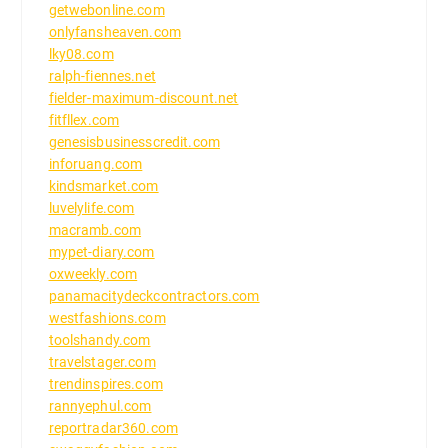
getwebonline.com
onlyfansheaven.com
lky08.com
ralph-fiennes.net
fielder-maximum-discount.net
fitfllex.com
genesisbusinesscredit.com
inforuang.com
kindsmarket.com
luvelylife.com
macramb.com
mypet-diary.com
oxweekly.com
panamacitydeckcontractors.com
westfashions.com
toolshandy.com
travelstager.com
trendinspires.com
rannyephul.com
reportradar360.com