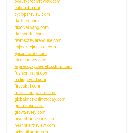
beautycreamreview.com
coinmoh.com
cyclopsreview.com
dattgen.com
didoivatnang.com
dogsbarks.com
dwmsoftwarehouse.com
enjoytroyjackson.com
epicaimbots.com
etech4news.com
expresspsychedelicsshop.com
fashionistani.com
feelingswed.com
firecabal.com
forbessmagazine.com
globalmarketlivetoday.com
gpl-license.com
grow2every.com
healthhousecare.com
healthkartreview.com
helpquitporn.com