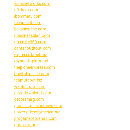
vsmsnetworks.com
offthem.com
ibommatv.com
techporfit.com
bekasionline.com
nbusinessplan.com
greenlife360.com
cantshoutitout.com
expressufabet.biz
mypuertoplata.net
thepioneerxpress.com
howtofixissue.com
teamufabet.biz
webfullform.com
allviddownload.com
decorsmag.com
gamblingcasinonews.com
universitiesofamerica.net
progameofbrands.com
qbreview.org