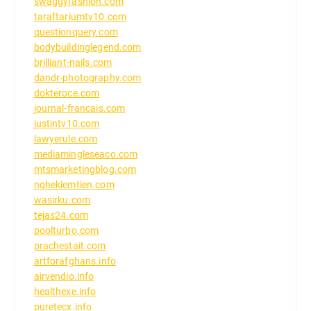
swaggyfashion.com
taraftariumtv10.com
questionquery.com
bodybuildinglegend.com
brilliant-nails.com
dandr-photography.com
dokteroce.com
journal-francais.com
justintv10.com
lawyerule.com
mediamingleseaco.com
mtsmarketingblog.com
nghekiemtien.com
wasirku.com
tejas24.com
poolturbo.com
prachestait.com
artforafghans.info
airvendio.info
healthexe.info
puretecx.info