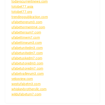
todayscurrentnews.com
totobet77.asia
totobet77.org
trendingpublication.com
ufabettererum3.com
ufabettermentm4.com
ufabettersum7.com
ufabettinwm7.com
ufabettinwum3.com
ufabetunitedm3.com
ufabetunitedm7.com
ufabetuskedm7.com
ufabetutoredm3.com
ufabetutoredm7.com
ufabetvalleyum3.com
veloxview.com
westufabetm3.com
whiskeybrothersllc.com
wildufabetum7.com