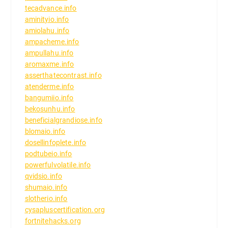
tecadvance.info
aminityio.info
amiolahu.info
ampacheme.info
ampullahu.info
aromaxme.info
asserthatecontrast.info
atenderme.info
bangumiio.info
bekosunhu.info
beneficialgrandiose.info
blomaio.info
dosellinfoplete.info
podtubeio.info
powerfulvolatile.info
qvidsio.info
shumaio.info
slotherio.info
cysapluscertification.org
fortnitehacks.org