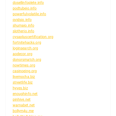
dosellinfoplete.info
podtubeio.info
powerfulvolatile.info
qvidsio.info
shumaio.info
slotherio.info
cysapluscertification.org
fortnitehacks.org
loginsearch.org
aodecor.org
donorsmatch.org
nowtimes.org
casinoeing.org
livemocha.biz
streetlife.biz
hyves.biz
enoughinfo.net
pinhive.net
warnabet.net
bollym4u.me