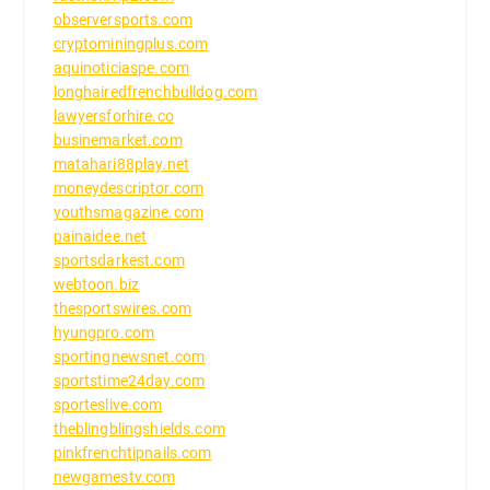
observersports.com
cryptominingplus.com
aquinoticiaspe.com
longhairedfrenchbulldog.com
lawyersforhire.co
businemarket.com
matahari88play.net
moneydescriptor.com
youthsmagazine.com
painaidee.net
sportsdarkest.com
webtoon.biz
thesportswires.com
hyungpro.com
sportingnewsnet.com
sportstime24day.com
sporteslive.com
theblingblingshields.com
pinkfrenchtipnails.com
newgamestv.com