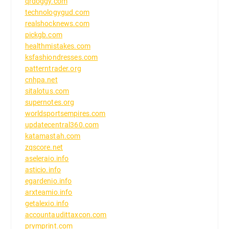
qrdoggy.com
technologygud.com
realshocknews.com
pickgb.com
healthmistakes.com
ksfashiondresses.com
patterntrader.org
cnhpa.net
sitalotus.com
supernotes.org
worldsportsempires.com
updatecentral360.com
katamastah.com
zqscore.net
aseleraio.info
asticio.info
egardenio.info
arxteamio.info
getalexio.info
accountaudittaxcon.com
prymprint.com