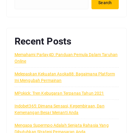
Search
Recent Posts
Memahami Parlay4D: Panduan Pemula Dalam Taruhan
Online
Melepaskan Kekuatan Asoka88: Bagaimana Platform
Ini Mengubah Permainan
MPokick: Tren Kebugaran Terpanas Tahun 2021
Indobet365: Dimana Sensasi, Kegembiraan, Dan
Kemenangan Besar Menanti Anda
Mengapa Supermpo Adalah Senjata Rahasia Yang
Dibutuhkan Strategi Pemasaran Anda