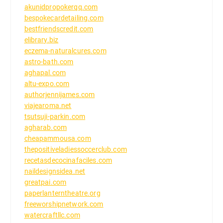
akunidpropokerqq.com
bespokecardetailing.com
bestfriendscredit.com
elibrary.biz
eczema-naturalcures.com
astro-bath.com
aghapal.com
altu-expo.com
authorjennijames.com
viajearoma.net
tsutsuji-parkin.com
agharab.com
cheapammousa.com
thepositiveladiessoccerclub.com
recetasdecocinafaciles.com
naildesignsidea.net
greatpai.com
paperlanterntheatre.org
freeworshipnetwork.com
watercraftllc.com