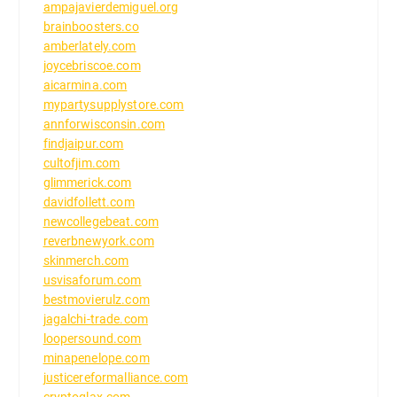
ampajavierdemiguel.org
brainboosters.co
amberlately.com
joycebriscoe.com
aicarmina.com
mypartysupplystore.com
annforwisconsin.com
findjaipur.com
cultofjim.com
glimmerick.com
davidfollett.com
newcollegebeat.com
reverbnewyork.com
skinmerch.com
usvisaforum.com
bestmovierulz.com
jagalchi-trade.com
loopersound.com
minapenelope.com
justicereformalliance.com
cryptoglax.com