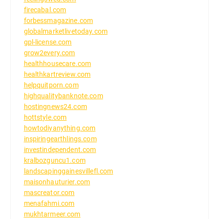
firecabal.com
forbessmagazine.com
globalmarketlivetoday.com
gpl-license.com
grow2every.com
healthhousecare.com
healthkartreview.com
helpquitporn.com
highqualitybanknote.com
hostingnews24.com
hottstyle.com
howtodiyanything.com
inspiringearthlings.com
investindependent.com
kralbozguncu1.com
landscapinggainesvillefl.com
maisonhauturier.com
mascreator.com
menafahmi.com
mukhtarmeer.com