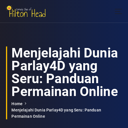
S
k
i
Temukan slot Mahjong Ways paling gacor hari ini dan raih peluang maxwin besar
p
setiap hari. Cocok untuk Anda yang mencari kemenangan konsisten.
t
o
c
o
Menjelajahi Dunia
n
t
Parlay4D yang
e
n
Seru: Panduan
t
Permainan Online
Home
Menjelajahi Dunia Parlay4D yang Seru: Panduan
Permainan Online