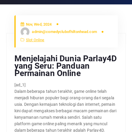
Nov, Wed, 2024
admin@comedyclubofhiltonhead.com
Slot Online
Menjelajahi Dunia Parlay4D
yang Seru: Panduan
Permainan Online
[ad_1]
Dalam beberapa tahun terakhir, game online telah
menjadi hiburan populer bagi orang-orang dari segala
usia. Dengan kemajuan teknologi dan internet, pemain
kini dapat mengakses berbagai macam permainan dari
kenyamanan rumah mereka sendiri. Salah satu
platform game online paling menarik yang muncul
dalam beberapa tahun terakhir adalah Parlay4D.