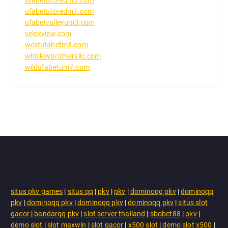
ufabetutoredm7.com
ufabetvalleyum3.com
veloxview.com
westufabetm3.com
whiskeybrothersllc.com
wildufabetum7.com
situs pkv games
|
situs qq
|
pkv
|
pkv
|
dominoqq pkv
|
dominoqq
pkv
|
dominoqq pkv
|
dominoqq pkv
|
dominoqq pkv
|
situs slot
gacor
|
bandarqq pkv
|
slot server thailand
|
sbobet88
|
pkv
|
demo slot
|
slot maxwin
|
slot gacor
|
x500 slot
|
demo slot x500
|