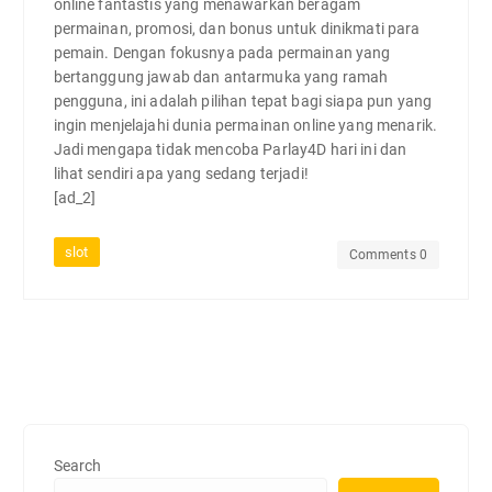
online fantastis yang menawarkan beragam
permainan, promosi, dan bonus untuk dinikmati para
pemain. Dengan fokusnya pada permainan yang
bertanggung jawab dan antarmuka yang ramah
pengguna, ini adalah pilihan tepat bagi siapa pun yang
ingin menjelajahi dunia permainan online yang menarik.
Jadi mengapa tidak mencoba Parlay4D hari ini dan
lihat sendiri apa yang sedang terjadi!
[ad_2]
slot
Comments 0
Search