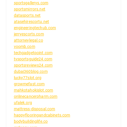
sportsgallerys.com
sportsmirrors.net
datasports.net
atasehirescortu.net
engineeringtechub.com
jerryescorts.com
attorneylegal.co
voomb.com
techgadgetpoint.com
tvsportsguide24.com
sportsreviews24.com
dubai360blog.com
lucky77slot.org
growmefast.com
mahkotahokislot.com
onlinecancerpharm.com
ufalek.org
mattress-disposal.com
happyflooringandcabinets.com
bodybuildinglife.co