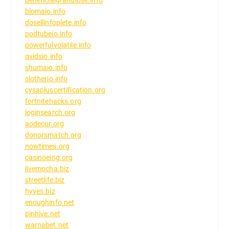
blomaio.info
dosellinfoplete.info
podtubeio.info
powerfulvolatile.info
qvidsio.info
shumaio.info
slotherio.info
cysapluscertification.org
fortnitehacks.org
loginsearch.org
aodecor.org
donorsmatch.org
nowtimes.org
casinoeing.org
livemocha.biz
streetlife.biz
hyves.biz
enoughinfo.net
pinhive.net
warnabet.net