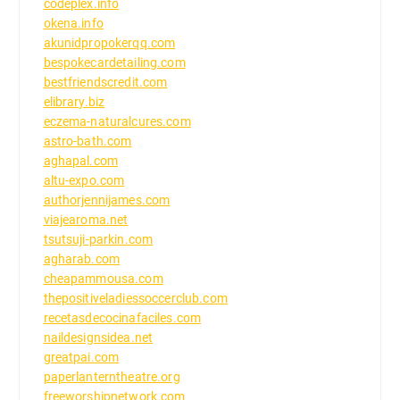
codeplex.info
okena.info
akunidpropokerqq.com
bespokecardetailing.com
bestfriendscredit.com
elibrary.biz
eczema-naturalcures.com
astro-bath.com
aghapal.com
altu-expo.com
authorjennijames.com
viajearoma.net
tsutsuji-parkin.com
agharab.com
cheapammousa.com
thepositiveladiessoccerclub.com
recetasdecocinafaciles.com
naildesignsidea.net
greatpai.com
paperlanterntheatre.org
freeworshipnetwork.com