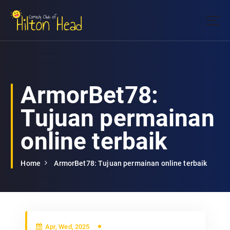
S
k
i
Temukan slot Mahjong Ways paling gacor hari ini dan raih peluang maxwin besar
p
setiap hari. Cocok untuk Anda yang mencari kemenangan konsisten.
t
o
c
o
ArmorBet78:
n
t
Tujuan permainan
e
n
online terbaik
t
Home
ArmorBet78: Tujuan permainan online terbaik
Apr, Wed, 2025