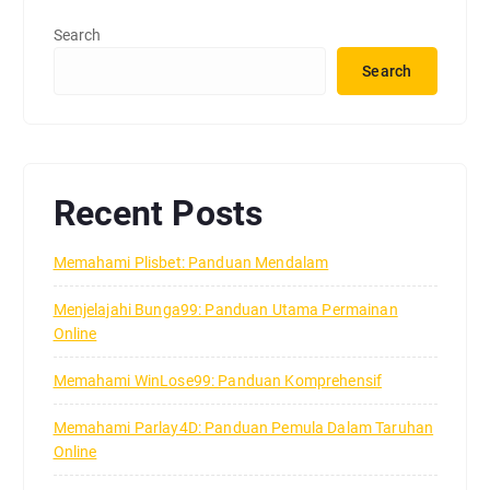
Search
Search
Recent Posts
Memahami Plisbet: Panduan Mendalam
Menjelajahi Bunga99: Panduan Utama Permainan
Online
Memahami WinLose99: Panduan Komprehensif
Memahami Parlay4D: Panduan Pemula Dalam Taruhan
Online