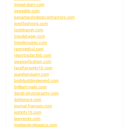
mypet-diary.com
oxweekly.com
panamacitydeckcontractors.com
westfashions.com
toolshandy.com
travelstager.com
trendinspires.com
rannyephul.com
reportradar360.com
swaggyfashion.com
taraftariumtv10.com
questionquery.com
bodybuildinglegend.com
brilliant-nails.com
dandr-photography.com
dokteroce.com
journal-francais.com
justintv10.com
lawyerule.com
mediamingleseaco.com