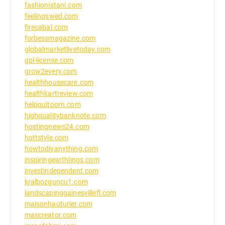
fashionistani.com
feelingswed.com
firecabal.com
forbessmagazine.com
globalmarketlivetoday.com
gpl-license.com
grow2every.com
healthhousecare.com
healthkartreview.com
helpquitporn.com
highqualitybanknote.com
hostingnews24.com
hottstyle.com
howtodiyanything.com
inspiringearthlings.com
investindependent.com
kralbozguncu1.com
landscapinggainesvillefl.com
maisonhauturier.com
mascreator.com