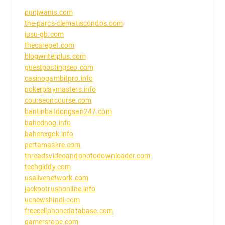
punjwanis.com
the-parcs-clematiscondos.com
jusu-gb.com
thecarepet.com
blogwriterplus.com
guestpostingseo.com
casinogambitpro.info
pokerplaymasters.info
courseoncourse.com
bantinbatdongsan247.com
bahednog.info
bahenxgek.info
pertamaskre.com
threadsvideoandphotodownloader.com
techgiddy.com
usalivenetwork.com
jackpotrushonline.info
ucnewshindi.com
freecellphonedatabase.com
gamersrope.com