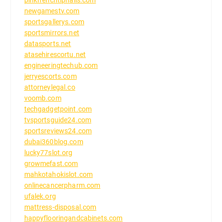
newgamestv.com
sportsgallerys.com
sportsmirrors.net
datasports.net
atasehirescortu.net
engineeringtechub.com
jerryescorts.com
attorneylegal.co
voomb.com
techgadgetpoint.com
tvsportsguide24.com
sportsreviews24.com
dubai360blog.com
lucky77slot.org
growmefast.com
mahkotahokislot.com
onlinecancerpharm.com
ufalek.org
mattress-disposal.com
happyflooringandcabinets.com