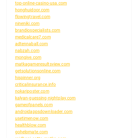
top-online-casino-usa.com
honghuidoor.com
flowingtravel.com
nineniki.com
brandiospecialists.com
medicalcare7.com
adtennaball.com
nabzah.com
mongive.com
matkagameresultsview.com
getsolutionsonline.com
hispinner.org
criticalinsurance.info
nokariposter.com
kalyan-guessing-nightplay.com
gameofpanels.com
androidappsdownloader.com
usetimenow.com
healthblow.com
gohelpmate.com