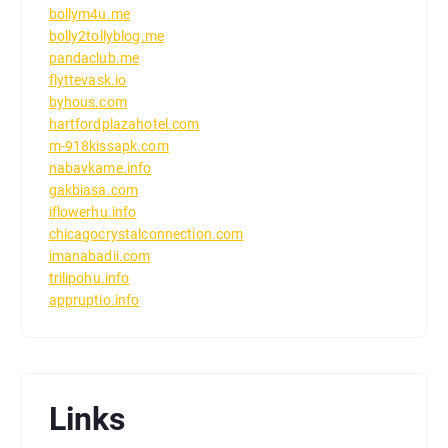
bollym4u.me
bolly2tollyblog.me
pandaclub.me
flyttevask.io
byhous.com
hartfordplazahotel.com
m-918kissapk.com
nabavkame.info
gakbiasa.com
iflowerhu.info
chicagocrystalconnection.com
imanabadii.com
trilipohu.info
appruptio.info
Links