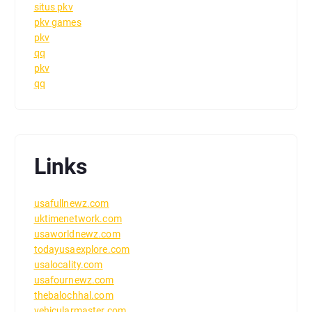
situs pkv
pkv games
pkv
qq
pkv
qq
Links
usafullnewz.com
uktimenetwork.com
usaworldnewz.com
todayusaexplore.com
usalocality.com
usafournewz.com
thebalochhal.com
vehicularmaster.com