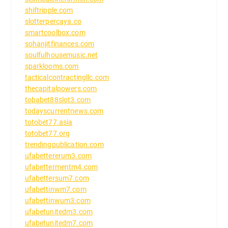
shiftripple.com
slotterpercaya.co
smartcoolbox.com
sohanjitfinances.com
soulfulhousemusic.net
sparklooms.com
tacticalcontractingllc.com
thecapitalpowers.com
tobabet88slot3.com
todayscurrentnews.com
totobet77.asia
totobet77.org
trendingpublication.com
ufabettererum3.com
ufabettermentm4.com
ufabettersum7.com
ufabettinwm7.com
ufabettinwum3.com
ufabetunitedm3.com
ufabetunitedm7.com