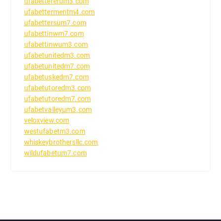
ufabettererum3.com
ufabettermentm4.com
ufabettersum7.com
ufabettinwm7.com
ufabettinwum3.com
ufabetunitedm3.com
ufabetunitedm7.com
ufabetuskedm7.com
ufabetutoredm3.com
ufabetutoredm7.com
ufabetvalleyum3.com
veloxview.com
westufabetm3.com
whiskeybrothersllc.com
wildufabetum7.com