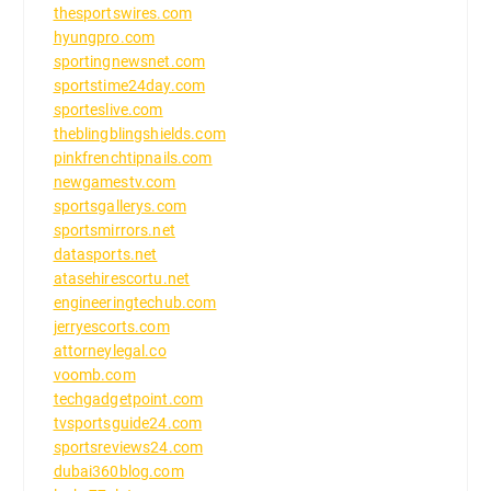
thesportswires.com
hyungpro.com
sportingnewsnet.com
sportstime24day.com
sporteslive.com
theblingblingshields.com
pinkfrenchtipnails.com
newgamestv.com
sportsgallerys.com
sportsmirrors.net
datasports.net
atasehirescortu.net
engineeringtechub.com
jerryescorts.com
attorneylegal.co
voomb.com
techgadgetpoint.com
tvsportsguide24.com
sportsreviews24.com
dubai360blog.com