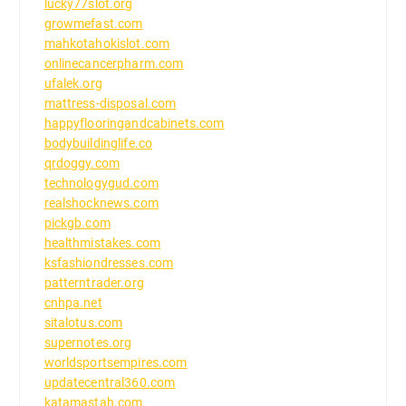
lucky77slot.org
growmefast.com
mahkotahokislot.com
onlinecancerpharm.com
ufalek.org
mattress-disposal.com
happyflooringandcabinets.com
bodybuildinglife.co
qrdoggy.com
technologygud.com
realshocknews.com
pickgb.com
healthmistakes.com
ksfashiondresses.com
patterntrader.org
cnhpa.net
sitalotus.com
supernotes.org
worldsportsempires.com
updatecentral360.com
katamastah.com