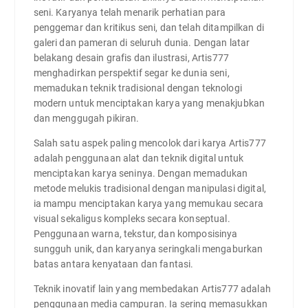
seni. Karyanya telah menarik perhatian para
penggemar dan kritikus seni, dan telah ditampilkan di
galeri dan pameran di seluruh dunia. Dengan latar
belakang desain grafis dan ilustrasi, Artis777
menghadirkan perspektif segar ke dunia seni,
memadukan teknik tradisional dengan teknologi
modern untuk menciptakan karya yang menakjubkan
dan menggugah pikiran.
Salah satu aspek paling mencolok dari karya Artis777
adalah penggunaan alat dan teknik digital untuk
menciptakan karya seninya. Dengan memadukan
metode melukis tradisional dengan manipulasi digital,
ia mampu menciptakan karya yang memukau secara
visual sekaligus kompleks secara konseptual.
Penggunaan warna, tekstur, dan komposisinya
sungguh unik, dan karyanya seringkali mengaburkan
batas antara kenyataan dan fantasi.
Teknik inovatif lain yang membedakan Artis777 adalah
penggunaan media campuran. Ia sering memasukkan