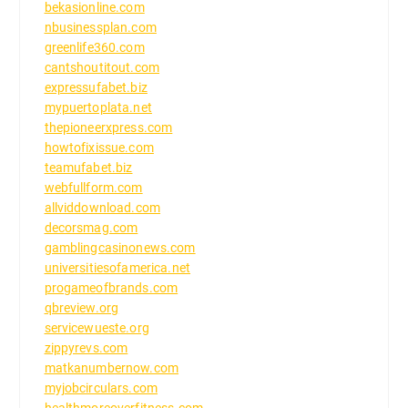
bekasionline.com
nbusinessplan.com
greenlife360.com
cantshoutitout.com
expressufabet.biz
mypuertoplata.net
thepioneerxpress.com
howtofixissue.com
teamufabet.biz
webfullform.com
allviddownload.com
decorsmag.com
gamblingcasinonews.com
universitiesofamerica.net
progameofbrands.com
qbreview.org
servicewueste.org
zippyrevs.com
matkanumbernow.com
myjobcirculars.com
healthmoreoverfitness.com