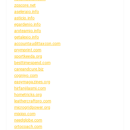
zqscore.net
aseleraio.info
asticio.info
egardenio.info
arxteamio.info
getalexio.info
accountaudittaxcon.com
prymprint.com
sportkeeda.org
besttimespend.com
careandcure.biz
cogniyo.com
easymagazines.org
hirfanjilasmi.com
hometricks.org
leathercraftpro.com
microgridpower.org
mixiqo.com
needglobe.com
ortocoach.com