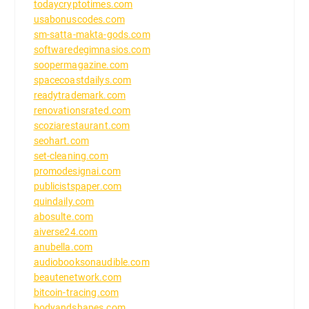
todaycryptotimes.com
usabonuscodes.com
sm-satta-makta-gods.com
softwaredegimnasios.com
soopermagazine.com
spacecoastdailys.com
readytrademark.com
renovationsrated.com
scoziarestaurant.com
seohart.com
set-cleaning.com
promodesignai.com
publicistspaper.com
quindaily.com
abosulte.com
aiverse24.com
anubella.com
audiobooksonaudible.com
beautenetwork.com
bitcoin-tracing.com
bodyandshapes.com