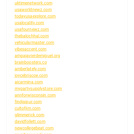
uktimenetwork.com
usaworldnewz.com
todayusaexplore.com
usalocality.com
usafournewz.com
thebalochhal.com
vehicularmaster.com
vibesaccent.com
ampajavierdemiguel.org
brainboosters.co
amberlately.com
joycebriscoe.com
aicarmina.com
mypartysupplystore.com
annforwisconsin.com
findjaipur.com
cultofjim.com
glimmerick.com
davidfollett.com
newcollegebeat.com