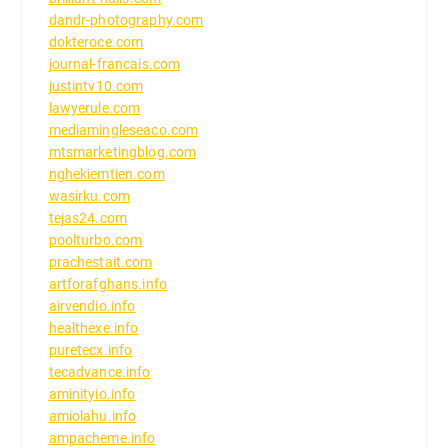
dandr-photography.com
dokteroce.com
journal-francais.com
justintv10.com
lawyerule.com
mediamingleseaco.com
mtsmarketingblog.com
nghekiemtien.com
wasirku.com
tejas24.com
poolturbo.com
prachestait.com
artforafghans.info
airvendio.info
healthexe.info
puretecx.info
tecadvance.info
aminityio.info
amiolahu.info
ampacheme.info