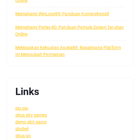
Online
Memahami WinLose99: Panduan Komprehensif
Memahami Parlay4D: Panduan Pemula Dalam Taruhan
Online
Melepaskan Kekuatan Asoka88: Bagaimana Platform
Ini Mengubah Permainan
Links
qiu qiu
situs pkv games
demo slot gacor
sbobet
situs qq