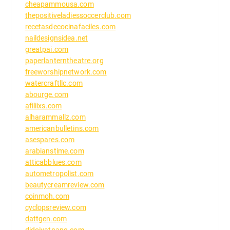
cheapammousa.com
thepositiveladiessoccerclub.com
recetasdecocinafaciles.com
naildesignsidea.net
greatpai.com
paperlanterntheatre.org
freeworshipnetwork.com
watercraftllc.com
abourge.com
afiliixs.com
alharammallz.com
americanbulletins.com
asespares.com
arabianstime.com
atticabblues.com
autometropolist.com
beautycreamreview.com
coinmoh.com
cyclopsreview.com
dattgen.com
didoivatnang.com