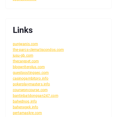
Links
punjwanis.com
the-parcs-clematiscondos.com
jusu-gb.com
thecarepet.com
blogwriterplus.com
guestpostingseo.com
casinogambitpro.info
pokerplaymasters.info
courseoncourse.com
bantinbatdongsan247.com
bahednog.info
bahenxgek.info
pertamaskre.com