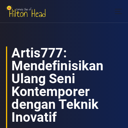
S
k
i
Temukan slot Mahjong Ways paling gacor hari ini dan raih peluang maxwin besar
p
setiap hari. Cocok untuk Anda yang mencari kemenangan konsisten.
t
o
c
o
Artis777:
n
t
Mendefinisikan
e
n
Ulang Seni
t
Kontemporer
dengan Teknik
Inovatif