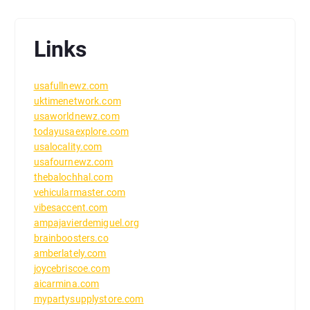
Links
usafullnewz.com
uktimenetwork.com
usaworldnewz.com
todayusaexplore.com
usalocality.com
usafournewz.com
thebalochhal.com
vehicularmaster.com
vibesaccent.com
ampajavierdemiguel.org
brainboosters.co
amberlately.com
joycebriscoe.com
aicarmina.com
mypartysupplystore.com