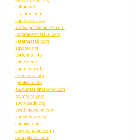
cnhpa.net
sitalotus.com
supernotes.org
worldsportsempires.com
updatecentral360.com
katamastah.com
zqscore.net
aseleraio.info
asticio.info
egardenio.info
arxteamio.info
getalexio.info
accountaudittaxcon.com
prymprint.com
sportkeeda.org
besttimespend.com
careandcure.biz
cogniyo.com
easymagazines.org
hirfanjilasmi.com