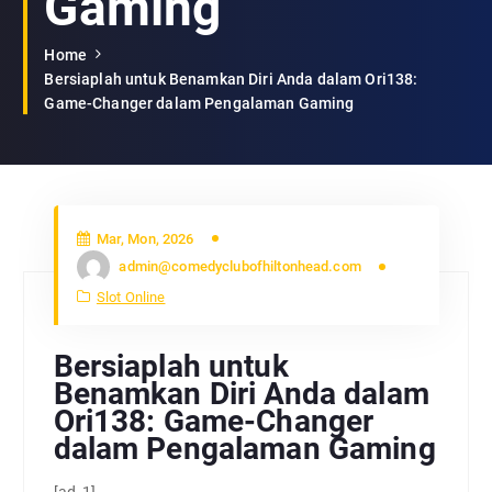
Gaming
Home
Bersiaplah untuk Benamkan Diri Anda dalam Ori138:
Game-Changer dalam Pengalaman Gaming
Mar, Mon, 2026
admin@comedyclubofhiltonhead.com
Slot Online
Bersiaplah untuk
Benamkan Diri Anda dalam
Ori138: Game-Changer
dalam Pengalaman Gaming
[ad_1]