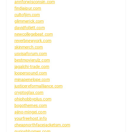
annforwisconsin.com
findjaipur.com
cultofjim.com
glimmerick.com
davidfollett.com
newcollegebeat.com
reverbnewyork.com
skinmerch.com
usvisaforum.com
bestmovierulz.com
jagalchi-trade.com
loopersound.com
minapenelope.com
justicereformalliance.com
cryptoglax.com
ohiohobbyplus.com
bogothemes.com
ajino-mingei.com
yourfreehost.info
cheapnorthfacejacketsm.com
gurjoshhomes.com