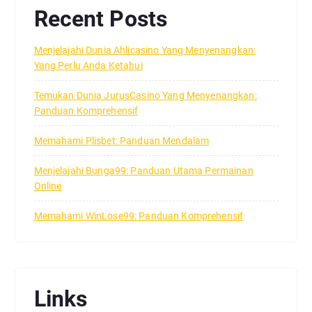
Recent Posts
Menjelajahi Dunia Ahlicasino Yang Menyenangkan:
Yang Perlu Anda Ketahui
Temukan Dunia JurusCasino Yang Menyenangkan:
Panduan Komprehensif
Memahami Plisbet: Panduan Mendalam
Menjelajahi Bunga99: Panduan Utama Permainan
Online
Memahami WinLose99: Panduan Komprehensif
Links