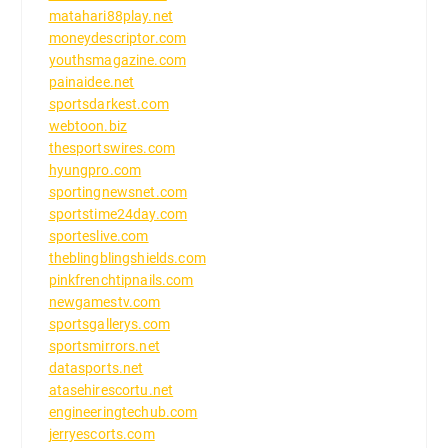
matahari88play.net
moneydescriptor.com
youthsmagazine.com
painaidee.net
sportsdarkest.com
webtoon.biz
thesportswires.com
hyungpro.com
sportingnewsnet.com
sportstime24day.com
sporteslive.com
theblingblingshields.com
pinkfrenchtipnails.com
newgamestv.com
sportsgallerys.com
sportsmirrors.net
datasports.net
atasehirescortu.net
engineeringtechub.com
jerryescorts.com