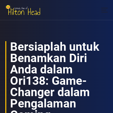
S
k
i
Temukan slot Mahjong Ways paling gacor hari ini dan raih peluang maxwin besar
p
setiap hari. Cocok untuk Anda yang mencari kemenangan konsisten.
t
o
c
o
Bersiaplah untuk
n
t
Benamkan Diri
e
n
Anda dalam
t
Ori138: Game-
Changer dalam
Pengalaman