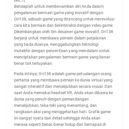
Bersiaplah untuk membenamkan diri Anda dalam
pengalaman bermain game yang inovatif dengan
Ori138, sebuah game yang dirancang untuk merevolusi
cara kita bermain dan berinteraksi dengan video game.
Dikembangkan oleh tim desainer game inovatif, Ori138
berjanji untuk membawa pemain dalam perjalanan
yang tiada duanya, menggabungkan teknologi
mutakhir dengan penceritaan yang mendalam untuk
menciptakan pengalaman bermain game yang benar-
benar tak terlupakan.
Pada intinya, Ori138 adalah game petualangan orang
pertama yang membawa pemain ke dunia virtual yang
sangat interaktif dan menakjubkan secara visual. Dari
saat Anda memakai headset VR, Anda akan dibawa ke
dunia yang penuh dengan pemandangan
menakjubkan, teka-teki yang menantang, dan
rangkaian aksi yang menggetarkan hati. Grafik game
ini sangat nyata dan detail sehingga Anda akan
merasa seperti benar-benar hidup dan bernapas di