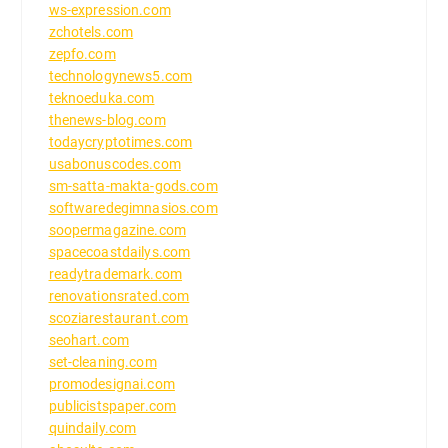
ws-expression.com
zchotels.com
zepfo.com
technologynews5.com
teknoeduka.com
thenews-blog.com
todaycryptotimes.com
usabonuscodes.com
sm-satta-makta-gods.com
softwaredegimnasios.com
soopermagazine.com
spacecoastdailys.com
readytrademark.com
renovationsrated.com
scoziarestaurant.com
seohart.com
set-cleaning.com
promodesignai.com
publicistspaper.com
quindaily.com