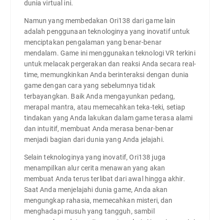
dunia virtual ini.
Namun yang membedakan Ori138 dari game lain
adalah penggunaan teknologinya yang inovatif untuk
menciptakan pengalaman yang benar-benar
mendalam. Game ini menggunakan teknologi VR terkini
untuk melacak pergerakan dan reaksi Anda secara real-
time, memungkinkan Anda berinteraksi dengan dunia
game dengan cara yang sebelumnya tidak
terbayangkan. Baik Anda mengayunkan pedang,
merapal mantra, atau memecahkan teka-teki, setiap
tindakan yang Anda lakukan dalam game terasa alami
dan intuitif, membuat Anda merasa benar-benar
menjadi bagian dari dunia yang Anda jelajahi.
Selain teknologinya yang inovatif, Ori138 juga
menampilkan alur cerita menawan yang akan
membuat Anda terus terlibat dari awal hingga akhir.
Saat Anda menjelajahi dunia game, Anda akan
mengungkap rahasia, memecahkan misteri, dan
menghadapi musuh yang tangguh, sambil