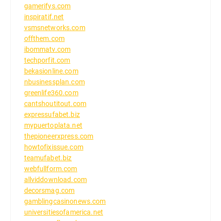
gamerifys.com
inspiratif.net
vsmsnetworks.com
offthem.com
ibommatv.com
techporfit.com
bekasionline.com
nbusinessplan.com
greenlife360.com
cantshoutitout.com
expressufabet.biz
mypuertoplata.net
thepioneerxpress.com
howtofixissue.com
teamufabet.biz
webfullform.com
allviddownload.com
decorsmag.com
gamblingcasinonews.com
universitiesofamerica.net