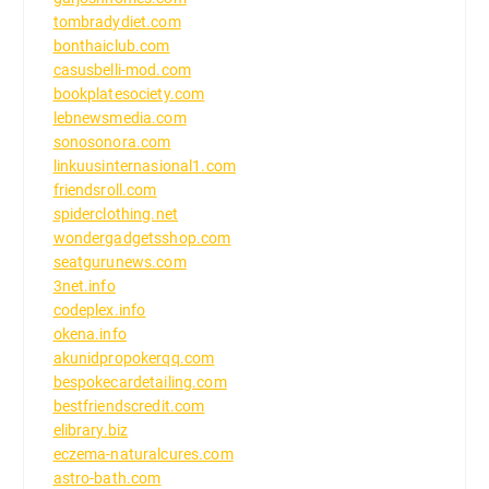
tombradydiet.com
bonthaiclub.com
casusbelli-mod.com
bookplatesociety.com
lebnewsmedia.com
sonosonora.com
linkuusinternasional1.com
friendsroll.com
spiderclothing.net
wondergadgetsshop.com
seatgurunews.com
3net.info
codeplex.info
okena.info
akunidpropokerqq.com
bespokecardetailing.com
bestfriendscredit.com
elibrary.biz
eczema-naturalcures.com
astro-bath.com