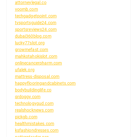
attorneylegal.co
voomb.com
techgadgetpoint.com
tvsportsguide24.com
sportsreviews24.com
dubai360blog.com
lucky77slot.org
growmefast.com
mahkotahokislot.com
onlinecancerpharm.com
ufalek.org
mattress-disposal.com
happyflooringandcabinets.com
bodybuildinglife.co
qrdoggy.com
technologygud.com
realshocknews.com
pickgb.com
healthmistakes.com
ksfashiondresses.com
patterntrader.org