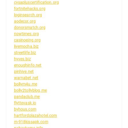
cysapluscertification.org
fortnitehacks.org
loginsearch.org
aodecor.org
donorsmatch.org
nowtimes.org
casinoeing.org
livemocha.biz
streetlife.biz
hyves.biz
enoughinfo.net
pinhive.net
warnabet.net
bollym4u.me
bolly2tollyblog.me
pandaclub.me
flyttevask.io
byhous.com
hartfordplazahotel.com
m-918kissapk.com
nabavkame.info