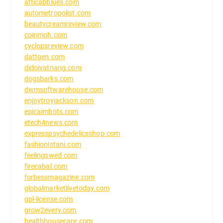
atticabblues.com
autometropolist.com
beautycreamreview.com
coinmoh.com
cyclopsreview.com
dattgen.com
didoivatnang.com
dogsbarks.com
dwmsoftwarehouse.com
enjoytroyjackson.com
epicaimbots.com
etech4news.com
expresspsychedelicsshop.com
fashionistani.com
feelingswed.com
firecabal.com
forbessmagazine.com
globalmarketlivetoday.com
gpl-license.com
grow2every.com
healthhousecare.com