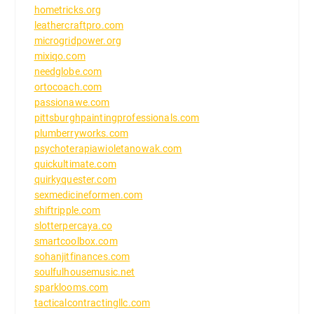
hometricks.org
leathercraftpro.com
microgridpower.org
mixiqo.com
needglobe.com
ortocoach.com
passionawe.com
pittsburghpaintingprofessionals.com
plumberryworks.com
psychoterapiawioletanowak.com
quickultimate.com
quirkyquester.com
sexmedicineformen.com
shiftripple.com
slotterpercaya.co
smartcoolbox.com
sohanjitfinances.com
soulfulhousemusic.net
sparklooms.com
tacticalcontractingllc.com