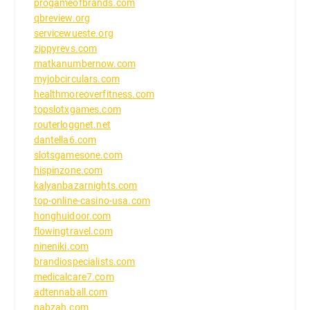
progameofbrands.com
qbreview.org
servicewueste.org
zippyrevs.com
matkanumbernow.com
myjobcirculars.com
healthmoreoverfitness.com
topslotxgames.com
routerloggnet.net
dantella6.com
slotsgamesone.com
hispinzone.com
kalyanbazarnights.com
top-online-casino-usa.com
honghuidoor.com
flowingtravel.com
nineniki.com
brandiospecialists.com
medicalcare7.com
adtennaball.com
nabzah.com