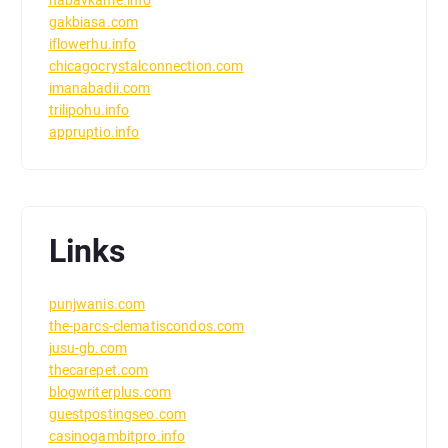
gakbiasa.com
iflowerhu.info
chicagocrystalconnection.com
imanabadii.com
trilipohu.info
appruptio.info
Links
punjwanis.com
the-parcs-clematiscondos.com
jusu-gb.com
thecarepet.com
blogwriterplus.com
guestpostingseo.com
casinogambitpro.info