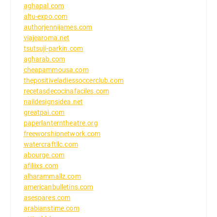
aghapal.com
altu-expo.com
authorjennijames.com
viajearoma.net
tsutsuji-parkin.com
agharab.com
cheapammousa.com
thepositiveladiessoccerclub.com
recetasdecocinafaciles.com
naildesignsidea.net
greatpai.com
paperlanterntheatre.org
freeworshipnetwork.com
watercraftllc.com
abourge.com
afiliixs.com
alharammallz.com
americanbulletins.com
asespares.com
arabianstime.com