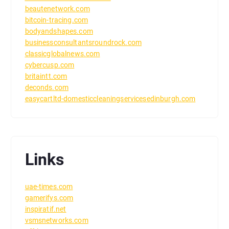
beautenetwork.com
bitcoin-tracing.com
bodyandshapes.com
businessconsultantsroundrock.com
classicglobalnews.com
cybercusp.com
britaintt.com
deconds.com
easycartltd-domesticcleaningservicesedinburgh.com
Links
uae-times.com
gamerifys.com
inspiratif.net
vsmsnetworks.com