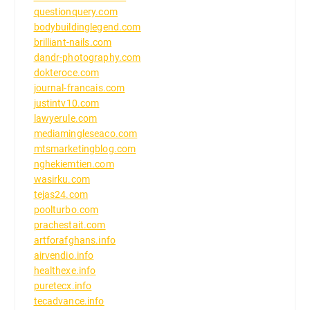
questionquery.com
bodybuildinglegend.com
brilliant-nails.com
dandr-photography.com
dokteroce.com
journal-francais.com
justintv10.com
lawyerule.com
mediamingleseaco.com
mtsmarketingblog.com
nghekiemtien.com
wasirku.com
tejas24.com
poolturbo.com
prachestait.com
artforafghans.info
airvendio.info
healthexe.info
puretecx.info
tecadvance.info