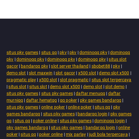
situs pkv games
|
situs qq
|
pkv
|
pkv
|
dominoqq pkv
|
dominoqq
pkv
|
dominoqq pkv
|
dominoqq pkv
|
dominoqq pkv
|
situs slot
gacor
|
bandarqq pkv
|
slot server thailand
|
sbobet88
|
pkv
|
demo slot
|
slot maxwin
|
slot gacor
|
x500 slot
|
demo slot x500
|
pragmatic play
|
x500 slot
|
slot pragmatic
|
situs slot terpercaya
|
situs slot
|
situs slot
|
demo slot x500
|
demo slot
|
slot demo
|
situs pkv games
|
situs pkv games
|
daftar menuqq
|
daftar
murniqq
|
daftar hematqq
|
qq poker
|
pkv games bandarqq
|
situs pkv games
|
online poker
|
online poker
|
situs qq
|
pkv
games bandarqq
|
situs pkv games
|
bandarqq login
|
pkv games
qq
|
situs qq
|
poker online
|
situs pkv games
|
dominoqq login
|
pkv games bandarqq
|
situs pkv games
|
bandarqq login
|
online
poker
|
situs qq
|
poker online
|
mix parlay
|
judi bola terpercaya
|