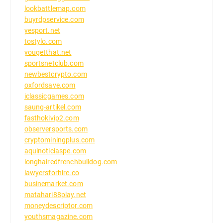
lookbattlemap.com
buyrdpservice.com
yesport.net
tostylo.com
yougetthat.net
sportsnetclub.com
newbestcrypto.com
oxfordsave.com
iclassicgames.com
saung-artikel.com
fasthokivip2.com
observersports.com
cryptominingplus.com
aquinoticiaspe.com
longhairedfrenchbulldog.com
lawyersforhire.co
businemarket.com
matahari88play.net
moneydescriptor.com
youthsmagazine.com