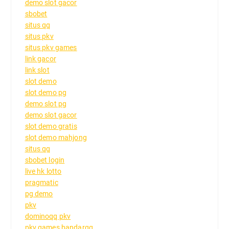
demo slot gacor
sbobet
situs qq
situs pkv
situs pkv games
link gacor
link slot
slot demo
slot demo pg
demo slot pg
demo slot gacor
slot demo gratis
slot demo mahjong
situs qq
sbobet login
live hk lotto
pragmatic
pg demo
pkv
dominoqq pkv
pkv games bandarqq