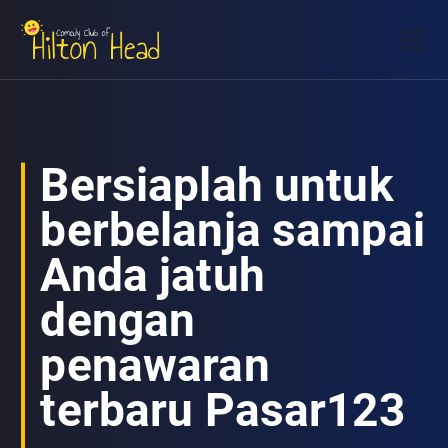
S
k
i
Temukan slot Mahjong Ways paling gacor hari ini dan raih peluang maxwin besar
p
setiap hari. Cocok untuk Anda yang mencari kemenangan konsisten.
t
o
c
o
Bersiaplah untuk
n
t
berbelanja sampai
e
n
Anda jatuh
t
dengan
penawaran
terbaru Pasar123