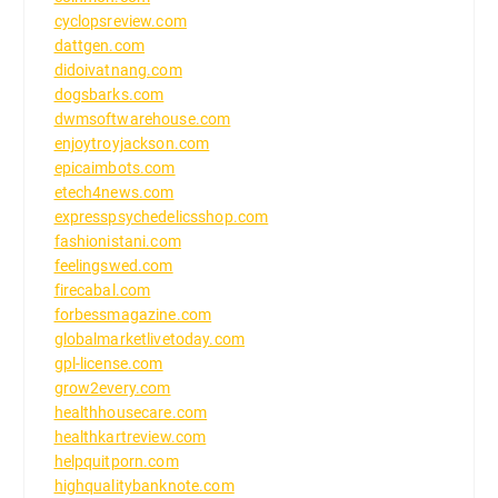
cyclopsreview.com
dattgen.com
didoivatnang.com
dogsbarks.com
dwmsoftwarehouse.com
enjoytroyjackson.com
epicaimbots.com
etech4news.com
expresspsychedelicsshop.com
fashionistani.com
feelingswed.com
firecabal.com
forbessmagazine.com
globalmarketlivetoday.com
gpl-license.com
grow2every.com
healthhousecare.com
healthkartreview.com
helpquitporn.com
highqualitybanknote.com