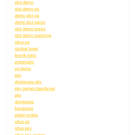
slot demo
slot demo pg
demo slot pg
demo slot gacor
slot demo gratis
slot demo mahjong
situs qq
sbobet login
live hk lotto
pragmatic
pg demo
pkv
dominoqq pkv
pkv games bandarqq
pkv
dominoqq
bandarqq
poker online
situs qq
situs pkv
situs pkv games