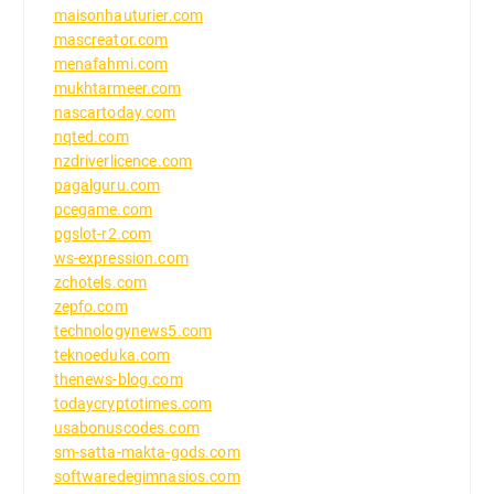
maisonhauturier.com
mascreator.com
menafahmi.com
mukhtarmeer.com
nascartoday.com
nqted.com
nzdriverlicence.com
pagalguru.com
pcegame.com
pgslot-r2.com
ws-expression.com
zchotels.com
zepfo.com
technologynews5.com
teknoeduka.com
thenews-blog.com
todaycryptotimes.com
usabonuscodes.com
sm-satta-makta-gods.com
softwaredegimnasios.com