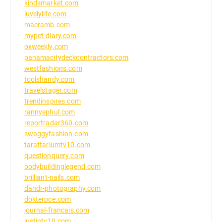
kindsmarket.com
luvelylife.com
macramb.com
mypet-diary.com
oxweekly.com
panamacitydeckcontractors.com
westfashions.com
toolshandy.com
travelstager.com
trendinspires.com
rannyephul.com
reportradar360.com
swaggyfashion.com
taraftariumtv10.com
questionquery.com
bodybuildinglegend.com
brilliant-nails.com
dandr-photography.com
dokteroce.com
journal-francais.com
justintv10.com