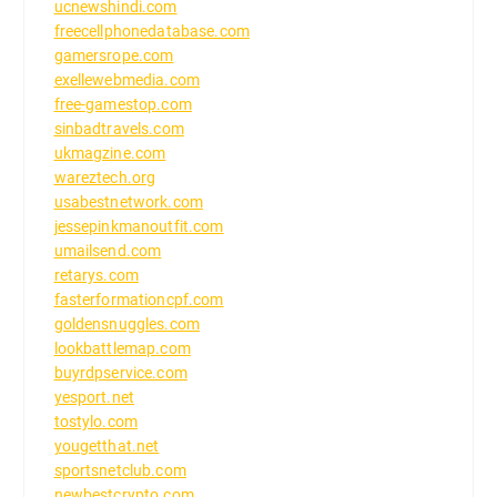
ucnewshindi.com
freecellphonedatabase.com
gamersrope.com
exellewebmedia.com
free-gamestop.com
sinbadtravels.com
ukmagzine.com
wareztech.org
usabestnetwork.com
jessepinkmanoutfit.com
umailsend.com
retarys.com
fasterformationcpf.com
goldensnuggles.com
lookbattlemap.com
buyrdpservice.com
yesport.net
tostylo.com
yougetthat.net
sportsnetclub.com
newbestcrypto.com