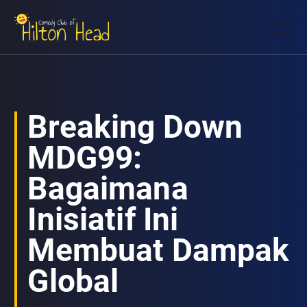
S
k
i
Temukan slot Mahjong Ways paling gacor hari ini dan raih peluang maxwin besar
p
setiap hari. Cocok untuk Anda yang mencari kemenangan konsisten.
t
o
c
o
Breaking Down
n
t
MDG99:
e
n
Bagaimana
t
Inisiatif Ini
Membuat Dampak
Global