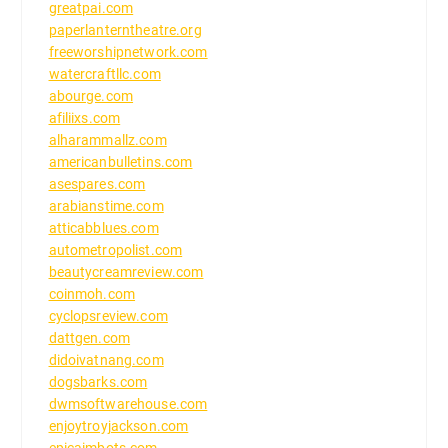
greatpai.com
paperlanterntheatre.org
freeworshipnetwork.com
watercraftllc.com
abourge.com
afiliixs.com
alharammallz.com
americanbulletins.com
asespares.com
arabianstime.com
atticabblues.com
autometropolist.com
beautycreamreview.com
coinmoh.com
cyclopsreview.com
dattgen.com
didoivatnang.com
dogsbarks.com
dwmsoftwarehouse.com
enjoytroyjackson.com
epicaimbots.com