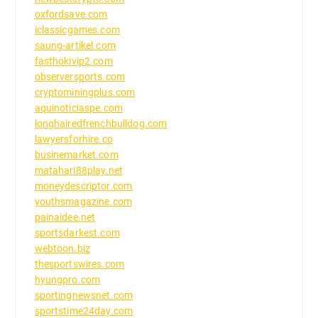
oxfordsave.com
iclassicgames.com
saung-artikel.com
fasthokivip2.com
observersports.com
cryptominingplus.com
aquinoticiaspe.com
longhairedfrenchbulldog.com
lawyersforhire.co
businemarket.com
matahari88play.net
moneydescriptor.com
youthsmagazine.com
painaidee.net
sportsdarkest.com
webtoon.biz
thesportswires.com
hyungpro.com
sportingnewsnet.com
sportstime24day.com