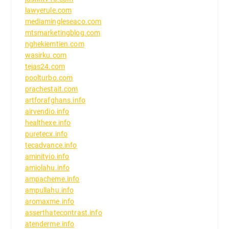
lawyerule.com
mediamingleseaco.com
mtsmarketingblog.com
nghekiemtien.com
wasirku.com
tejas24.com
poolturbo.com
prachestait.com
artforafghans.info
airvendio.info
healthexe.info
puretecx.info
tecadvance.info
aminityio.info
amiolahu.info
ampacheme.info
ampullahu.info
aromaxme.info
asserthatecontrast.info
atenderme.info