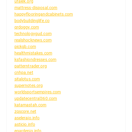
ufalek.org
mattress-disposal.com
happyflooringandcabinets.com
bodybuildinglife.co
qrdoggy.com
technologygud.com
realshocknews.com
pickgb.com
healthmistakes.com
ksfashiondresses.com
patterntrader.org
cnhpa.net
sitalotus.com
supernotes.org
worldsportsempires.com
updatecentral360.com
katamastah.com
zqscore.net
aseleraio.info
asticio.info
egardenio.info