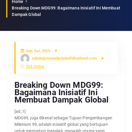
Home
Breaking Down MDG99: Bagaimana Inisiatif Ini Membuat
Dampak Global
Sep, Sat, 2025
admin@comedyclubofhiltonhead.com
Slot Online
Breaking Down MDG99:
Bagaimana Inisiatif Ini
Membuat Dampak Global
[ad_1]
MDG99, juga dikenal sebagai Tujuan Pengembangan
Milenium 99, adalah inisiatif global yang bertujuan
untuk mengatasi masalah -masalah utama yang