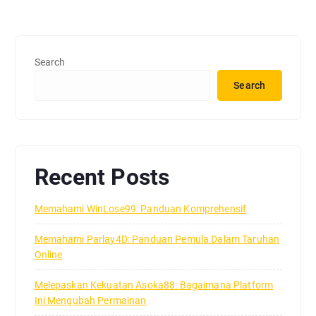
Search
Search
Recent Posts
Memahami WinLose99: Panduan Komprehensif
Memahami Parlay4D: Panduan Pemula Dalam Taruhan
Online
Melepaskan Kekuatan Asoka88: Bagaimana Platform
Ini Mengubah Permainan