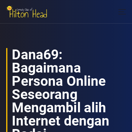
S
k
i
Temukan slot Mahjong Ways paling gacor hari ini dan raih peluang maxwin besar
p
setiap hari. Cocok untuk Anda yang mencari kemenangan konsisten.
t
o
c
o
Dana69:
n
t
Bagaimana
e
n
Persona Online
t
Seseorang
Mengambil alih
Internet dengan