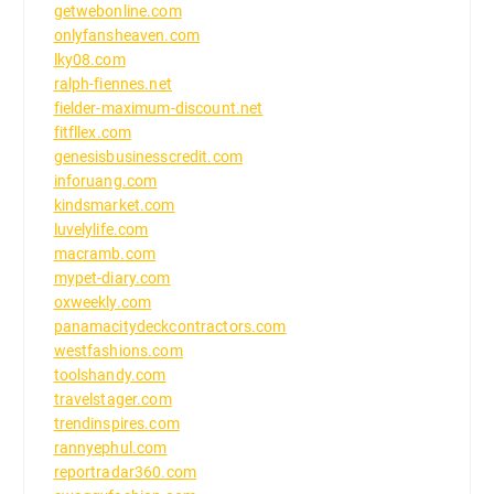
getwebonline.com
onlyfansheaven.com
lky08.com
ralph-fiennes.net
fielder-maximum-discount.net
fitfllex.com
genesisbusinesscredit.com
inforuang.com
kindsmarket.com
luvelylife.com
macramb.com
mypet-diary.com
oxweekly.com
panamacitydeckcontractors.com
westfashions.com
toolshandy.com
travelstager.com
trendinspires.com
rannyephul.com
reportradar360.com