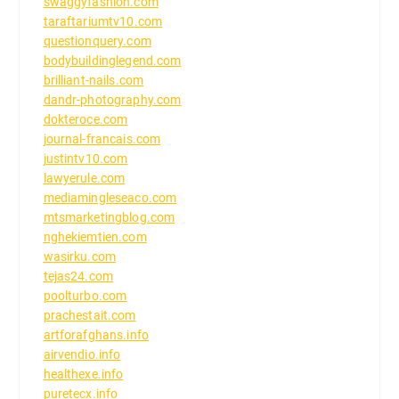
swaggyfashion.com
taraftariumtv10.com
questionquery.com
bodybuildinglegend.com
brilliant-nails.com
dandr-photography.com
dokteroce.com
journal-francais.com
justintv10.com
lawyerule.com
mediamingleseaco.com
mtsmarketingblog.com
nghekiemtien.com
wasirku.com
tejas24.com
poolturbo.com
prachestait.com
artforafghans.info
airvendio.info
healthexe.info
puretecx.info