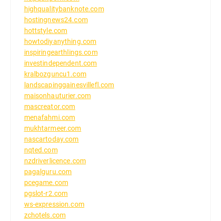
highqualitybanknote.com
hostingnews24.com
hottstyle.com
howtodiyanything.com
inspiringearthlings.com
investindependent.com
kralbozguncu1.com
landscapinggainesvillefl.com
maisonhauturier.com
mascreator.com
menafahmi.com
mukhtarmeer.com
nascartoday.com
nqted.com
nzdriverlicence.com
pagalguru.com
pcegame.com
pgslot-r2.com
ws-expression.com
zchotels.com