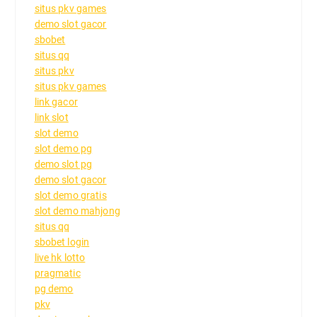
situs pkv games
demo slot gacor
sbobet
situs qq
situs pkv
situs pkv games
link gacor
link slot
slot demo
slot demo pg
demo slot pg
demo slot gacor
slot demo gratis
slot demo mahjong
situs qq
sbobet login
live hk lotto
pragmatic
pg demo
pkv