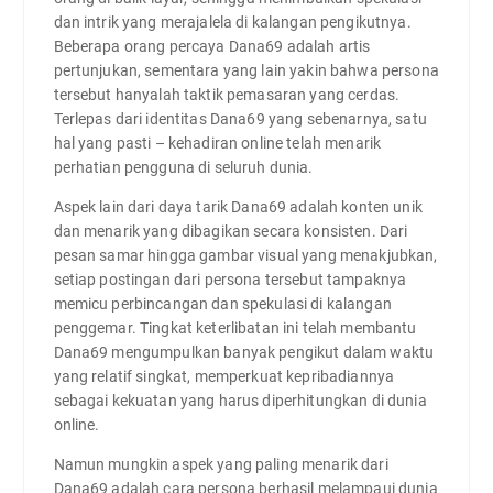
dan intrik yang merajalela di kalangan pengikutnya.
Beberapa orang percaya Dana69 adalah artis
pertunjukan, sementara yang lain yakin bahwa persona
tersebut hanyalah taktik pemasaran yang cerdas.
Terlepas dari identitas Dana69 yang sebenarnya, satu
hal yang pasti – kehadiran online telah menarik
perhatian pengguna di seluruh dunia.
Aspek lain dari daya tarik Dana69 adalah konten unik
dan menarik yang dibagikan secara konsisten. Dari
pesan samar hingga gambar visual yang menakjubkan,
setiap postingan dari persona tersebut tampaknya
memicu perbincangan dan spekulasi di kalangan
penggemar. Tingkat keterlibatan ini telah membantu
Dana69 mengumpulkan banyak pengikut dalam waktu
yang relatif singkat, memperkuat kepribadiannya
sebagai kekuatan yang harus diperhitungkan di dunia
online.
Namun mungkin aspek yang paling menarik dari
Dana69 adalah cara persona berhasil melampaui dunia