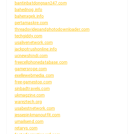
bantinbatdongsan247.com
bahednog.info
bahenxgek.info
pertamaskre.com
threadsvideoandphotodownloader.com
techgiddy.com
usalivenetwork.com
jackpotrushonline.info
ucnewshindi.com
freecellphonedatabase.com
gamersrope.com
exellewebmedia.com
free-gamestop.com
sinbadtravels.com
ukmagzine.com
wareztech.org
usabestnetwork.com
jessepinkmanoutfit.com
umailsend.com
retarys.com