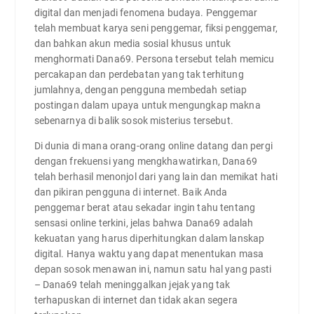
digital dan menjadi fenomena budaya. Penggemar
telah membuat karya seni penggemar, fiksi penggemar,
dan bahkan akun media sosial khusus untuk
menghormati Dana69. Persona tersebut telah memicu
percakapan dan perdebatan yang tak terhitung
jumlahnya, dengan pengguna membedah setiap
postingan dalam upaya untuk mengungkap makna
sebenarnya di balik sosok misterius tersebut.
Di dunia di mana orang-orang online datang dan pergi
dengan frekuensi yang mengkhawatirkan, Dana69
telah berhasil menonjol dari yang lain dan memikat hati
dan pikiran pengguna di internet. Baik Anda
penggemar berat atau sekadar ingin tahu tentang
sensasi online terkini, jelas bahwa Dana69 adalah
kekuatan yang harus diperhitungkan dalam lanskap
digital. Hanya waktu yang dapat menentukan masa
depan sosok menawan ini, namun satu hal yang pasti
– Dana69 telah meninggalkan jejak yang tak
terhapuskan di internet dan tidak akan segera