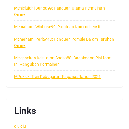
Menjelajahi Bunga99: Panduan Utama Permainan
Online
Memahami WinLose99: Panduan Komprehensif
Memahami Parlay4D: Panduan Pemula Dalam Taruhan
Online
Melepaskan Kekuatan Asoka88: Bagaimana Platform
Ini Mengubah Permainan
MPokick: Tren Kebugaran Terpanas Tahun 2021
Links
qiu qiu