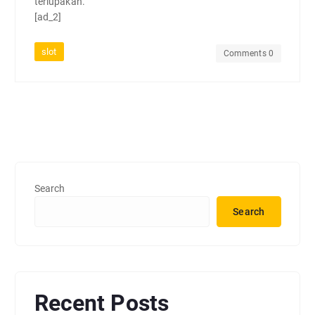
terlupakan.
[ad_2]
slot
Comments 0
Search
Search
Recent Posts