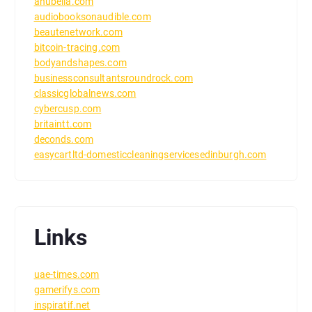
anubella.com
audiobooksonaudible.com
beautenetwork.com
bitcoin-tracing.com
bodyandshapes.com
businessconsultantsroundrock.com
classicglobalnews.com
cybercusp.com
britaintt.com
deconds.com
easycartltd-domesticcleaningservicesedinburgh.com
Links
uae-times.com
gamerifys.com
inspiratif.net