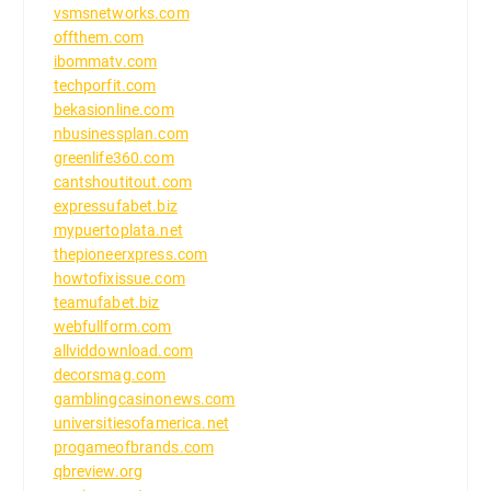
vsmsnetworks.com
offthem.com
ibommatv.com
techporfit.com
bekasionline.com
nbusinessplan.com
greenlife360.com
cantshoutitout.com
expressufabet.biz
mypuertoplata.net
thepioneerxpress.com
howtofixissue.com
teamufabet.biz
webfullform.com
allviddownload.com
decorsmag.com
gamblingcasinonews.com
universitiesofamerica.net
progameofbrands.com
qbreview.org