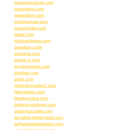
maisonhauturier.com
mascreator.com
menafahmi.com
mukhtarmeer.com
nascartoday.com
nqted.com
nzdriverlicence.com
pagalguru.com
pcegame.com
pgslot-r2.com
ws-expression.com
zchotels.com
zepfo.com
technologynews5.com
teknoeduka.com
thenews-blog.com
todaycryptotimes.com
usabonuscodes.com
sm-satta-makta-gods.com
softwaredegimnasios.com