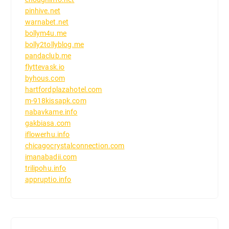
pinhive.net
warnabet.net
bollym4u.me
bolly2tollyblog.me
pandaclub.me
flyttevask.io
byhous.com
hartfordplazahotel.com
m-918kissapk.com
nabavkame.info
gakbiasa.com
iflowerhu.info
chicagocrystalconnection.com
imanabadii.com
trilipohu.info
appruptio.info