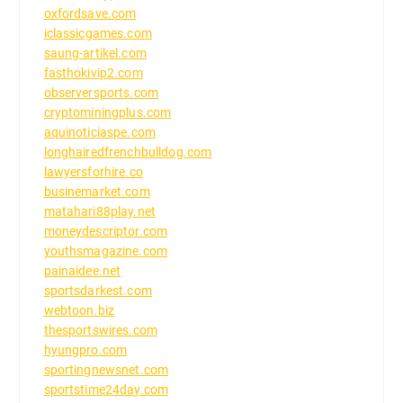
oxfordsave.com
iclassicgames.com
saung-artikel.com
fasthokivip2.com
observersports.com
cryptominingplus.com
aquinoticiaspe.com
longhairedfrenchbulldog.com
lawyersforhire.co
businemarket.com
matahari88play.net
moneydescriptor.com
youthsmagazine.com
painaidee.net
sportsdarkest.com
webtoon.biz
thesportswires.com
hyungpro.com
sportingnewsnet.com
sportstime24day.com