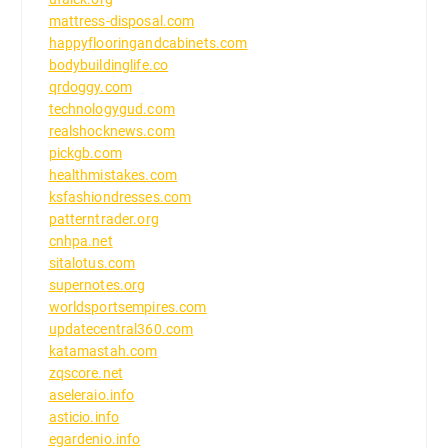
mattress-disposal.com
happyflooringandcabinets.com
bodybuildinglife.co
qrdoggy.com
technologygud.com
realshocknews.com
pickgb.com
healthmistakes.com
ksfashiondresses.com
patterntrader.org
cnhpa.net
sitalotus.com
supernotes.org
worldsportsempires.com
updatecentral360.com
katamastah.com
zqscore.net
aseleraio.info
asticio.info
egardenio.info