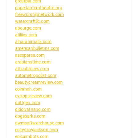
greatpai.com
paperlanterntheatre.org
freeworshipnetwork.com
watercraftllc.com
abourge.com
afiliixs.com
alharammallz.com
americanbulletins.com
asespares.com
arabianstime.com
atticabblues.com
autometropolist.com
beautycreamreview.com
coinmoh.com
cyclopsreview.com
dattgen.com
didoivatnang.com
dogsbarks.com
dwmsoftwarehouse.com
enjoytroyjackson.com
epicaimbots.com