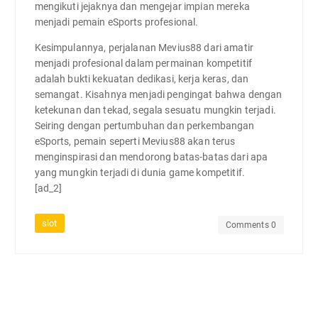
mengikuti jejaknya dan mengejar impian mereka
menjadi pemain eSports profesional.
Kesimpulannya, perjalanan Mevius88 dari amatir
menjadi profesional dalam permainan kompetitif
adalah bukti kekuatan dedikasi, kerja keras, dan
semangat. Kisahnya menjadi pengingat bahwa dengan
ketekunan dan tekad, segala sesuatu mungkin terjadi.
Seiring dengan pertumbuhan dan perkembangan
eSports, pemain seperti Mevius88 akan terus
menginspirasi dan mendorong batas-batas dari apa
yang mungkin terjadi di dunia game kompetitif.
[ad_2]
slot
Comments 0