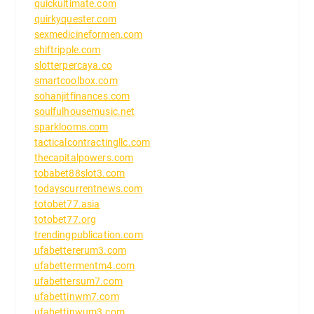
quickultimate.com
quirkyquester.com
sexmedicineformen.com
shiftripple.com
slotterpercaya.co
smartcoolbox.com
sohanjitfinances.com
soulfulhousemusic.net
sparklooms.com
tacticalcontractingllc.com
thecapitalpowers.com
tobabet88slot3.com
todayscurrentnews.com
totobet77.asia
totobet77.org
trendingpublication.com
ufabettererum3.com
ufabettermentm4.com
ufabettersum7.com
ufabettinwm7.com
ufabettinwum3.com