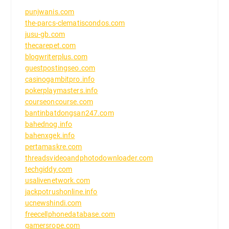
punjwanis.com
the-parcs-clematiscondos.com
jusu-gb.com
thecarepet.com
blogwriterplus.com
guestpostingseo.com
casinogambitpro.info
pokerplaymasters.info
courseoncourse.com
bantinbatdongsan247.com
bahednog.info
bahenxgek.info
pertamaskre.com
threadsvideoandphotodownloader.com
techgiddy.com
usalivenetwork.com
jackpotrushonline.info
ucnewshindi.com
freecellphonedatabase.com
gamersrope.com