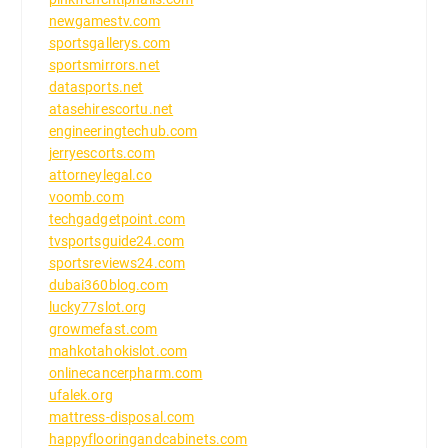
newgamestv.com
sportsgallerys.com
sportsmirrors.net
datasports.net
atasehirescortu.net
engineeringtechub.com
jerryescorts.com
attorneylegal.co
voomb.com
techgadgetpoint.com
tvsportsguide24.com
sportsreviews24.com
dubai360blog.com
lucky77slot.org
growmefast.com
mahkotahokislot.com
onlinecancerpharm.com
ufalek.org
mattress-disposal.com
happyflooringandcabinets.com