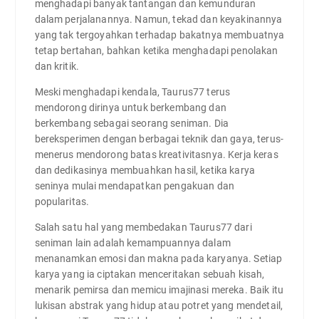
menghadapi banyak tantangan dan kemunduran
dalam perjalanannya. Namun, tekad dan keyakinannya
yang tak tergoyahkan terhadap bakatnya membuatnya
tetap bertahan, bahkan ketika menghadapi penolakan
dan kritik.
Meski menghadapi kendala, Taurus77 terus
mendorong dirinya untuk berkembang dan
berkembang sebagai seorang seniman. Dia
bereksperimen dengan berbagai teknik dan gaya, terus-
menerus mendorong batas kreativitasnya. Kerja keras
dan dedikasinya membuahkan hasil, ketika karya
seninya mulai mendapatkan pengakuan dan
popularitas.
Salah satu hal yang membedakan Taurus77 dari
seniman lain adalah kemampuannya dalam
menanamkan emosi dan makna pada karyanya. Setiap
karya yang ia ciptakan menceritakan sebuah kisah,
menarik pemirsa dan memicu imajinasi mereka. Baik itu
lukisan abstrak yang hidup atau potret yang mendetail,