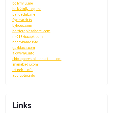
bollym4u.me
bolly2tollyblog.me
pandaclub.me
flyttevask.io
byhous.com
hartfordplazahotel.com
m-918kissapk.com
nabavkame.info
gakbiasa.com
iflowerhu.info
chicagocrystalconnection.com
imanabadii.com
trilipohu.info
appruptio.info
Links