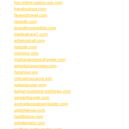
top-online-casino-usa.com
honghuidoor.com
flowingtravel.com
nineniki.com
brandiospecialists.com
medicalcare7.com
adtennaball.com
nabzah.com
mongive.com
matkagameresultsview.com
getsolutionsonline.com
hispinner.org
criticalinsurance.info
nokariposter.com
kalyan-guessing-nightplay.com
gameofpanels.com
androidappsdownloader.com
usetimenow.com
healthblow.com
gohelpmate.com