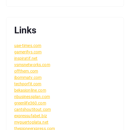
Links
uae-times.com
gamerifys.com
inspiratif.net
vsmsnetworks.com
offthem.com
ibommatv.com
techporfit.com
bekasionline.com
nbusinessplan.com
greenlife360.com
cantshoutitout.com
expressufabet.biz
mypuertoplata.net
thepioneerxpress.com