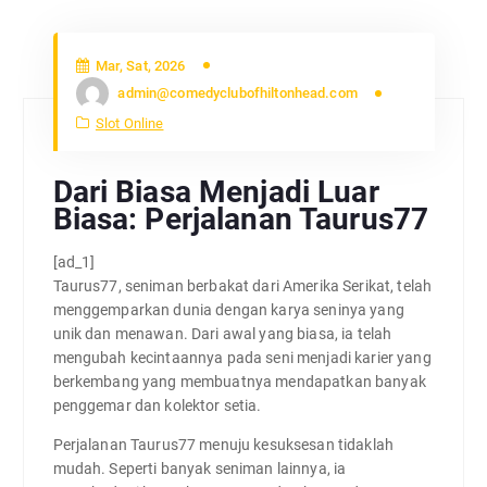
Mar, Sat, 2026
admin@comedyclubofhiltonhead.com
Slot Online
Dari Biasa Menjadi Luar
Biasa: Perjalanan Taurus77
[ad_1]
Taurus77, seniman berbakat dari Amerika Serikat, telah
menggemparkan dunia dengan karya seninya yang
unik dan menawan. Dari awal yang biasa, ia telah
mengubah kecintaannya pada seni menjadi karier yang
berkembang yang membuatnya mendapatkan banyak
penggemar dan kolektor setia.
Perjalanan Taurus77 menuju kesuksesan tidaklah
mudah. Seperti banyak seniman lainnya, ia