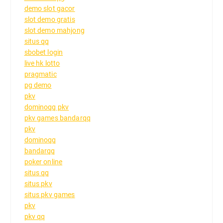
demo slot gacor
slot demo gratis
slot demo mahjong
situs qq
sbobet login
live hk lotto
pragmatic
pg demo
pkv
dominoqq pkv
pkv games bandarqq
pkv
dominoqq
bandarqq
poker online
situs qq
situs pkv
situs pkv games
pkv
pkv qq