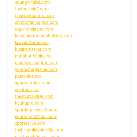
saung-artikel.com
fasthokivip2.com
observersports.com
cryptominingplus.com
aquinoticiaspe.com
longhairedfrenchbulldog.com
lawyersforhire.co
businemarket.com
matahari88play.net
moneydescriptor.com
youthsmagazine.com
painaidee.net
sportsdarkest.com
webtoon.biz
thesportswires.com
hyungpro.com
sportingnewsnet.com
sportstime24day.com
sporteslive.com
theblingblingshields.com
pinkfrenchtipnails.com