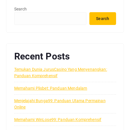
Search
Search
Recent Posts
Temukan Dunia JurusCasino Yang Menyenangkan:
Panduan Komprehensif
Memahami Plisbet: Panduan Mendalam
Menjelajahi Bunga99: Panduan Utama Permainan
Online
Memahami WinLose99: Panduan Komprehensif