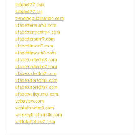
totobet77.asia
totobet77.org
trendingpublication.com
ufabettererum3.com
ufabettermentm4.com
ufabettersum7.com
ufabettinwm7.com
ufabettinwum3.com
ufabetunitedm3.com
ufabetunitedm7.com
ufabetuskedm7.com
ufabetutoredm3.com
ufabetutoredm7.com
ufabetvalleyum3.com
veloxview.com
westufabetm3.com
whiskeybrothersllc.com
wildufabetum7.com