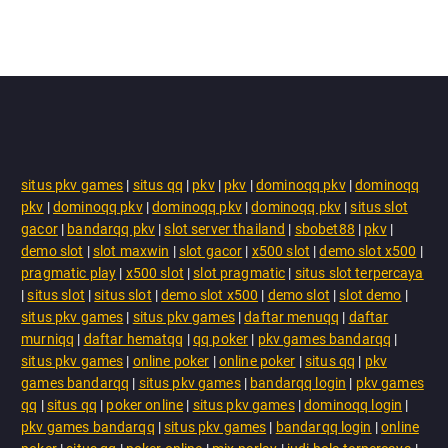
situs pkv games
|
situs qq
|
pkv
|
pkv
|
dominoqq pkv
|
dominoqq
pkv
|
dominoqq pkv
|
dominoqq pkv
|
dominoqq pkv
|
situs slot
gacor
|
bandarqq pkv
|
slot server thailand
|
sbobet88
|
pkv
|
demo slot
|
slot maxwin
|
slot gacor
|
x500 slot
|
demo slot x500
|
pragmatic play
|
x500 slot
|
slot pragmatic
|
situs slot terpercaya
|
situs slot
|
situs slot
|
demo slot x500
|
demo slot
|
slot demo
|
situs pkv games
|
situs pkv games
|
daftar menuqq
|
daftar
murniqq
|
daftar hematqq
|
qq poker
|
pkv games bandarqq
|
situs pkv games
|
online poker
|
online poker
|
situs qq
|
pkv
games bandarqq
|
situs pkv games
|
bandarqq login
|
pkv games
qq
|
situs qq
|
poker online
|
situs pkv games
|
dominoqq login
|
pkv games bandarqq
|
situs pkv games
|
bandarqq login
|
online