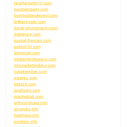
taraftariumtv10.com
questionquery.com
bodybuildinglegend.com
brilliant-nails.com
dandr-photography.com
dokteroce.com
journal-francais.com
justintv10.com
lawyerule.com
mediamingleseaco.com
mtsmarketingblog.com
nghekiemtien.com
wasirku.com
tejas24.com
poolturbo.com
prachestait.com
artforafghans.info
airvendio.info
healthexe.info
puretecx.info