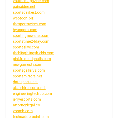
youthsmagazine.com
painaidee.net
sportsdarkest.com
webtoon.biz
thesportswires.com
hyungpro.com
sportingnewsnet.com
sportstime24day.com
sporteslive.com
theblingblingshields.com
pinkfrenchtipnails.com
newgamestv.com
sportsgallerys.com
sportsmirrors.net
datasports.net
atasehirescortu.net
engineeringtechub.com
jerryescorts.com
attorneylegal.co
voomb.com
techgadgetpoint.com