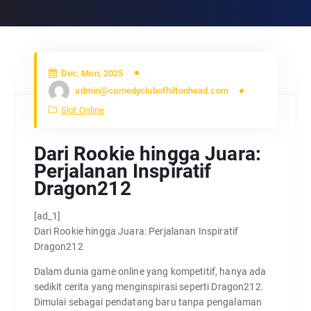
Dec, Mon, 2025
admin@comedyclubofhiltonhead.com
Slot Online
Dari Rookie hingga Juara:
Perjalanan Inspiratif
Dragon212
[ad_1]
Dari Rookie hingga Juara: Perjalanan Inspiratif
Dragon212
Dalam dunia game online yang kompetitif, hanya ada
sedikit cerita yang menginspirasi seperti Dragon212.
Dimulai sebagai pendatang baru tanpa pengalaman