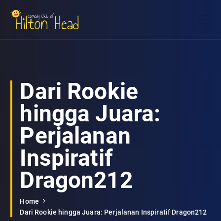
S
k
i
Temukan slot Mahjong Ways paling gacor hari ini dan raih peluang maxwin besar
p
setiap hari. Cocok untuk Anda yang mencari kemenangan konsisten.
t
o
c
o
Dari Rookie
n
t
hingga Juara:
e
n
Perjalanan
t
Inspiratif
Dragon212
Home
Dari Rookie hingga Juara: Perjalanan Inspiratif Dragon212