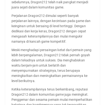
sebelumnya, Dragon212 telah naik pangkat menjadi
juara sejati dalam komunitas game.
Perjalanan Dragon212 dimulai seperti banyak
perjalanan lainnya, dengan kecintaan pada game dan
keinginan untuk bersaing di level tertinggi. Dengan
dedikasi dan kerja keras, Dragon212 dengan cepat
mengasah keterampilannya dan mulai mengukir
namanya di kancah game kompetitif.
Meski menghadapi persaingan ketat dari pemain yang
lebih berpengalaman, Dragon212 tidak pernah goyah
dalam tekadnya untuk sukses. Dia menghabiskan
waktu berjam-jam untuk berlatih dan
menyempurnakan strateginya, terus berupaya
meningkatkan dan meningkatkan permainannya ke
level berikutnya.
Ketika keterampilannya terus berkembang, reputasi
Dragon212 dalam komunitas game juga meningkat.
Penggemar dan sesama pemain mulai memperhatikan
bakatnya dan komitmennya yang tak tergoyahkan