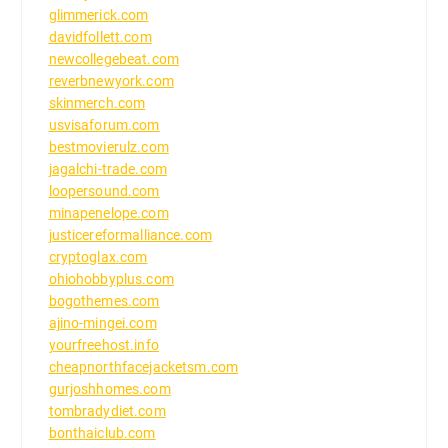
glimmerick.com
davidfollett.com
newcollegebeat.com
reverbnewyork.com
skinmerch.com
usvisaforum.com
bestmovierulz.com
jagalchi-trade.com
loopersound.com
minapenelope.com
justicereformalliance.com
cryptoglax.com
ohiohobbyplus.com
bogothemes.com
ajino-mingei.com
yourfreehost.info
cheapnorthfacejacketsm.com
gurjoshhomes.com
tombradydiet.com
bonthaiclub.com