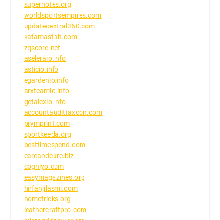
supernotes.org
worldsportsempires.com
updatecentral360.com
katamastah.com
zqscore.net
aseleraio.info
asticio.info
egardenio.info
arxteamio.info
getalexio.info
accountaudittaxcon.com
prymprint.com
sportkeeda.org
besttimespend.com
careandcure.biz
cogniyo.com
easymagazines.org
hirfanjilasmi.com
hometricks.org
leathercraftpro.com