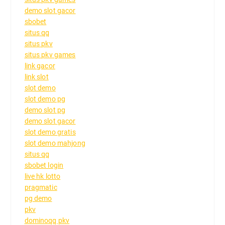
demo slot gacor
sbobet
situs qq
situs pkv
situs pkv games
link gacor
link slot
slot demo
slot demo pg
demo slot pg
demo slot gacor
slot demo gratis
slot demo mahjong
situs qq
sbobet login
live hk lotto
pragmatic
pg demo
pkv
dominoqq pkv