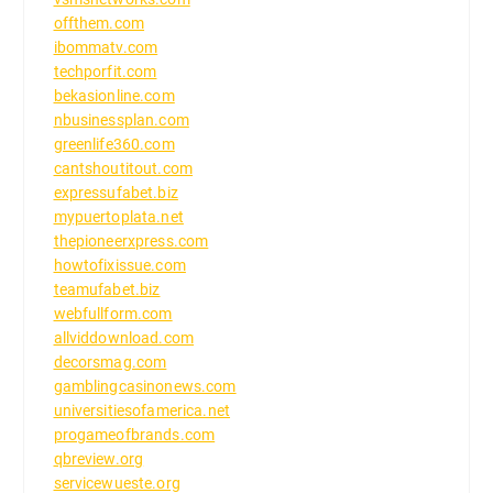
offthem.com
ibommatv.com
techporfit.com
bekasionline.com
nbusinessplan.com
greenlife360.com
cantshoutitout.com
expressufabet.biz
mypuertoplata.net
thepioneerxpress.com
howtofixissue.com
teamufabet.biz
webfullform.com
allviddownload.com
decorsmag.com
gamblingcasinonews.com
universitiesofamerica.net
progameofbrands.com
qbreview.org
servicewueste.org