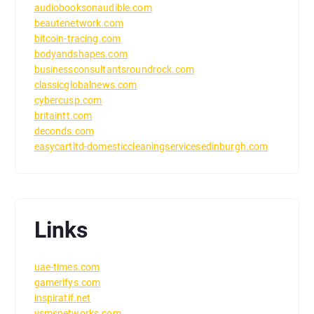
audiobooksonaudible.com
beautenetwork.com
bitcoin-tracing.com
bodyandshapes.com
businessconsultantsroundrock.com
classicglobalnews.com
cybercusp.com
britaintt.com
deconds.com
easycartltd-domesticcleaningservicesedinburgh.com
Links
uae-times.com
gamerifys.com
inspiratif.net
vsmsnetworks.com