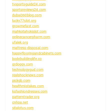
tvsportsguide24.com
sportsreviews24.com
dubai360blog.com
lucky77slot.org
growmefast.com
mahkotahokislot.com
onlinecancerpharm.com
ufalek.org
mattress-disposal.com
happyflooringandcabinets.com
bodybuildinglife.co
qrdoggy.com
technologygud.com
realshocknews.com
pickgb.com
healthmistakes.com
ksfashiondresses.com
patterntrader.org
cnhpa.net
sitalotus.com