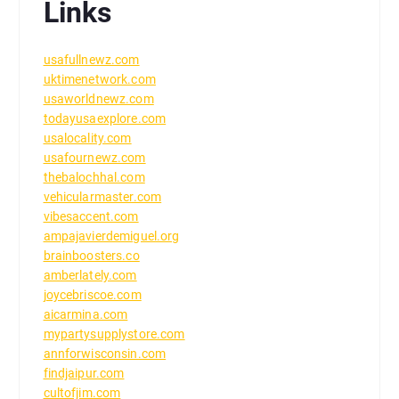
Links
usafullnewz.com
uktimenetwork.com
usaworldnewz.com
todayusaexplore.com
usalocality.com
usafournewz.com
thebalochhal.com
vehicularmaster.com
vibesaccent.com
ampajavierdemiguel.org
brainboosters.co
amberlately.com
joycebriscoe.com
aicarmina.com
mypartysupplystore.com
annforwisconsin.com
findjaipur.com
cultofjim.com