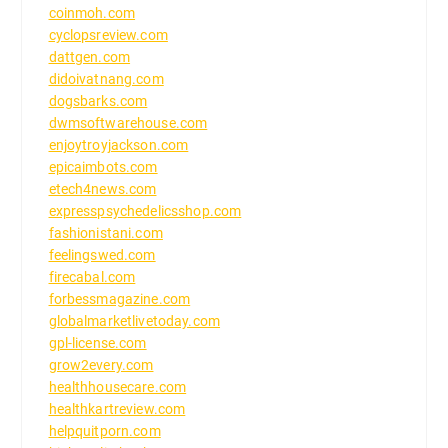
coinmoh.com
cyclopsreview.com
dattgen.com
didoivatnang.com
dogsbarks.com
dwmsoftwarehouse.com
enjoytroyjackson.com
epicaimbots.com
etech4news.com
expresspsychedelicsshop.com
fashionistani.com
feelingswed.com
firecabal.com
forbessmagazine.com
globalmarketlivetoday.com
gpl-license.com
grow2every.com
healthhousecare.com
healthkartreview.com
helpquitporn.com