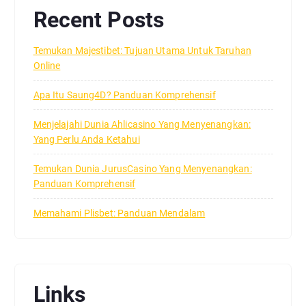
Recent Posts
Temukan Majestibet: Tujuan Utama Untuk Taruhan
Online
Apa Itu Saung4D? Panduan Komprehensif
Menjelajahi Dunia Ahlicasino Yang Menyenangkan:
Yang Perlu Anda Ketahui
Temukan Dunia JurusCasino Yang Menyenangkan:
Panduan Komprehensif
Memahami Plisbet: Panduan Mendalam
Links