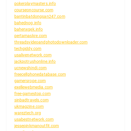
pokerplaymasters.info
courseoncourse.com
bantinbatdongsan247.com
bahednog.info
bahenxgek.info
pertamaskre.com
threadsvideoandphotodownloader.com
techgiddy.com
usalivenetwork.com
jackpotrushonline.info
ucnewshindi.com
freecellphonedatabase.com
gamersrope.com
exellewebmedia.com
free-gamestop.com
sinbadtravels.com
ukmagzine.com
wareztech.org
usabestnetwork.com
jessepinkmanoutfit.com