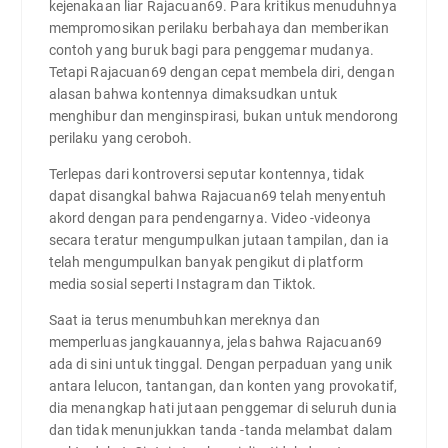
kejenakaan liar Rajacuan69. Para kritikus menuduhnya
mempromosikan perilaku berbahaya dan memberikan
contoh yang buruk bagi para penggemar mudanya.
Tetapi Rajacuan69 dengan cepat membela diri, dengan
alasan bahwa kontennya dimaksudkan untuk
menghibur dan menginspirasi, bukan untuk mendorong
perilaku yang ceroboh.
Terlepas dari kontroversi seputar kontennya, tidak
dapat disangkal bahwa Rajacuan69 telah menyentuh
akord dengan para pendengarnya. Video -videonya
secara teratur mengumpulkan jutaan tampilan, dan ia
telah mengumpulkan banyak pengikut di platform
media sosial seperti Instagram dan Tiktok.
Saat ia terus menumbuhkan mereknya dan
memperluas jangkauannya, jelas bahwa Rajacuan69
ada di sini untuk tinggal. Dengan perpaduan yang unik
antara lelucon, tantangan, dan konten yang provokatif,
dia menangkap hati jutaan penggemar di seluruh dunia
dan tidak menunjukkan tanda -tanda melambat dalam