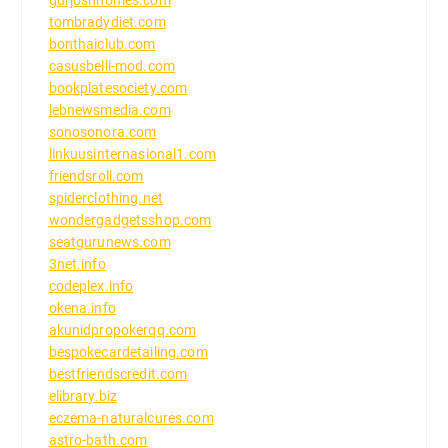
tombradydiet.com
bonthaiclub.com
casusbelli-mod.com
bookplatesociety.com
lebnewsmedia.com
sonosonora.com
linkuusinternasional1.com
friendsroll.com
spiderclothing.net
wondergadgetsshop.com
seatgurunews.com
3net.info
codeplex.info
okena.info
akunidpropokerqq.com
bespokecardetailing.com
bestfriendscredit.com
elibrary.biz
eczema-naturalcures.com
astro-bath.com