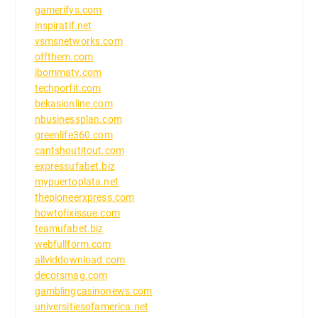
gamerifys.com
inspiratif.net
vsmsnetworks.com
offthem.com
ibommatv.com
techporfit.com
bekasionline.com
nbusinessplan.com
greenlife360.com
cantshoutitout.com
expressufabet.biz
mypuertoplata.net
thepioneerxpress.com
howtofixissue.com
teamufabet.biz
webfullform.com
allviddownload.com
decorsmag.com
gamblingcasinonews.com
universitiesofamerica.net