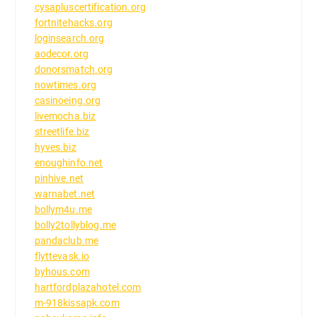
cysapluscertification.org
fortnitehacks.org
loginsearch.org
aodecor.org
donorsmatch.org
nowtimes.org
casinoeing.org
livemocha.biz
streetlife.biz
hyves.biz
enoughinfo.net
pinhive.net
warnabet.net
bollym4u.me
bolly2tollyblog.me
pandaclub.me
flyttevask.io
byhous.com
hartfordplazahotel.com
m-918kissapk.com