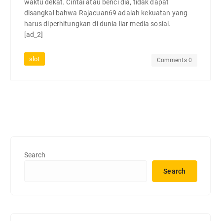
waktu dekat. Cintai atau benci dia, tidak dapat
disangkal bahwa Rajacuan69 adalah kekuatan yang
harus diperhitungkan di dunia liar media sosial.
[ad_2]
slot
Comments 0
Search
Search