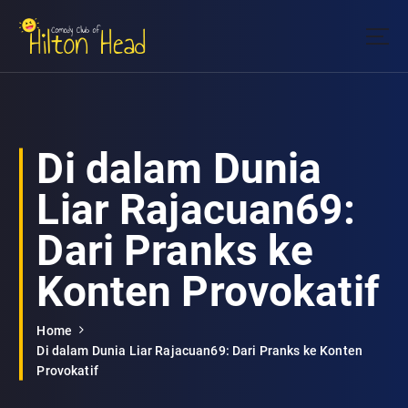
S
k
i
Temukan slot Mahjong Ways paling gacor hari ini dan raih peluang maxwin besar
p
setiap hari. Cocok untuk Anda yang mencari kemenangan konsisten.
t
o
c
o
Di dalam Dunia
n
t
Liar Rajacuan69:
e
n
Dari Pranks ke
t
Konten Provokatif
Home
Di dalam Dunia Liar Rajacuan69: Dari Pranks ke Konten
Provokatif