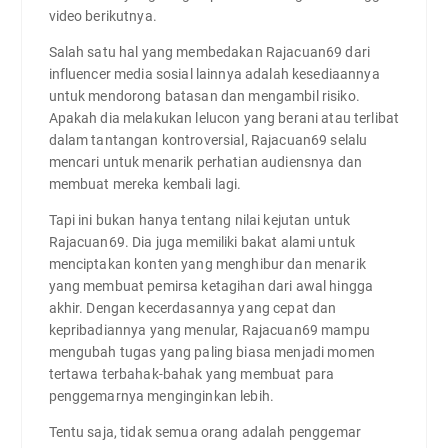
video berikutnya.
Salah satu hal yang membedakan Rajacuan69 dari
influencer media sosial lainnya adalah kesediaannya
untuk mendorong batasan dan mengambil risiko.
Apakah dia melakukan lelucon yang berani atau terlibat
dalam tantangan kontroversial, Rajacuan69 selalu
mencari untuk menarik perhatian audiensnya dan
membuat mereka kembali lagi.
Tapi ini bukan hanya tentang nilai kejutan untuk
Rajacuan69. Dia juga memiliki bakat alami untuk
menciptakan konten yang menghibur dan menarik
yang membuat pemirsa ketagihan dari awal hingga
akhir. Dengan kecerdasannya yang cepat dan
kepribadiannya yang menular, Rajacuan69 mampu
mengubah tugas yang paling biasa menjadi momen
tertawa terbahak-bahak yang membuat para
penggemarnya menginginkan lebih.
Tentu saja, tidak semua orang adalah penggemar