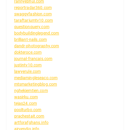
rannyephul.com
reportradar360.com
swaggyfashion.com
taraftariumtv10.com
questionquery.com
bodybuildinglegend.com
brilliant-nails.com
dandr-photography.com
dokteroce.com
journal-francais.com
justintv10.com
lawyerule.com
mediamingleseaco.com
mtsmarketingblog.com
nghekiemtien.com
wasirku.com
tejas24.com
poolturbo.com
prachestait.com
artforafghans.info
airvendio.info