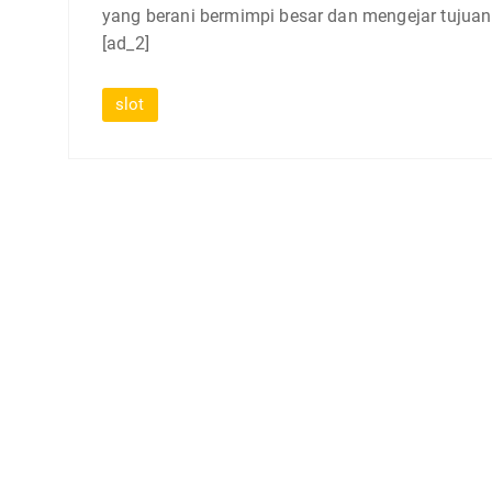
yang berani bermimpi besar dan mengejar tujuan
[ad_2]
slot