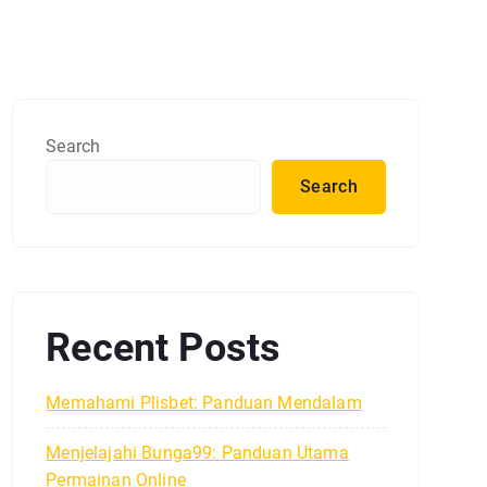
Search
Search
Recent Posts
Memahami Plisbet: Panduan Mendalam
Menjelajahi Bunga99: Panduan Utama
Permainan Online