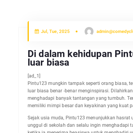
Jul, Tue, 2025
admin@comedyclu
Di dalam kehidupan Pint
luar biasa
[ad_1]
Pintu123 mungkin tampak seperti orang biasa, te
luar biasa benar -benar menginspirasi. Dilahirka
menghadapi banyak tantangan yang tumbuh. Terl
memiliki mimpi besar dan keyakinan yang kuat pa
Sejak usia muda, Pintu123 menunjukkan hasrat u
unggul di sekolah dan selalu ingin menghadapi t
ketika ia menerima beasiswa untuk menghadiri un