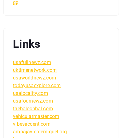
qq
Links
usafullnewz.com
uktimenetwork.com
usaworldnewz.com
todayusaexplore.com
usalocality.com
usafournewz.com
thebalochhal.com
vehicularmaster.com
vibesaccent.com
ampajavierdemiguel.org