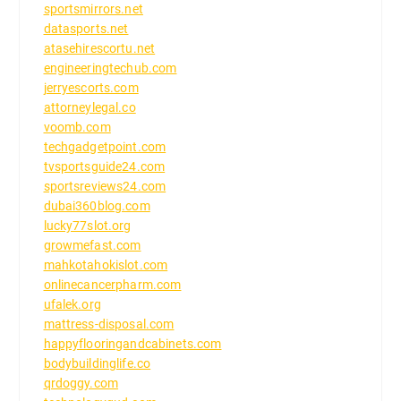
sportsmirrors.net
datasports.net
atasehirescortu.net
engineeringtechub.com
jerryescorts.com
attorneylegal.co
voomb.com
techgadgetpoint.com
tvsportsguide24.com
sportsreviews24.com
dubai360blog.com
lucky77slot.org
growmefast.com
mahkotahokislot.com
onlinecancerpharm.com
ufalek.org
mattress-disposal.com
happyflooringandcabinets.com
bodybuildinglife.co
qrdoggy.com