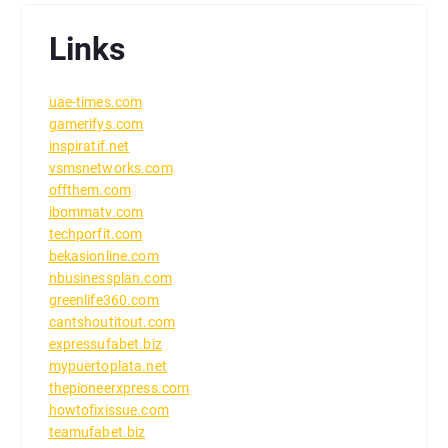
Links
uae-times.com
gamerifys.com
inspiratif.net
vsmsnetworks.com
offthem.com
ibommatv.com
techporfit.com
bekasionline.com
nbusinessplan.com
greenlife360.com
cantshoutitout.com
expressufabet.biz
mypuertoplata.net
thepioneerxpress.com
howtofixissue.com
teamufabet.biz