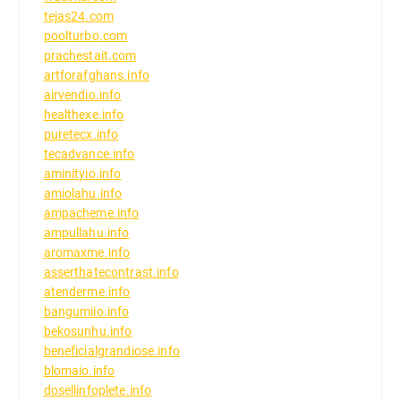
tejas24.com
poolturbo.com
prachestait.com
artforafghans.info
airvendio.info
healthexe.info
puretecx.info
tecadvance.info
aminityio.info
amiolahu.info
ampacheme.info
ampullahu.info
aromaxme.info
asserthatecontrast.info
atenderme.info
bangumiio.info
bekosunhu.info
beneficialgrandiose.info
blomaio.info
dosellinfoplete.info