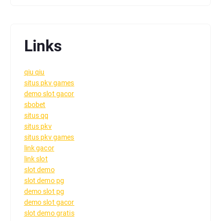
Links
qiu qiu
situs pkv games
demo slot gacor
sbobet
situs qq
situs pkv
situs pkv games
link gacor
link slot
slot demo
slot demo pg
demo slot pg
demo slot gacor
slot demo gratis