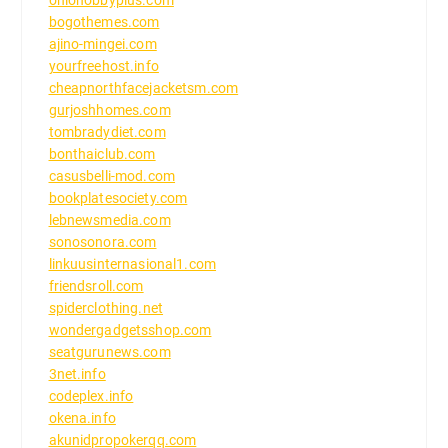
bogothemes.com
ajino-mingei.com
yourfreehost.info
cheapnorthfacejacketsm.com
gurjoshhomes.com
tombradydiet.com
bonthaiclub.com
casusbelli-mod.com
bookplatesociety.com
lebnewsmedia.com
sonosonora.com
linkuusinternasional1.com
friendsroll.com
spiderclothing.net
wondergadgetsshop.com
seatgurunews.com
3net.info
codeplex.info
okena.info
akunidpropokerqq.com