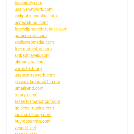
techgiddy.com
usalivenetwork.com
jackpotrushonline.info
ucnewshindi.com
freecellphonedatabase.com
gamersrope.com
exellewebmedia.com
free-gamestop.com
sinbadtravels.com
ukmagzine.com
wareztech.org
usabestnetwork.com
jessepinkmanoutfit.com
umailsend.com
retarys.com
fasterformationcpf.com
goldensnuggles.com
lookbattlemap.com
buyrdpservice.com
yesport.net