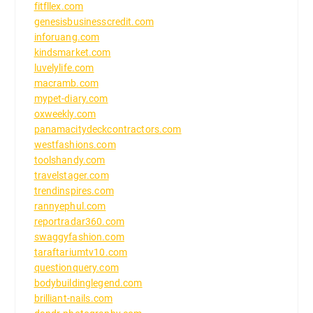
fitfllex.com
genesisbusinesscredit.com
inforuang.com
kindsmarket.com
luvelylife.com
macramb.com
mypet-diary.com
oxweekly.com
panamacitydeckcontractors.com
westfashions.com
toolshandy.com
travelstager.com
trendinspires.com
rannyephul.com
reportradar360.com
swaggyfashion.com
taraftariumtv10.com
questionquery.com
bodybuildinglegend.com
brilliant-nails.com