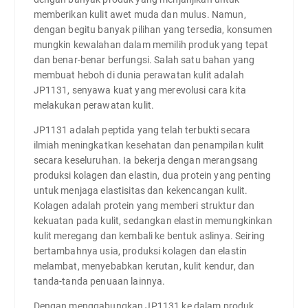
memberikan kulit awet muda dan mulus. Namun,
dengan begitu banyak pilihan yang tersedia, konsumen
mungkin kewalahan dalam memilih produk yang tepat
dan benar-benar berfungsi. Salah satu bahan yang
membuat heboh di dunia perawatan kulit adalah
JP1131, senyawa kuat yang merevolusi cara kita
melakukan perawatan kulit.
JP1131 adalah peptida yang telah terbukti secara
ilmiah meningkatkan kesehatan dan penampilan kulit
secara keseluruhan. Ia bekerja dengan merangsang
produksi kolagen dan elastin, dua protein yang penting
untuk menjaga elastisitas dan kekencangan kulit.
Kolagen adalah protein yang memberi struktur dan
kekuatan pada kulit, sedangkan elastin memungkinkan
kulit meregang dan kembali ke bentuk aslinya. Seiring
bertambahnya usia, produksi kolagen dan elastin
melambat, menyebabkan kerutan, kulit kendur, dan
tanda-tanda penuaan lainnya.
Dengan menggabungkan JP1131 ke dalam produk