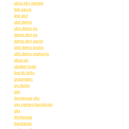
situs pkv games
link gacor
link slot
slot demo
slot demo pg
demo slot pg
demo slot gacor
slot demo gratis
slot demo mahjong
situs qq
sbobet login
live hk lotto
pragmatic
pg demo
pkv
dominoqq pkv
pkv games bandarqq
pkv
dominoqq
bandarqq