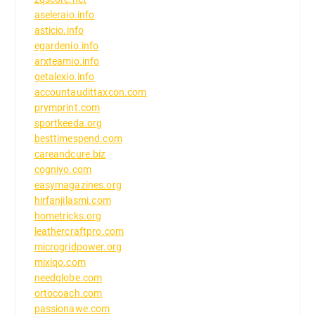
aseleraio.info
asticio.info
egardenio.info
arxteamio.info
getalexio.info
accountaudittaxcon.com
prymprint.com
sportkeeda.org
besttimespend.com
careandcure.biz
cogniyo.com
easymagazines.org
hirfanjilasmi.com
hometricks.org
leathercraftpro.com
microgridpower.org
mixiqo.com
needglobe.com
ortocoach.com
passionawe.com