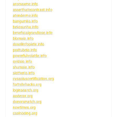
aromaxme.info
asserthatecontrast.info
atenderme.info
bangumiio.info
bekosunhu.info
beneficialgrandiose.info
blomaio.info
dosellinfoplete.info
podtubeio.info
powerfulvolatile.info
qvidsio.info
shumaio.info
slotherio.info
cysapluscertification.org
fortnitehacks.org
loginsearch.org
aodecor.org
donorsmatch.org
nowtimes.org
casinoeing.org