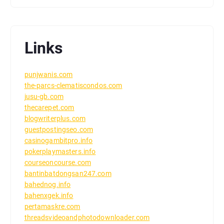
Links
punjwanis.com
the-parcs-clematiscondos.com
jusu-gb.com
thecarepet.com
blogwriterplus.com
guestpostingseo.com
casinogambitpro.info
pokerplaymasters.info
courseoncourse.com
bantinbatdongsan247.com
bahednog.info
bahenxgek.info
pertamaskre.com
threadsvideoandphotodownloader.com