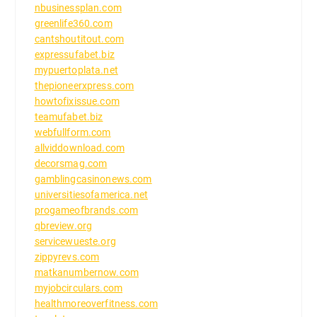
nbusinessplan.com
greenlife360.com
cantshoutitout.com
expressufabet.biz
mypuertoplata.net
thepioneerxpress.com
howtofixissue.com
teamufabet.biz
webfullform.com
allviddownload.com
decorsmag.com
gamblingcasinonews.com
universitiesofamerica.net
progameofbrands.com
qbreview.org
servicewueste.org
zippyrevs.com
matkanumbernow.com
myjobcirculars.com
healthmoreoverfitness.com