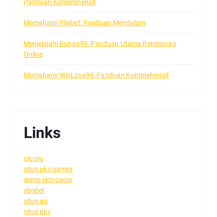
Panduan Komprehensif
Memahami Plisbet: Panduan Mendalam
Menjelajahi Bunga99: Panduan Utama Permainan
Online
Memahami WinLose99: Panduan Komprehensif
Links
qiu qiu
situs pkv games
demo slot gacor
sbobet
situs qq
situs pkv