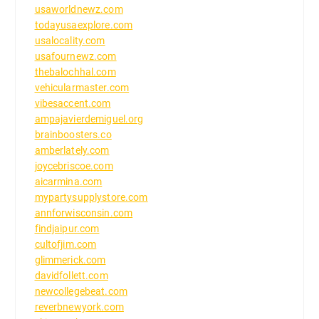
usaworldnewz.com
todayusaexplore.com
usalocality.com
usafournewz.com
thebalochhal.com
vehicularmaster.com
vibesaccent.com
ampajavierdemiguel.org
brainboosters.co
amberlately.com
joycebriscoe.com
aicarmina.com
mypartysupplystore.com
annforwisconsin.com
findjaipur.com
cultofjim.com
glimmerick.com
davidfollett.com
newcollegebeat.com
reverbnewyork.com