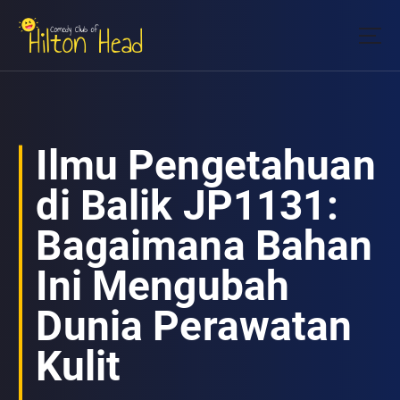
S
k
i
Temukan slot Mahjong Ways paling gacor hari ini dan raih peluang maxwin besar
p
setiap hari. Cocok untuk Anda yang mencari kemenangan konsisten.
t
o
c
o
Ilmu Pengetahuan
n
t
di Balik JP1131:
e
n
Bagaimana Bahan
t
Ini Mengubah
Dunia Perawatan
Kulit