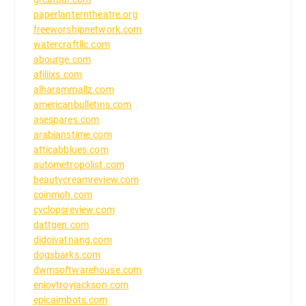
paperlanterntheatre.org
freeworshipnetwork.com
watercraftllc.com
abourge.com
afiliixs.com
alharammallz.com
americanbulletins.com
asespares.com
arabianstime.com
atticabblues.com
autometropolist.com
beautycreamreview.com
coinmoh.com
cyclopsreview.com
dattgen.com
didoivatnang.com
dogsbarks.com
dwmsoftwarehouse.com
enjoytroyjackson.com
epicaimbots.com