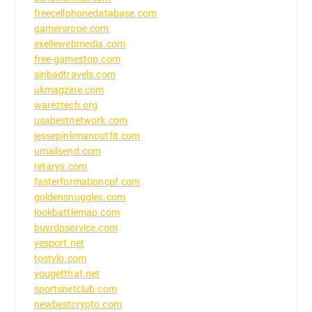
freecellphonedatabase.com
gamersrope.com
exellewebmedia.com
free-gamestop.com
sinbadtravels.com
ukmagzine.com
wareztech.org
usabestnetwork.com
jessepinkmanoutfit.com
umailsend.com
retarys.com
fasterformationcpf.com
goldensnuggles.com
lookbattlemap.com
buyrdpservice.com
yesport.net
tostylo.com
yougetthat.net
sportsnetclub.com
newbestcrypto.com