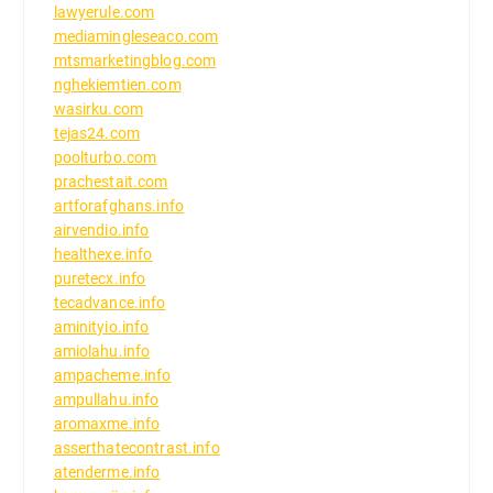
lawyerule.com
mediamingleseaco.com
mtsmarketingblog.com
nghekiemtien.com
wasirku.com
tejas24.com
poolturbo.com
prachestait.com
artforafghans.info
airvendio.info
healthexe.info
puretecx.info
tecadvance.info
aminityio.info
amiolahu.info
ampacheme.info
ampullahu.info
aromaxme.info
asserthatecontrast.info
atenderme.info