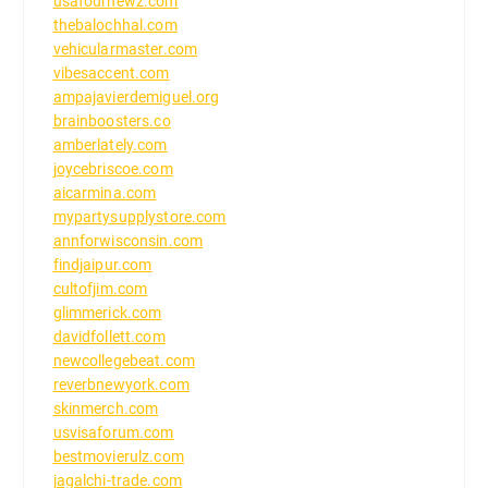
usafournewz.com
thebalochhal.com
vehicularmaster.com
vibesaccent.com
ampajavierdemiguel.org
brainboosters.co
amberlately.com
joycebriscoe.com
aicarmina.com
mypartysupplystore.com
annforwisconsin.com
findjaipur.com
cultofjim.com
glimmerick.com
davidfollett.com
newcollegebeat.com
reverbnewyork.com
skinmerch.com
usvisaforum.com
bestmovierulz.com
jagalchi-trade.com