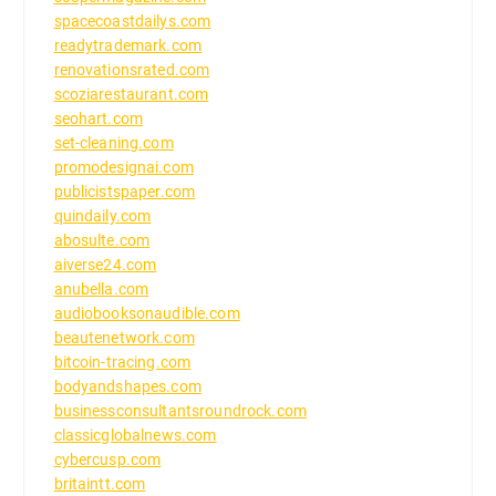
spacecoastdailys.com
readytrademark.com
renovationsrated.com
scoziarestaurant.com
seohart.com
set-cleaning.com
promodesignai.com
publicistspaper.com
quindaily.com
abosulte.com
aiverse24.com
anubella.com
audiobooksonaudible.com
beautenetwork.com
bitcoin-tracing.com
bodyandshapes.com
businessconsultantsroundrock.com
classicglobalnews.com
cybercusp.com
britaintt.com