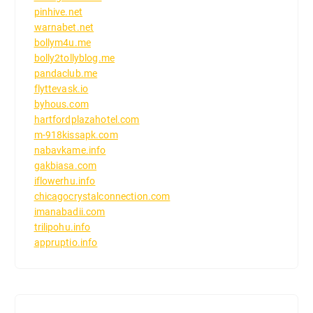
pinhive.net
warnabet.net
bollym4u.me
bolly2tollyblog.me
pandaclub.me
flyttevask.io
byhous.com
hartfordplazahotel.com
m-918kissapk.com
nabavkame.info
gakbiasa.com
iflowerhu.info
chicagocrystalconnection.com
imanabadii.com
trilipohu.info
appruptio.info