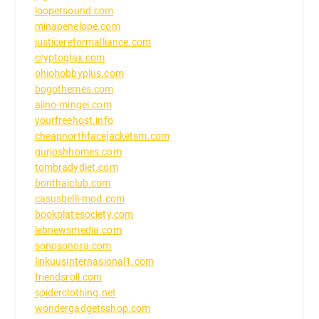
loopersound.com
minapenelope.com
justicereformalliance.com
cryptoglax.com
ohiohobbyplus.com
bogothemes.com
ajino-mingei.com
yourfreehost.info
cheapnorthfacejacketsm.com
gurjoshhomes.com
tombradydiet.com
bonthaiclub.com
casusbelli-mod.com
bookplatesociety.com
lebnewsmedia.com
sonosonora.com
linkuusinternasional1.com
friendsroll.com
spiderclothing.net
wondergadgetsshop.com