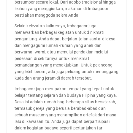
bersumber secara lokal. Dari adobo tradisional hingga
lechon yang menggiurkan, makanan di Imbagacor
pasti akan menggoda selera Anda.
Selain kelezatan kulinernya, Imbagacor juga
menawarkan berbagai kegiatan untuk dinikmati
pengunjung. Anda dapat berjalan -jalan santai di desa
dan mengagumi rumah -rumah yang aneh dan
berwarna -warni, atau memulai pendakian melalui
pedesaan di sekitarnya untuk menikmati
pemandangan yang menakjubkan. Untuk pelancong
yang lebih berani, ada juga peluang untuk menunggang
kuda dan arung jeram di daerah tersebut.
Imbagacor juga merupakan tempat yang tepat untuk
belajar tentang sejarah dan budaya Filipina yang kaya.
Desa ini adalah rumah bagi beberapa situs bersejarah,
termasuk gereja yang berusia berabad-abad dan
sebuah museum yang menampilkan artefak dari masa
lalu di kawasan itu. Anda juga dapat berpartisipasi
dalam kegiatan budaya seperti pertunjukan tari