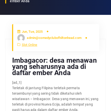
ember Anda
Jun, Tue, 2025
admin@comedyclubofhiltonhead.com
Slot Online
Imbagacor: desa menawan
yang seharusnya ada di
daftar ember Anda
[ad_1]
Terletak di jantung Filipina terletak permata
tersembunyi yang sering tidak diketahui oleh
wisatawan – Imbagacor. Desa yang menawan ini, yang
terletak di provinsi Nueva Ecija, adalah tempat yang
pasti harus ada dalam daftar ember Anda.