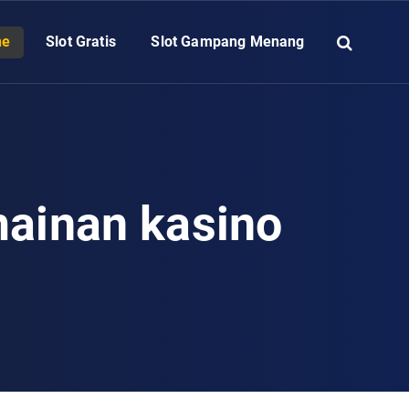
ne
Slot Gratis
Slot Gampang Menang
.
mainan kasino