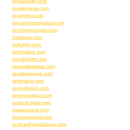
amberlately.com
joycebriscoe.com
aicarmina.com
mypartysupplystore.com
annforwisconsin.com
findjaipur.com
cultofjim.com
glimmerick.com
davidfollett.com
newcollegebeat.com
reverbnewyork.com
skinmerch.com
usvisaforum.com
bestmovierulz.com
jagalchi-trade.com
loopersound.com
minapenelope.com
justicereformalliance.com