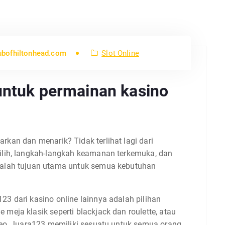
bofhiltonhead.com
Slot Online
untuk permainan kasino
kan dan menarik? Tidak terlihat lagi dari
ilih, langkah-langkah keamanan terkemuka, dan
dalah tujuan utama untuk semua kebutuhan
3 dari kasino online lainnya adalah pilihan
eja klasik seperti blackjack dan roulette, atau
deo, Juara123 memiliki sesuatu untuk semua orang.