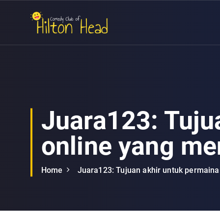
S
k
i
Temukan slot Mahjong Ways paling gacor hari ini dan raih peluang 
p
t
o
c
o
n
Juara123: Tuju
t
e
online yang me
n
t
Home
Juara123: Tujuan akhir untuk permaina