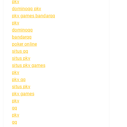
pkv
dominoqq pkv
pkv games bandarqq
pkv
dominoqq
bandarqq
poker online
situs qq
situs pkv
situs pkv games
pkv
pkv qq
situs pkv
pkv games
pkv
qq
pkv
qq