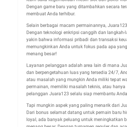
Dengan game baru yang ditambahkan secara terat
membuat Anda terhibur.
Selain berbagai macam permainannya, Juara123
Dengan teknologi enkripsi canggih dan langkah-
yakin bahwa informasi pribadi dan transaksi ke
memungkinkan Anda untuk fokus pada apa yang 
menang besar!
Layanan pelanggan adalah area lain di mana Ju
dan berpengetahuan luas yang tersedia 24/7, A
atau masalah yang mungkin Anda miliki tepat 
permainan, memiliki masalah teknis, atau hanya
pelanggan Juara123 selalu siap membantu Anda
Tapi mungkin aspek yang paling menarik dari J
Dari bonus selamat datang untuk pemain baru h
loyal, ada banyak peluang untuk meningkatkan 
menang besar. Dengan turnamen reguler dan acar