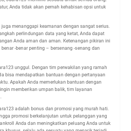
ur, Anda tidak akan pernah kehabisan opsi untuk
 juga menanggapi keamanan dengan sangat serius.
langkah perlindungan data yang ketat, Anda dapat
uangan Anda aman dan aman. Ketenangan pikiran ini
benar -benar penting – bersenang -senang dan
ara123 unggul. Dengan tim perwakilan yang ramah
nda bisa mendapatkan bantuan dengan pertanyaan
waktu. Apakah Anda memerlukan bantuan dengan
 ingin memberikan umpan balik, tim layanan
.
uara123 adalah bonus dan promosi yang murah hati.
ingga promosi berkelanjutan untuk pelanggan yang
bankroll Anda dan meningkatkan peluang Anda untuk
a khusus, selalu ada sesuatu yang menarik terjadi