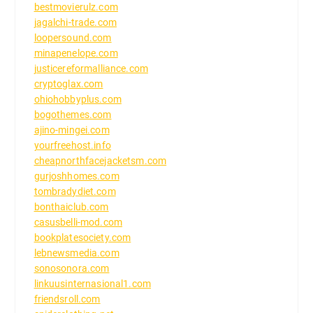
bestmovierulz.com
jagalchi-trade.com
loopersound.com
minapenelope.com
justicereformalliance.com
cryptoglax.com
ohiohobbyplus.com
bogothemes.com
ajino-mingei.com
yourfreehost.info
cheapnorthfacejacketsm.com
gurjoshhomes.com
tombradydiet.com
bonthaiclub.com
casusbelli-mod.com
bookplatesociety.com
lebnewsmedia.com
sonosonora.com
linkuusinternasional1.com
friendsroll.com