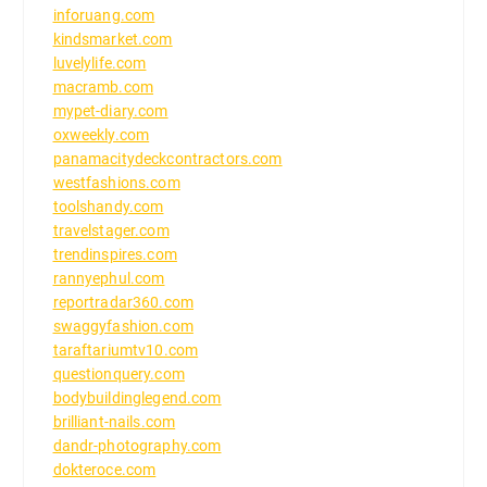
inforuang.com
kindsmarket.com
luvelylife.com
macramb.com
mypet-diary.com
oxweekly.com
panamacitydeckcontractors.com
westfashions.com
toolshandy.com
travelstager.com
trendinspires.com
rannyephul.com
reportradar360.com
swaggyfashion.com
taraftariumtv10.com
questionquery.com
bodybuildinglegend.com
brilliant-nails.com
dandr-photography.com
dokteroce.com