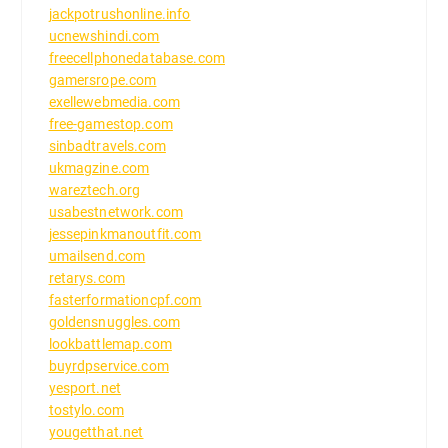
jackpotrushonline.info
ucnewshindi.com
freecellphonedatabase.com
gamersrope.com
exellewebmedia.com
free-gamestop.com
sinbadtravels.com
ukmagzine.com
wareztech.org
usabestnetwork.com
jessepinkmanoutfit.com
umailsend.com
retarys.com
fasterformationcpf.com
goldensnuggles.com
lookbattlemap.com
buyrdpservice.com
yesport.net
tostylo.com
yougetthat.net