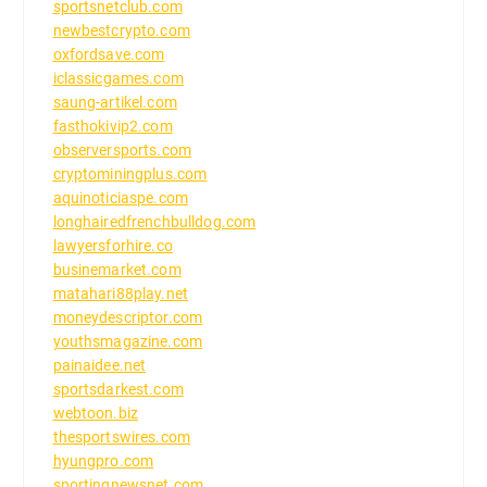
sportsnetclub.com
newbestcrypto.com
oxfordsave.com
iclassicgames.com
saung-artikel.com
fasthokivip2.com
observersports.com
cryptominingplus.com
aquinoticiaspe.com
longhairedfrenchbulldog.com
lawyersforhire.co
businemarket.com
matahari88play.net
moneydescriptor.com
youthsmagazine.com
painaidee.net
sportsdarkest.com
webtoon.biz
thesportswires.com
hyungpro.com
sportingnewsnet.com