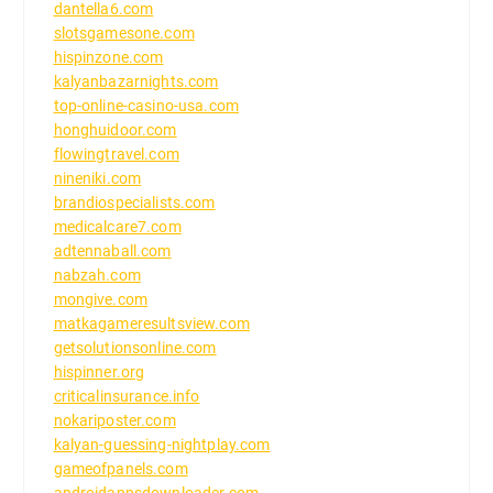
dantella6.com
slotsgamesone.com
hispinzone.com
kalyanbazarnights.com
top-online-casino-usa.com
honghuidoor.com
flowingtravel.com
nineniki.com
brandiospecialists.com
medicalcare7.com
adtennaball.com
nabzah.com
mongive.com
matkagameresultsview.com
getsolutionsonline.com
hispinner.org
criticalinsurance.info
nokariposter.com
kalyan-guessing-nightplay.com
gameofpanels.com