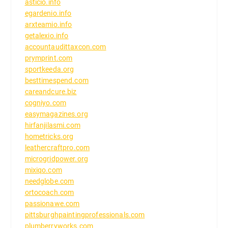
asticio.info
egardenio.info
arxteamio.info
getalexio.info
accountaudittaxcon.com
prymprint.com
sportkeeda.org
besttimespend.com
careandcure.biz
cogniyo.com
easymagazines.org
hirfanjilasmi.com
hometricks.org
leathercraftpro.com
microgridpower.org
mixiqo.com
needglobe.com
ortocoach.com
passionawe.com
pittsburghpaintingprofessionals.com
plumberryworks.com