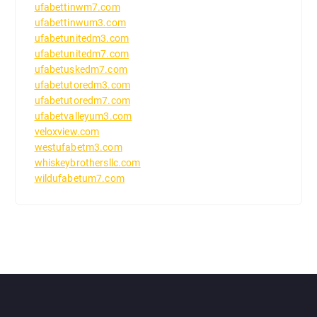
ufabettinwm7.com
ufabettinwum3.com
ufabetunitedm3.com
ufabetunitedm7.com
ufabetuskedm7.com
ufabetutoredm3.com
ufabetutoredm7.com
ufabetvalleyum3.com
veloxview.com
westufabetm3.com
whiskeybrothersllc.com
wildufabetum7.com