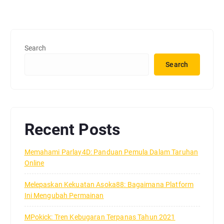
Search
Search
Recent Posts
Memahami Parlay4D: Panduan Pemula Dalam Taruhan
Online
Melepaskan Kekuatan Asoka88: Bagaimana Platform
Ini Mengubah Permainan
MPokick: Tren Kebugaran Terpanas Tahun 2021