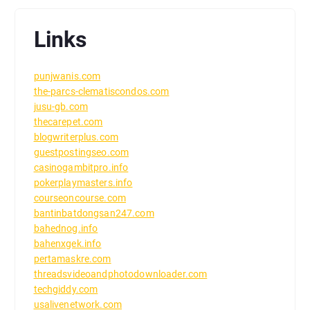
Links
punjwanis.com
the-parcs-clematiscondos.com
jusu-gb.com
thecarepet.com
blogwriterplus.com
guestpostingseo.com
casinogambitpro.info
pokerplaymasters.info
courseoncourse.com
bantinbatdongsan247.com
bahednog.info
bahenxgek.info
pertamaskre.com
threadsvideoandphotodownloader.com
techgiddy.com
usalivenetwork.com