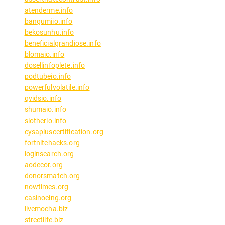
atenderme.info
bangumiio.info
bekosunhu.info
beneficialgrandiose.info
blomaio.info
dosellinfoplete.info
podtubeio.info
powerfulvolatile.info
qvidsio.info
shumaio.info
slotherio.info
cysapluscertification.org
fortnitehacks.org
loginsearch.org
aodecor.org
donorsmatch.org
nowtimes.org
casinoeing.org
livemocha.biz
streetlife.biz