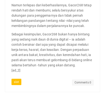
Namun terlepas dari keberhasilannya, Gacor268 tetap
rendah hati dan membumi, selalu bersyukur atas
dukungan para penggemarnya dan tidak pernah
kehilangan pandangan tentang nilai -nilai yang telah
membimbingnya dalam perjalanannya ke puncak.
Sebagai kesimpulan, Gacor268 bukan hanya bintang
yang sedang naik daun di dunia digital – ia adalah
contoh bersinar dari apa yang dapat dicapai melalui
kerja keras, hasrat, dan keaslian. Dengan perpaduan
unik antara bakat, kreativitas, dan kerendahan hati, ia
pasti akan terus membuat gelombang di bidang online
selama bertahun -tahun yang akan datang.
[ad_2]
slot
Comments 0