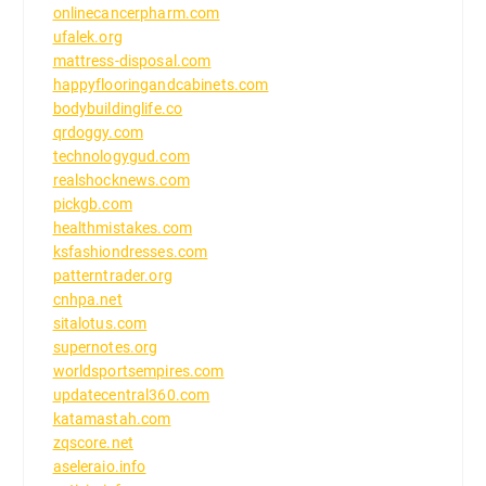
onlinecancerpharm.com
ufalek.org
mattress-disposal.com
happyflooringandcabinets.com
bodybuildinglife.co
qrdoggy.com
technologygud.com
realshocknews.com
pickgb.com
healthmistakes.com
ksfashiondresses.com
patterntrader.org
cnhpa.net
sitalotus.com
supernotes.org
worldsportsempires.com
updatecentral360.com
katamastah.com
zqscore.net
aseleraio.info