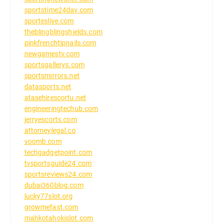
sportstime24day.com
sporteslive.com
theblingblingshields.com
pinkfrenchtipnails.com
newgamestv.com
sportsgallerys.com
sportsmirrors.net
datasports.net
atasehirescortu.net
engineeringtechub.com
jerryescorts.com
attorneylegal.co
voomb.com
techgadgetpoint.com
tvsportsguide24.com
sportsreviews24.com
dubai360blog.com
lucky77slot.org
growmefast.com
mahkotahokislot.com