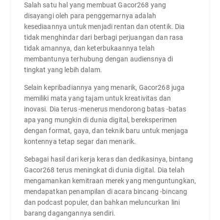
Salah satu hal yang membuat Gacor268 yang
disayangi oleh para penggemarnya adalah
kesediaannya untuk menjadi rentan dan otentik. Dia
tidak menghindar dari berbagi perjuangan dan rasa
tidak amannya, dan keterbukaannya telah
membantunya terhubung dengan audiensnya di
tingkat yang lebih dalam.
Selain kepribadiannya yang menarik, Gacor268 juga
memiliki mata yang tajam untuk kreativitas dan
inovasi. Dia terus -menerus mendorong batas -batas
apa yang mungkin di dunia digital, bereksperimen
dengan format, gaya, dan teknik baru untuk menjaga
kontennya tetap segar dan menarik.
Sebagai hasil dari kerja keras dan dedikasinya, bintang
Gacor268 terus meningkat di dunia digital. Dia telah
mengamankan kemitraan merek yang menguntungkan,
mendapatkan penampilan di acara bincang -bincang
dan podcast populer, dan bahkan meluncurkan lini
barang dagangannya sendiri.