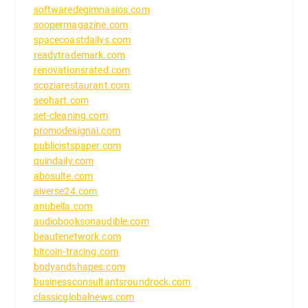
softwaredegimnasios.com
soopermagazine.com
spacecoastdailys.com
readytrademark.com
renovationsrated.com
scoziarestaurant.com
seohart.com
set-cleaning.com
promodesignai.com
publicistspaper.com
quindaily.com
abosulte.com
aiverse24.com
anubella.com
audiobooksonaudible.com
beautenetwork.com
bitcoin-tracing.com
bodyandshapes.com
businessconsultantsroundrock.com
classicglobalnews.com