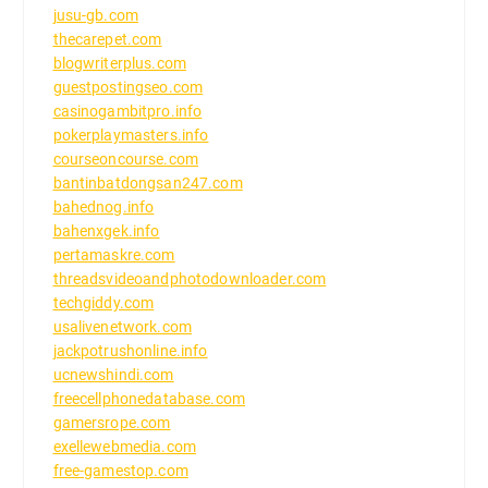
jusu-gb.com
thecarepet.com
blogwriterplus.com
guestpostingseo.com
casinogambitpro.info
pokerplaymasters.info
courseoncourse.com
bantinbatdongsan247.com
bahednog.info
bahenxgek.info
pertamaskre.com
threadsvideoandphotodownloader.com
techgiddy.com
usalivenetwork.com
jackpotrushonline.info
ucnewshindi.com
freecellphonedatabase.com
gamersrope.com
exellewebmedia.com
free-gamestop.com