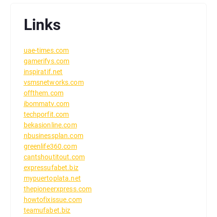
Links
uae-times.com
gamerifys.com
inspiratif.net
vsmsnetworks.com
offthem.com
ibommatv.com
techporfit.com
bekasionline.com
nbusinessplan.com
greenlife360.com
cantshoutitout.com
expressufabet.biz
mypuertoplata.net
thepioneerxpress.com
howtofixissue.com
teamufabet.biz