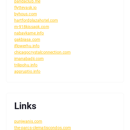
pandaclub.me
flyttevask.io
byhous.com
hartfordplazahotel.com
m-918kissapk.com
nabavkame.info
gakbiasa.com
iflowerhu.info
chicagocrystalconnection.com
imanabadii.com
trilipohu.info
appruptio.info
Links
punjwanis.com
the-parcs-clematiscondos.com