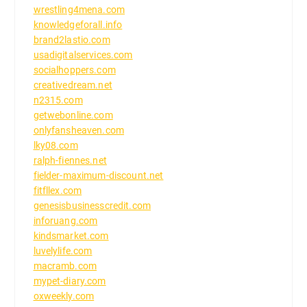
wrestling4mena.com
knowledgeforall.info
brand2lastio.com
usadigitalservices.com
socialhoppers.com
creativedream.net
n2315.com
getwebonline.com
onlyfansheaven.com
lky08.com
ralph-fiennes.net
fielder-maximum-discount.net
fitfllex.com
genesisbusinesscredit.com
inforuang.com
kindsmarket.com
luvelylife.com
macramb.com
mypet-diary.com
oxweekly.com