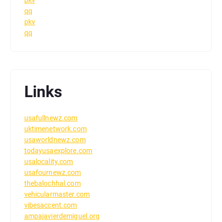
qq
pkv
qq
Links
usafullnewz.com
uktimenetwork.com
usaworldnewz.com
todayusaexplore.com
usalocality.com
usafournewz.com
thebalochhal.com
vehicularmaster.com
vibesaccent.com
ampajavierdemiguel.org