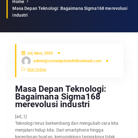
Home
Masa Depan Teknologi: Bagaimana Sigma168 merevolusi
industri
Jul, Mon, 2025
admin@comedyclubofhiltonhead.com
Slot Online
Masa Depan Teknologi:
Bagaimana Sigma168
merevolusi industri
[ad_1]
Teknologi terus berkembang dan mengubah cara kita
menjalani hidup kita. Dari smartphone hingga
kecerdasan buatan, kemungkinan tampaknya tidak