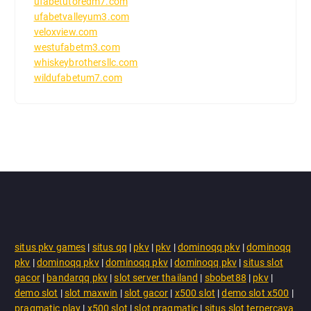
ufabetutoredm7.com
ufabetvalleyum3.com
veloxview.com
westufabetm3.com
whiskeybrothersllc.com
wildufabetum7.com
situs pkv games
|
situs qq
|
pkv
|
pkv
|
dominoqq pkv
|
dominoqq
pkv
|
dominoqq pkv
|
dominoqq pkv
|
dominoqq pkv
|
situs slot
gacor
|
bandarqq pkv
|
slot server thailand
|
sbobet88
|
pkv
|
demo slot
|
slot maxwin
|
slot gacor
|
x500 slot
|
demo slot x500
|
pragmatic play
|
x500 slot
|
slot pragmatic
|
situs slot terpercaya