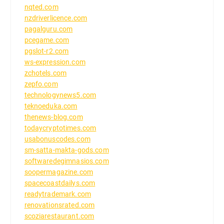
nqted.com
nzdriverlicence.com
pagalguru.com
pcegame.com
pgslot-r2.com
ws-expression.com
zchotels.com
zepfo.com
technologynews5.com
teknoeduka.com
thenews-blog.com
todaycryptotimes.com
usabonuscodes.com
sm-satta-makta-gods.com
softwaredegimnasios.com
soopermagazine.com
spacecoastdailys.com
readytrademark.com
renovationsrated.com
scoziarestaurant.com