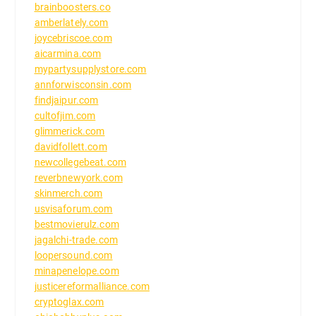
brainboosters.co
amberlately.com
joycebriscoe.com
aicarmina.com
mypartysupplystore.com
annforwisconsin.com
findjaipur.com
cultofjim.com
glimmerick.com
davidfollett.com
newcollegebeat.com
reverbnewyork.com
skinmerch.com
usvisaforum.com
bestmovierulz.com
jagalchi-trade.com
loopersound.com
minapenelope.com
justicereformalliance.com
cryptoglax.com