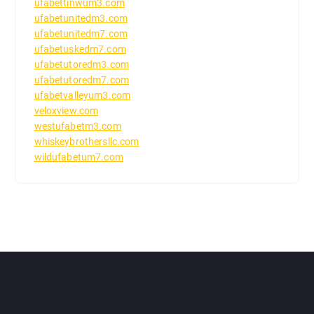
ufabettinwum3.com
ufabetunitedm3.com
ufabetunitedm7.com
ufabetuskedm7.com
ufabetutoredm3.com
ufabetutoredm7.com
ufabetvalleyum3.com
veloxview.com
westufabetm3.com
whiskeybrothersllc.com
wildufabetum7.com