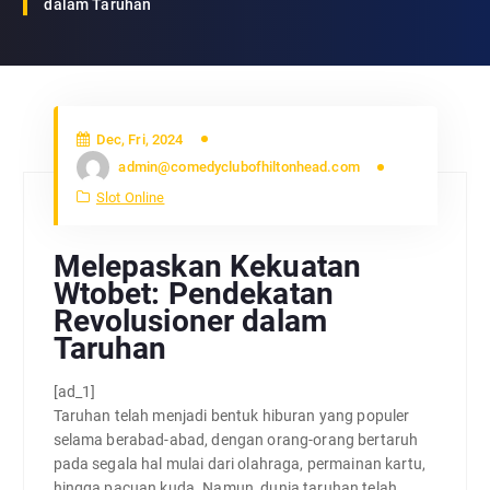
dalam Taruhan
Dec, Fri, 2024
admin@comedyclubofhiltonhead.com
Slot Online
Melepaskan Kekuatan
Wtobet: Pendekatan
Revolusioner dalam
Taruhan
[ad_1]
Taruhan telah menjadi bentuk hiburan yang populer
selama berabad-abad, dengan orang-orang bertaruh
pada segala hal mulai dari olahraga, permainan kartu,
hingga pacuan kuda. Namun, dunia taruhan telah