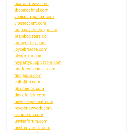
usafournewz.com
thebalochhal.com
vehicularmaster.com
vibesaccent.com
ampajavierdemiguel.org
brainboosters.co
amberlately.com
joycebriscoe.com
aicarmina.com
mypartysupplystore.com
annforwisconsin.com
findjaipur.com
cultofjim.com
glimmerick.com
davidfollett.com
newcollegebeat.com
reverbnewyork.com
skinmerch.com
usvisaforum.com
bestmovierulz.com