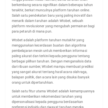
berkembang secara signifikan dalam beberapa tahun
terakhir, berkat munculnya platform taruhan online.
Salah satu pendekatan baru yang paling inovatif dan
menarik dalam taruhan adalah Wtobet, sebuah
platform revolusioner yang mengubah permainan bagi
para petaruh di mana pun.
Wtobet adalah platform taruhan mutakhir yang
menggunakan kecerdasan buatan dan algoritma
pembelajaran mesin untuk memberikan informasi
paling akurat dan terkini kepada pengguna tentang
berbagai pilihan taruhan. Dengan menganalisis data
dari ribuan sumber, Wtobet mampu membuat prediksi
yang sangat akurat tentang hasil acara olahraga,
balapan politik, dan acara lain yang disukai banyak
orang untuk dipertaruhkan.
Salah satu fitur utama Wtobet adalah kemampuannya
untuk memberikan rekomendasi taruhan yang
dipersonalisasi kepada pengguna berdasarkan
preferensi individu dan riwayat taruhan mereka.