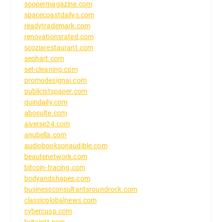
soopermagazine.com
spacecoastdailys.com
readytrademark.com
renovationsrated.com
scoziarestaurant.com
seohart.com
set-cleaning.com
promodesignai.com
publicistspaper.com
quindaily.com
abosulte.com
aiverse24.com
anubella.com
audiobooksonaudible.com
beautenetwork.com
bitcoin-tracing.com
bodyandshapes.com
businessconsultantsroundrock.com
classicglobalnews.com
cybercusp.com
britaintt.com