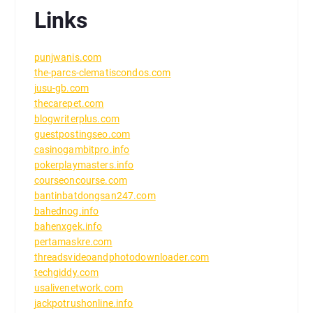
Links
punjwanis.com
the-parcs-clematiscondos.com
jusu-gb.com
thecarepet.com
blogwriterplus.com
guestpostingseo.com
casinogambitpro.info
pokerplaymasters.info
courseoncourse.com
bantinbatdongsan247.com
bahednog.info
bahenxgek.info
pertamaskre.com
threadsvideoandphotodownloader.com
techgiddy.com
usalivenetwork.com
jackpotrushonline.info