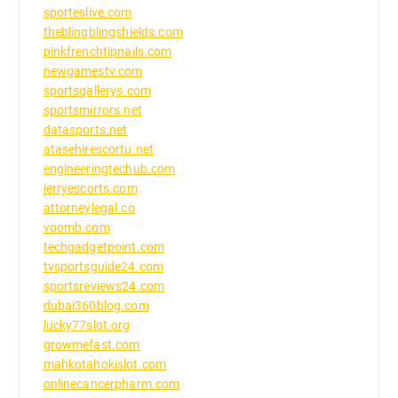
sporteslive.com
theblingblingshields.com
pinkfrenchtipnails.com
newgamestv.com
sportsgallerys.com
sportsmirrors.net
datasports.net
atasehirescortu.net
engineeringtechub.com
jerryescorts.com
attorneylegal.co
voomb.com
techgadgetpoint.com
tvsportsguide24.com
sportsreviews24.com
dubai360blog.com
lucky77slot.org
growmefast.com
mahkotahokislot.com
onlinecancerpharm.com