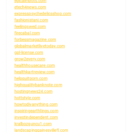
epicaimbots.com
etech4news.com
expresspsychedelicsshop.com
fashionistani.com
feelingswed.com
firecabal.com
forbessmagazine.com
globalmarketlivetoday.com
gpl-license.com
grow2every.com
healthhousecare.com
healthkartreview.com
helpquitporn.com
highqualitybanknote.com
hostingnews24.com
hottstyle.com
howtodiyanything.com
inspiringearthlings.com
investindependent.com
kralbozguncu1.com
landscapinggainesvillefl.com