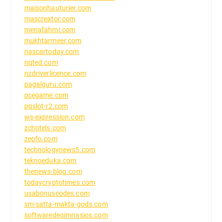
maisonhauturier.com
mascreator.com
menafahmi.com
mukhtarmeer.com
nascartoday.com
nqted.com
nzdriverlicence.com
pagalguru.com
pcegame.com
pgslot-r2.com
ws-expression.com
zchotels.com
zepfo.com
technologynews5.com
teknoeduka.com
thenews-blog.com
todaycryptotimes.com
usabonuscodes.com
sm-satta-makta-gods.com
softwaredegimnasios.com