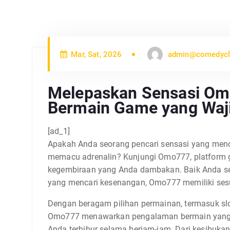
Mar, Sat, 2026
admin@comedyclu
Melepaskan Sensasi Om
Bermain Game yang Waj
[ad_1]
Apakah Anda seorang pencari sensasi yang men
memacu adrenalin? Kunjungi Omo777, platform 
kegembiraan yang Anda dambakan. Baik Anda s
yang mencari kesenangan, Omo777 memiliki ses
Dengan beragam pilihan permainan, termasuk slo
Omo777 menawarkan pengalaman bermain yang
Anda terhibur selama berjam-jam. Dari kesibuka