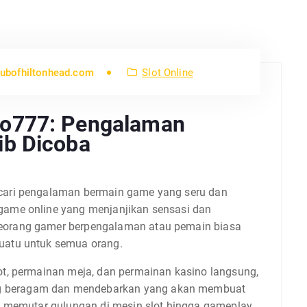
bofhiltonhead.com
Slot Online
o777: Pengalaman
ib Dicoba
cari pengalaman bermain game yang seru dan
game online yang menjanjikan sensasi dan
eorang gamer berpengalaman atau pemain biasa
uatu untuk semua orang.
t, permainan meja, dan permainan kasino langsung,
 beragam dan mendebarkan yang akan membuat
n memutar gulungan di mesin slot hingga gameplay