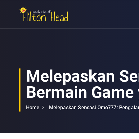
S
k
i
Temukan slot Mahjong Ways paling gacor hari ini dan raih peluang 
p
t
o
c
o
n
Melepaskan Se
t
e
Bermain Game 
n
t
Home
Melepaskan Sensasi Omo777: Pengala