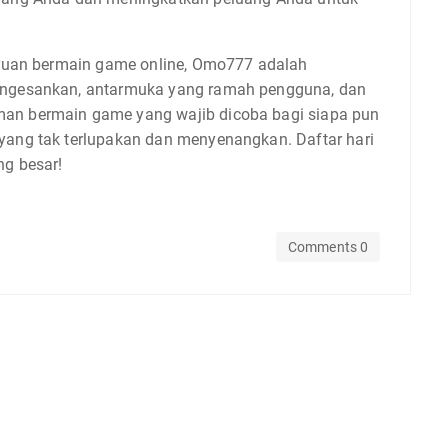
eruan bermain game online, Omo777 adalah
engesankan, antarmuka yang ramah pengguna, dan
an bermain game yang wajib dicoba bagi siapa pun
ang tak terlupakan dan menyenangkan. Daftar hari
ng besar!
Comments 0