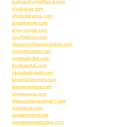
justicereformalliance.com
cryptoglax.com
ohiohobbyplus.com
bogothemes.com
ajino-mingei.com
yourfreehost.info
cheapnorthfacejacketsm.com
gurjoshhomes.com
tombradydiet.com
bonthaiclub.com
casusbelli-mod.com
bookplatesociety.com
lebnewsmedia.com
sonosonora.com
linkuusinternasional1.com
friendsroll.com
spiderclothing.net
wondergadgetsshop.com