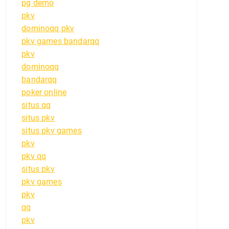
pg demo
pkv
dominoqq pkv
pkv games bandarqq
pkv
dominoqq
bandarqq
poker online
situs qq
situs pkv
situs pkv games
pkv
pkv qq
situs pkv
pkv games
pkv
qq
pkv