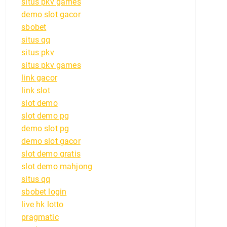
situs pkv games
demo slot gacor
sbobet
situs qq
situs pkv
situs pkv games
link gacor
link slot
slot demo
slot demo pg
demo slot pg
demo slot gacor
slot demo gratis
slot demo mahjong
situs qq
sbobet login
live hk lotto
pragmatic