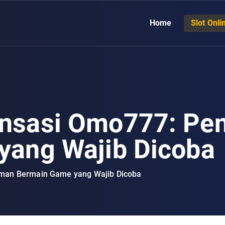
Home
Slot Onli
maxwin besar setiap hari. Cocok untuk Anda yang mencari kemenangan konsisten
nsasi Omo777: Pe
yang Wajib Dicoba
man Bermain Game yang Wajib Dicoba