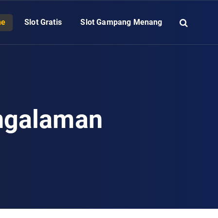
ne
Slot Gratis
Slot Gampang Menang
.
ngalaman