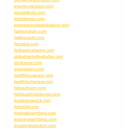
enjoytroyjackson.com
epicaimbots.com
etech4news.com
expresspsychedelicsshop.com
fashionistani.com
feelingswed.com
firecabal.com
forbessmagazine.com
globalmarketlivetoday.com
gpl-license.com
grow2every.com
healthhousecare.com
healthkartreview.com
helpquitporn.com
highqualitybanknote.com
hostingnews24.com
hottstyle.com
howtodiyanything.com
inspiringearthlings.com
investindependent.com