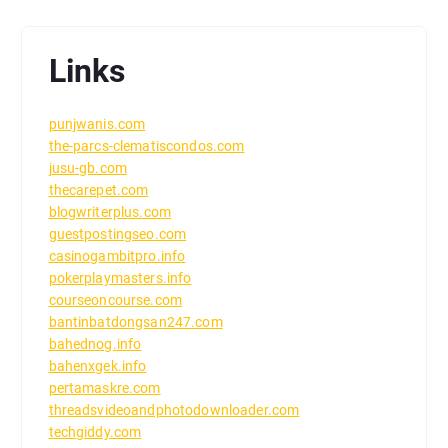
Links
punjwanis.com
the-parcs-clematiscondos.com
jusu-gb.com
thecarepet.com
blogwriterplus.com
guestpostingseo.com
casinogambitpro.info
pokerplaymasters.info
courseoncourse.com
bantinbatdongsan247.com
bahednog.info
bahenxgek.info
pertamaskre.com
threadsvideoandphotodownloader.com
techgiddy.com