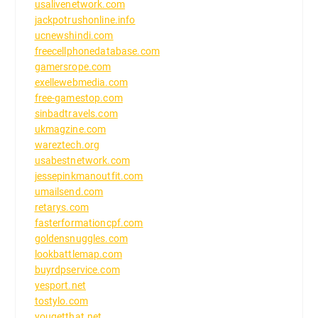
usalivenetwork.com
jackpotrushonline.info
ucnewshindi.com
freecellphonedatabase.com
gamersrope.com
exellewebmedia.com
free-gamestop.com
sinbadtravels.com
ukmagzine.com
wareztech.org
usabestnetwork.com
jessepinkmanoutfit.com
umailsend.com
retarys.com
fasterformationcpf.com
goldensnuggles.com
lookbattlemap.com
buyrdpservice.com
yesport.net
tostylo.com
yougetthat.net