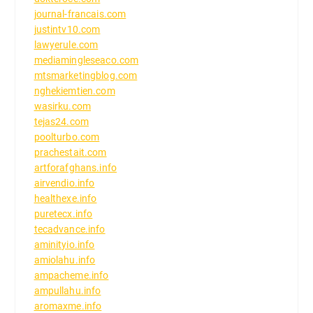
journal-francais.com
justintv10.com
lawyerule.com
mediamingleseaco.com
mtsmarketingblog.com
nghekiemtien.com
wasirku.com
tejas24.com
poolturbo.com
prachestait.com
artforafghans.info
airvendio.info
healthexe.info
puretecx.info
tecadvance.info
aminityio.info
amiolahu.info
ampacheme.info
ampullahu.info
aromaxme.info