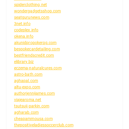
spiderclothing.net
wondergadgetsshop.com
seatgurunews.com
3net.info
codeplex.info
okena.info
akunidpropokerqq.com
bespokecardetailing.com
bestfriendscredit.com
elibrary.biz
eczema-naturalcures.com
astro-bath.com
aghapal.com
altu-expo.com
authorjennijames.com
viajearoma.net
tsutsuji-parkin.com
agharab.com
cheapammousa.com
thepositiveladiessoccerclub.com