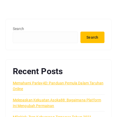
Search
Search
Recent Posts
Memahami Parlay4D: Panduan Pemula Dalam Taruhan
Online
Melepaskan Kekuatan Asoka88: Bagaimana Platform
Ini Mengubah Permainan