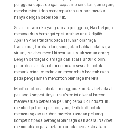
pengguna dapat dengan cepat menemukan game yang
mereka minati dan menempatkan taruhan mereka
hanya dengan beberapa klik.
Selain antarmuka yang ramah pengguna, Navibet juga
menawarkan berbagai opsi taruhan untuk dipilih.
Apakah Anda tertarik pada taruhan olahraga
tradisional, taruhan langsung, atau bahkan olahraga
virtual, Navibet memiliki sesuatu untuk semua orang.
Dengan berbagai olahraga dan acara untuk dipilih,
petaruh selalu dapat menemukan sesuatu untuk
menarik minat mereka dan menambah kegembiraan
pada pengalaman menonton olahraga mereka.
Manfaat utama lain dari menggunakan Navibet adalah
peluang kompetitifnya. Platform ini dikenal karena
menawarkan beberapa peluang terbaik di industri ini,
memberi petaruh peluang yang lebih baik untuk
memenangkan taruhan mereka. Dengan peluang
kompetitif pada berbagai olahraga dan acara, Navibet
memudahkan para petaruh untuk memaksimalkan