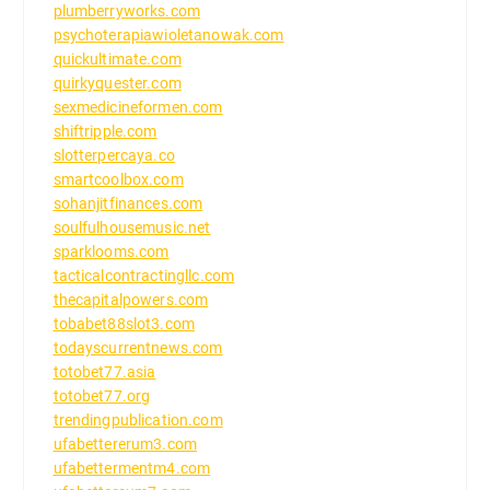
plumberryworks.com
psychoterapiawioletanowak.com
quickultimate.com
quirkyquester.com
sexmedicineformen.com
shiftripple.com
slotterpercaya.co
smartcoolbox.com
sohanjitfinances.com
soulfulhousemusic.net
sparklooms.com
tacticalcontractingllc.com
thecapitalpowers.com
tobabet88slot3.com
todayscurrentnews.com
totobet77.asia
totobet77.org
trendingpublication.com
ufabettererum3.com
ufabettermentm4.com