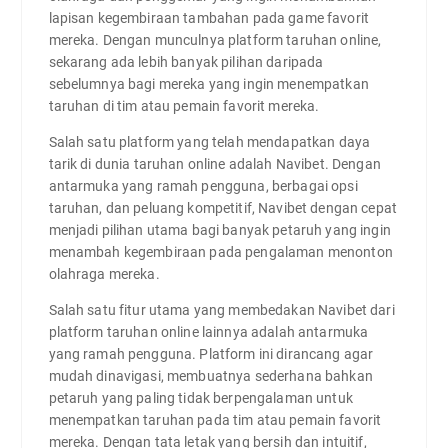
lapisan kegembiraan tambahan pada game favorit
mereka. Dengan munculnya platform taruhan online,
sekarang ada lebih banyak pilihan daripada
sebelumnya bagi mereka yang ingin menempatkan
taruhan di tim atau pemain favorit mereka.
Salah satu platform yang telah mendapatkan daya
tarik di dunia taruhan online adalah Navibet. Dengan
antarmuka yang ramah pengguna, berbagai opsi
taruhan, dan peluang kompetitif, Navibet dengan cepat
menjadi pilihan utama bagi banyak petaruh yang ingin
menambah kegembiraan pada pengalaman menonton
olahraga mereka.
Salah satu fitur utama yang membedakan Navibet dari
platform taruhan online lainnya adalah antarmuka
yang ramah pengguna. Platform ini dirancang agar
mudah dinavigasi, membuatnya sederhana bahkan
petaruh yang paling tidak berpengalaman untuk
menempatkan taruhan pada tim atau pemain favorit
mereka. Dengan tata letak yang bersih dan intuitif,