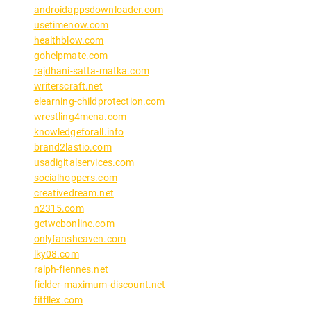
androidappsdownloader.com
usetimenow.com
healthblow.com
gohelpmate.com
rajdhani-satta-matka.com
writerscraft.net
elearning-childprotection.com
wrestling4mena.com
knowledgeforall.info
brand2lastio.com
usadigitalservices.com
socialhoppers.com
creativedream.net
n2315.com
getwebonline.com
onlyfansheaven.com
lky08.com
ralph-fiennes.net
fielder-maximum-discount.net
fitfllex.com