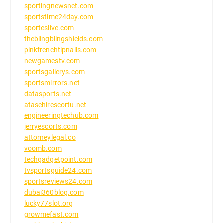
sportingnewsnet.com
sportstime24day.com
sporteslive.com
theblingblingshields.com
pinkfrenchtipnails.com
newgamestv.com
sportsgallerys.com
sportsmirrors.net
datasports.net
atasehirescortu.net
engineeringtechub.com
jerryescorts.com
attorneylegal.co
voomb.com
techgadgetpoint.com
tvsportsguide24.com
sportsreviews24.com
dubai360blog.com
lucky77slot.org
growmefast.com