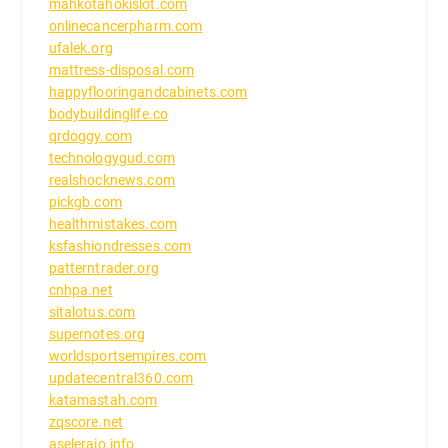
mahkotahokislot.com
onlinecancerpharm.com
ufalek.org
mattress-disposal.com
happyflooringandcabinets.com
bodybuildinglife.co
qrdoggy.com
technologygud.com
realshocknews.com
pickgb.com
healthmistakes.com
ksfashiondresses.com
patterntrader.org
cnhpa.net
sitalotus.com
supernotes.org
worldsportsempires.com
updatecentral360.com
katamastah.com
zqscore.net
aseleraio.info