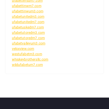
ufabettersum7.com
ufabettinwm7.com
ufabettinwum3.com
ufabetunitedm3.com
ufabetunitedm7.com
ufabetuskedm7.com
ufabetutoredm3.com
ufabetutoredm7.com
ufabetvalleyum3.com
veloxview.com
westufabetm3.com
whiskeybrothersllc.com
wildufabetum7.com