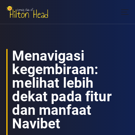
S
k
i
Temukan slot Mahjong Ways paling gacor hari ini dan raih peluang maxwin besar
p
setiap hari. Cocok untuk Anda yang mencari kemenangan konsisten.
t
o
c
o
Menavigasi
n
t
kegembiraan:
e
n
melihat lebih
t
dekat pada fitur
dan manfaat
Navibet