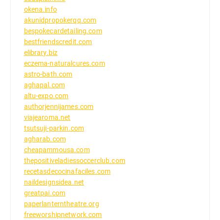
okena.info
akunidpropokerqq.com
bespokecardetailing.com
bestfriendscredit.com
elibrary.biz
eczema-naturalcures.com
astro-bath.com
aghapal.com
altu-expo.com
authorjennijames.com
viajearoma.net
tsutsuji-parkin.com
agharab.com
cheapammousa.com
thepositiveladiessoccerclub.com
recetasdecocinafaciles.com
naildesignsidea.net
greatpai.com
paperlanterntheatre.org
freeworshipnetwork.com