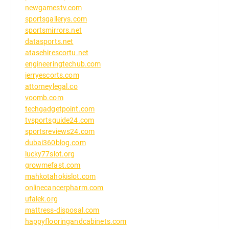
newgamestv.com
sportsgallerys.com
sportsmirrors.net
datasports.net
atasehirescortu.net
engineeringtechub.com
jerryescorts.com
attorneylegal.co
voomb.com
techgadgetpoint.com
tvsportsguide24.com
sportsreviews24.com
dubai360blog.com
lucky77slot.org
growmefast.com
mahkotahokislot.com
onlinecancerpharm.com
ufalek.org
mattress-disposal.com
happyflooringandcabinets.com