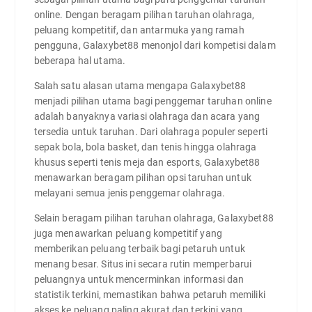
online. Dengan beragam pilihan taruhan olahraga,
peluang kompetitif, dan antarmuka yang ramah
pengguna, Galaxybet88 menonjol dari kompetisi dalam
beberapa hal utama.
Salah satu alasan utama mengapa Galaxybet88
menjadi pilihan utama bagi penggemar taruhan online
adalah banyaknya variasi olahraga dan acara yang
tersedia untuk taruhan. Dari olahraga populer seperti
sepak bola, bola basket, dan tenis hingga olahraga
khusus seperti tenis meja dan esports, Galaxybet88
menawarkan beragam pilihan opsi taruhan untuk
melayani semua jenis penggemar olahraga.
Selain beragam pilihan taruhan olahraga, Galaxybet88
juga menawarkan peluang kompetitif yang
memberikan peluang terbaik bagi petaruh untuk
menang besar. Situs ini secara rutin memperbarui
peluangnya untuk mencerminkan informasi dan
statistik terkini, memastikan bahwa petaruh memiliki
akses ke peluang paling akurat dan terkini yang