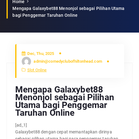
Home
Mengapa Galaxybet88 Menonjol sebagai Pilihan Utama
bagi Penggemar Taruhan Online
Dec, Thu, 2025
admin@comedyclubofhiltonhead.com
Slot Online
Mengapa Galaxybet88
Menonjol sebagai Pilihan
Utama bagi Penggemar
Taruhan Online
[ad_1]
Galaxybet88 dengan cepat memantapkan dirinya
sebagai pilihan utama bagi para penggemar taruhan