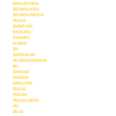
demo slot gacor
slot demo gratis
slot demo mahjong
situs qq
sbobet login
live hk lotto
pragmatic
pg demo
pkv
dominoqq pkv
pkv games bandarqq
pkv
dominoqq
bandarqq
poker online
situs qq
situs pkv
situs pkv games
pkv
pkv qq