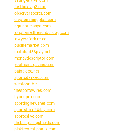
saung-artikel.com
fasthokivip2.com
observersports.com
cryptominingplus.com
aquinoticiaspe.com
longhairedfrenchbulldog.com
lawyersforhire.co
businemarket.com
matahari88play.net
moneydescriptor.com
youthsmagazine.com
painaidee.net
sportsdarkest.com
webtoon.biz
thesportswires.com
hyungpro.com
sportingnewsnet.com
sportstime24day.com
sporteslive.com
theblingblingshields.com
pinkfrenchtipnails.com