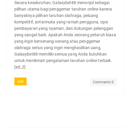
Secara keseluruhan, Galaxybet88 menonjol sebagai
pilihan utama bagi penggemar taruhan online karena
banyaknya pilihan taruhan olahraga, peluang
kompetitif, antarmuka yang ramah pengguna, opsi
pembayaran yang nyaman, dan dukungan pelanggan
yang sangat baik. Apakah Anda seorang petaruh biasa
yang ingin bersenang-senang atau penggemar
olahraga serius yang ingin menghasilkan uang,
Galaxybet88 memiliki semua yang Anda butuhkan
untuk menikmati pengalaman taruhan online terbaik.
[ad_2]
slot
Comments 0