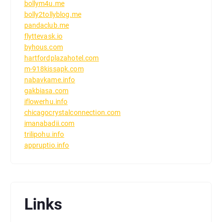
bollym4u.me
bolly2tollyblog.me
pandaclub.me
flyttevask.io
byhous.com
hartfordplazahotel.com
m-918kissapk.com
nabavkame.info
gakbiasa.com
iflowerhu.info
chicagocrystalconnection.com
imanabadii.com
trilipohu.info
appruptio.info
Links