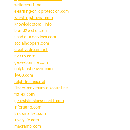
writerscraft.net
elearning-childprotection.com
wrestling4mena.com
knowledgeforall.info
brand2lastio.com
usadigitalservices.com
socialhoppers.com
creativedream.net
n2315.com
getwebonline.com
onlyfansheaven.com
lky08.com
ralph-fiennes.net
fielder-maximum-discount.net
fitfllex.com
genesisbusinesscredit.com
inforuang.com
kindsmarket.com
luvelylife.com
macramb.com