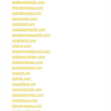
exellewebmedia.com
free-gamestop.com
sinbadtravels.com
ukmagzine.com
wareztech.org
usabestnetwork.com
jessepinkmanoutfit.com
umailsend.com
retarys.com
fasterformationcpf.com
goldensnuggles.com
lookbattlemap.com
buyrdpservice.com
yesport.net
tostylo.com
yougetthat.net
sportsnetclub.com
newbestcrypto.com
oxfordsave.com
iclassicgames.com