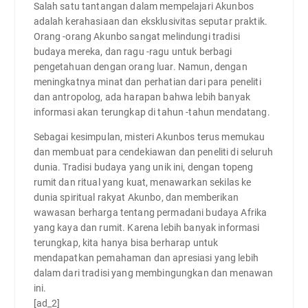
Salah satu tantangan dalam mempelajari Akunbos
adalah kerahasiaan dan eksklusivitas seputar praktik.
Orang -orang Akunbo sangat melindungi tradisi
budaya mereka, dan ragu -ragu untuk berbagi
pengetahuan dengan orang luar. Namun, dengan
meningkatnya minat dan perhatian dari para peneliti
dan antropolog, ada harapan bahwa lebih banyak
informasi akan terungkap di tahun -tahun mendatang.
Sebagai kesimpulan, misteri Akunbos terus memukau
dan membuat para cendekiawan dan peneliti di seluruh
dunia. Tradisi budaya yang unik ini, dengan topeng
rumit dan ritual yang kuat, menawarkan sekilas ke
dunia spiritual rakyat Akunbo, dan memberikan
wawasan berharga tentang permadani budaya Afrika
yang kaya dan rumit. Karena lebih banyak informasi
terungkap, kita hanya bisa berharap untuk
mendapatkan pemahaman dan apresiasi yang lebih
dalam dari tradisi yang membingungkan dan menawan
ini.
[ad_2]