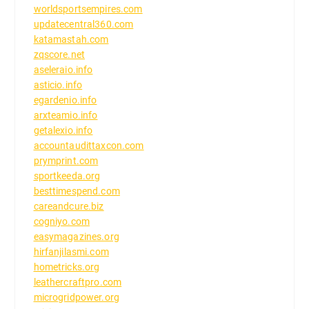
worldsportsempires.com
updatecentral360.com
katamastah.com
zqscore.net
aseleraio.info
asticio.info
egardenio.info
arxteamio.info
getalexio.info
accountaudittaxcon.com
prymprint.com
sportkeeda.org
besttimespend.com
careandcure.biz
cogniyo.com
easymagazines.org
hirfanjilasmi.com
hometricks.org
leathercraftpro.com
microgridpower.org