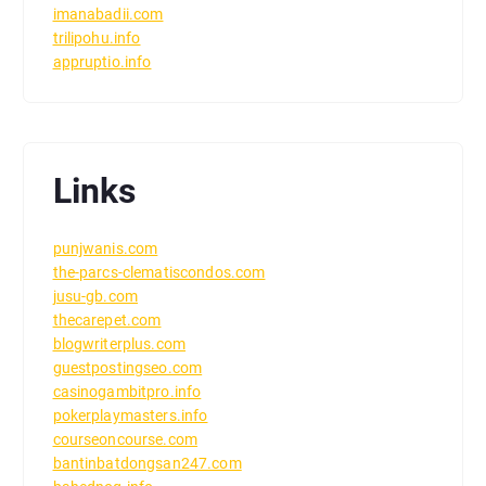
imanabadii.com
trilipohu.info
appruptio.info
Links
punjwanis.com
the-parcs-clematiscondos.com
jusu-gb.com
thecarepet.com
blogwriterplus.com
guestpostingseo.com
casinogambitpro.info
pokerplaymasters.info
courseoncourse.com
bantinbatdongsan247.com