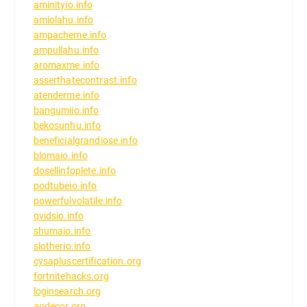
aminityio.info
amiolahu.info
ampacheme.info
ampullahu.info
aromaxme.info
asserthatecontrast.info
atenderme.info
bangumiio.info
bekosunhu.info
beneficialgrandiose.info
blomaio.info
dosellinfoplete.info
podtubeio.info
powerfulvolatile.info
qvidsio.info
shumaio.info
slotherio.info
cysapluscertification.org
fortnitehacks.org
loginsearch.org
aodecor.org