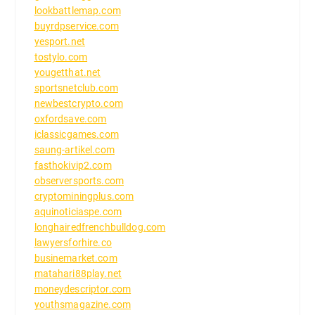
lookbattlemap.com
buyrdpservice.com
yesport.net
tostylo.com
yougetthat.net
sportsnetclub.com
newbestcrypto.com
oxfordsave.com
iclassicgames.com
saung-artikel.com
fasthokivip2.com
observersports.com
cryptominingplus.com
aquinoticiaspe.com
longhairedfrenchbulldog.com
lawyersforhire.co
businemarket.com
matahari88play.net
moneydescriptor.com
youthsmagazine.com