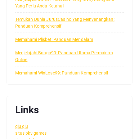
Yang Perlu Anda Ketahui
Temukan Dunia JurusCasino Yang Menyenangkan:
Panduan Komprehensif
Memahami Plisbet: Panduan Mendalam
Menjelajahi Bunga99: Panduan Utama Permainan
Online
Memahami WinLose99: Panduan Komprehensif
Links
qiu qiu
situs pkv games