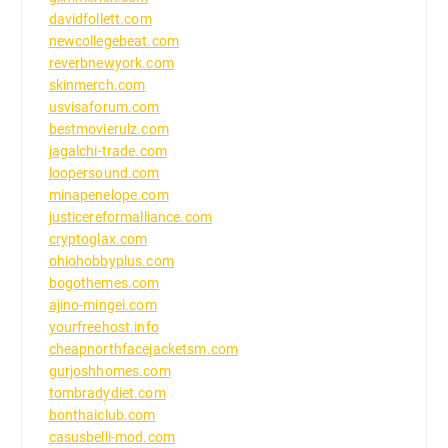
davidfollett.com
newcollegebeat.com
reverbnewyork.com
skinmerch.com
usvisaforum.com
bestmovierulz.com
jagalchi-trade.com
loopersound.com
minapenelope.com
justicereformalliance.com
cryptoglax.com
ohiohobbyplus.com
bogothemes.com
ajino-mingei.com
yourfreehost.info
cheapnorthfacejacketsm.com
gurjoshhomes.com
tombradydiet.com
bonthaiclub.com
casusbelli-mod.com