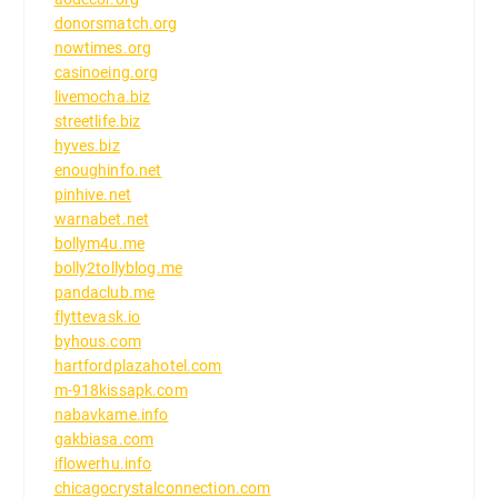
donorsmatch.org
nowtimes.org
casinoeing.org
livemocha.biz
streetlife.biz
hyves.biz
enoughinfo.net
pinhive.net
warnabet.net
bollym4u.me
bolly2tollyblog.me
pandaclub.me
flyttevask.io
byhous.com
hartfordplazahotel.com
m-918kissapk.com
nabavkame.info
gakbiasa.com
iflowerhu.info
chicagocrystalconnection.com