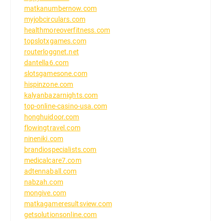
matkanumbernow.com
myjobcirculars.com
healthmoreoverfitness.com
topslotxgames.com
routerloggnet.net
dantella6.com
slotsgamesone.com
hispinzone.com
kalyanbazarnights.com
top-online-casino-usa.com
honghuidoor.com
flowingtravel.com
nineniki.com
brandiospecialists.com
medicalcare7.com
adtennaball.com
nabzah.com
mongive.com
matkagameresultsview.com
getsolutionsonline.com