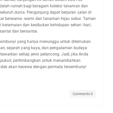
 adalah rumah bagi beragam koleksi tanaman dan
seluruh dunia. Pengunjung dapat berjalan -jalan di
r berwarna -warni dan tanaman hijau subur. Taman
keramaian dan kesibukan kehidupan sehari -hari,
antai dan bersantai.
rsembunyi yang hanya menunggu untuk ditemukan.
, sejarah yang kaya, dan pengalaman budaya
ditawarkan setiap jenis pelancong. Jadi, jika Anda
g dipukuli, pertimbangkan untuk menambahkan
tidak akan kecewa dengan permata tersembunyi
Comments 0