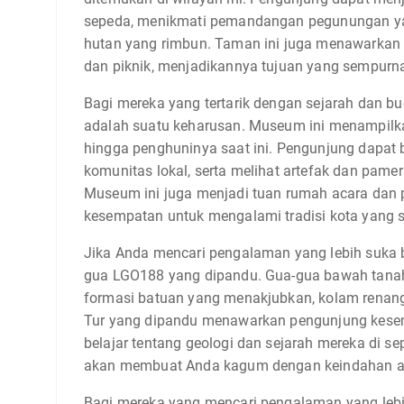
sepeda, menikmati pemandangan pegunungan yang 
hutan yang rimbun. Taman ini juga menawarkan
dan piknik, menjadikannya tujuan yang sempurna
Bagi mereka yang tertarik dengan sejarah dan 
adalah suatu keharusan. Museum ini menampilka
hingga penghuninya saat ini. Pengunjung dapat b
komunitas lokal, serta melihat artefak dan pam
Museum ini juga menjadi tuan rumah acara dan
kesempatan untuk mengalami tradisi kota yang 
Jika Anda mencari pengalaman yang lebih suka 
gua LGO188 yang dipandu. Gua-gua bawah tanah i
formasi batuan yang menakjubkan, kolam renang se
Tur yang dipandu menawarkan pengunjung kesem
belajar tentang geologi dan sejarah mereka di s
akan membuat Anda kagum dengan keindahan al
Bagi mereka yang mencari pengalaman yang lebi