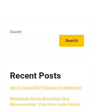
Search
Search
Recent Posts
Apa Itu Saung4D? Panduan Komprehensif
Menjelajahi Dunia Ahlicasino Yang
Menyenangkan: Yang Perlu Anda Ketahui