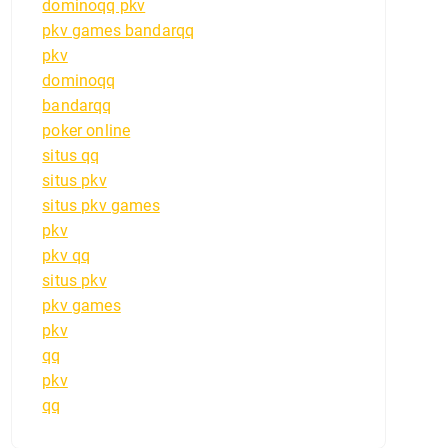
dominoqq pkv
pkv games bandarqq
pkv
dominoqq
bandarqq
poker online
situs qq
situs pkv
situs pkv games
pkv
pkv qq
situs pkv
pkv games
pkv
qq
pkv
qq