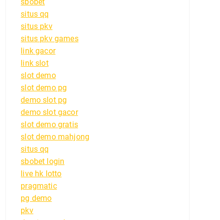
sbobet
situs qq
situs pkv
situs pkv games
link gacor
link slot
slot demo
slot demo pg
demo slot pg
demo slot gacor
slot demo gratis
slot demo mahjong
situs qq
sbobet login
live hk lotto
pragmatic
pg demo
pkv