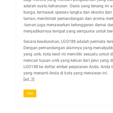
adalah suatu keharusan. Oasis yang tenang ini
bunga, termasuk spesies langka dan eksotis dari 
taman, menikmati pemandangan dan aroma meka
-taman juga menawarkan kelonggaran damai dari 
menjadikannya tempat yang sempurna untuk bers
Secara keseluruhan, LGO188 adalah permata te
Dengan pemandangan alamnya yang menakjubkan
yang unik, kota kecil ini memiliki sesuatu untuk 
mencari tujuan unik yang keluar dari jalur yan
LGO188 ke daftar ember perjalanan Anda. Anda 
yang menanti Anda di kota yang menawan ini.
[ad_2]
slot