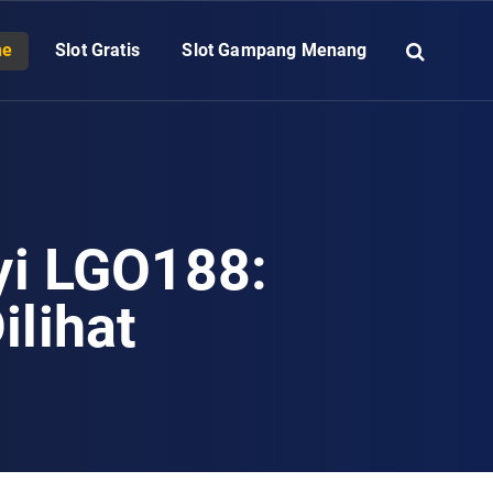
ne
Slot Gratis
Slot Gampang Menang
.
i LGO188:
ilihat