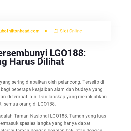
bofhiltonhead.com
Slot Online
ersembunyi LGO188:
g Harus Dilihat
ang sering diabaikan oleh pelancong. Terselip di
mah bagi beberapa keajaiban alam dan budaya yang
an di tempat lain. Dari lanskap yang menakjubkan
ati semua orang di LGO188.
88 adalah Taman Nasional LGO188. Taman yang luas
 termasuk spesies langka yang hanya dapat
jelajahi taman dengan berjalan kaki atau dengan