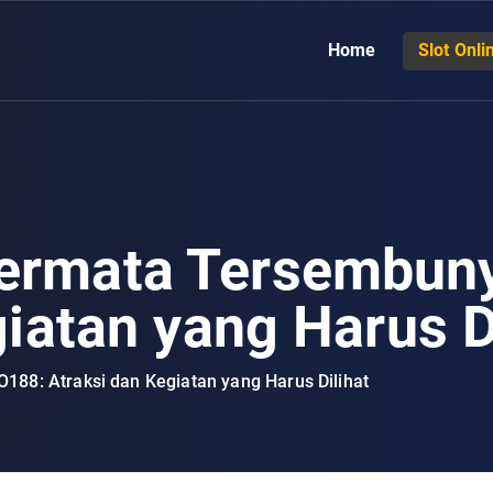
Home
Slot Onli
maxwin besar setiap hari. Cocok untuk Anda yang mencari kemenangan konsisten
rmata Tersembuny
iatan yang Harus D
8: Atraksi dan Kegiatan yang Harus Dilihat