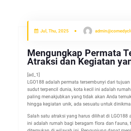
Jul, Thu, 2025
admin@comedyclu
Mengungkap Permata T
Atraksi dan Kegiatan yan
[ad_1]
LGO188 adalah permata tersembunyi dari tujuan y
sudut terpencil dunia, kota kecil ini adalah ru
paling menakjubkan yang tidak akan Anda temuk
hingga kegiatan unik, ada sesuatu untuk dinikm
Salah satu atraksi yang harus dilihat di LGO1
ini adalah rumah bagi beragam flora dan fauna,
ditemukan di wilayah ini. Pengunjung dapat men