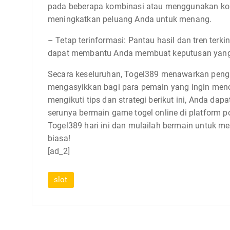
pada beberapa kombinasi atau menggunakan ko
meningkatkan peluang Anda untuk menang.
– Tetap terinformasi: Pantau hasil dan tren terk
dapat membantu Anda membuat keputusan yang t
Secara keseluruhan, Togel389 menawarkan pen
mengasyikkan bagi para pemain yang ingin men
mengikuti tips dan strategi berikut ini, Anda d
serunya bermain game togel online di platform 
Togel389 hari ini dan mulailah bermain untuk
biasa!
[ad_2]
slot