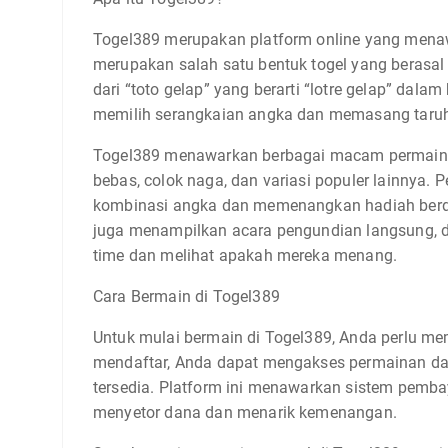
Togel389 merupakan platform online yang mena
merupakan salah satu bentuk togel yang berasal
dari “toto gelap” yang berarti “lotre gelap” dal
memilih serangkaian angka dan memasang taruhan 
Togel389 menawarkan berbagai macam permainan, 
bebas, colok naga, dan variasi populer lainnya
kombinasi angka dan memenangkan hadiah berdas
juga menampilkan acara pengundian langsung, di
time dan melihat apakah mereka menang.
Cara Bermain di Togel389
Untuk mulai bermain di Togel389, Anda perlu me
mendaftar, Anda dapat mengakses permainan d
tersedia. Platform ini menawarkan sistem pem
menyetor dana dan menarik kemenangan.