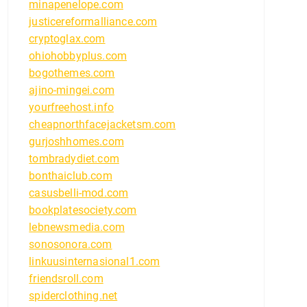
minapenelope.com
justicereformalliance.com
cryptoglax.com
ohiohobbyplus.com
bogothemes.com
ajino-mingei.com
yourfreehost.info
cheapnorthfacejacketsm.com
gurjoshhomes.com
tombradydiet.com
bonthaiclub.com
casusbelli-mod.com
bookplatesociety.com
lebnewsmedia.com
sonosonora.com
linkuusinternasional1.com
friendsroll.com
spiderclothing.net