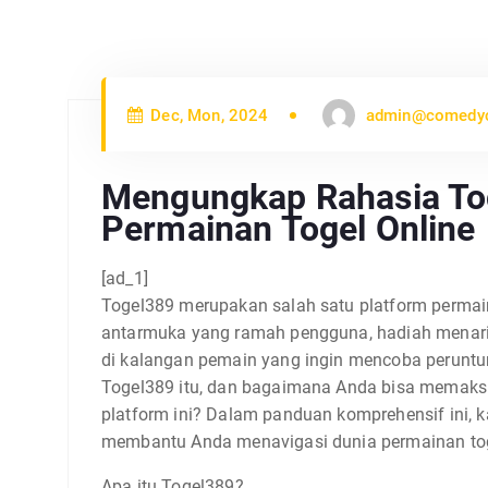
Dec, Mon, 2024
admin@comedyc
Mengungkap Rahasia To
Permainan Togel Online
[ad_1]
Togel389 merupakan salah satu platform permaina
antarmuka yang ramah pengguna, hadiah menarik,
di kalangan pemain yang ingin mencoba perunt
Togel389 itu, dan bagaimana Anda bisa memak
platform ini? Dalam panduan komprehensif ini,
membantu Anda menavigasi dunia permainan tog
Apa itu Togel389?