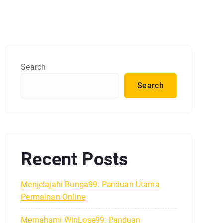
Search
Search
Recent Posts
Menjelajahi Bunga99: Panduan Utama
Permainan Online
Memahami WinLose99: Panduan