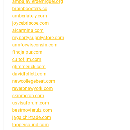
ampajavierdemiguel.org
brainboosters.co
amberlately.com
joycebriscoe.com
aicarmina.com
mypartysupplystore.com
annforwisconsin.com
findjaipur.com
cultofjim.com
glimmerick.com
davidfollett.com
newcollegebeat.com
reverbnewyork.com
skinmerch.com
usvisaforum.com
bestmovierulz.com
jagalchi-trade.com
loopersound.com