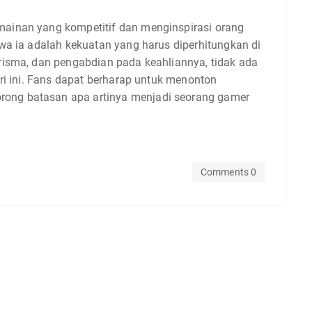
ainan yang kompetitif dan menginspirasi orang
wa ia adalah kekuatan yang harus diperhitungkan di
risma, dan pengabdian pada keahliannya, tidak ada
tri ini. Fans dapat berharap untuk menonton
ong batasan apa artinya menjadi seorang gamer
Comments 0