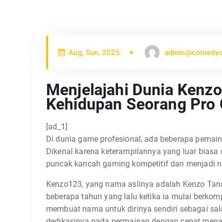
Aug, Sun, 2025
admin@comedycl
Menjelajahi Dunia Kenz
Kehidupan Seorang Pro
[ad_1]
Di dunia game profesional, ada beberapa pema
Dikenal karena keterampilannya yang luar biasa 
puncak kancah gaming kompetitif dan menjadi 
Kenzo123, yang nama aslinya adalah Kenzo Tana
beberapa tahun yang lalu ketika ia mulai berkom
membuat nama untuk dirinya sendiri sebagai sala
dedikasinya pada permainan dengan cepat menar