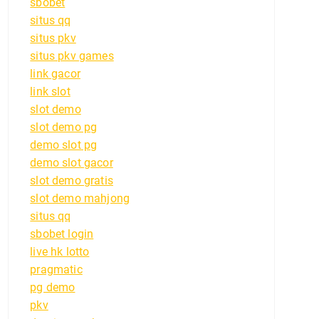
sbobet
situs qq
situs pkv
situs pkv games
link gacor
link slot
slot demo
slot demo pg
demo slot pg
demo slot gacor
slot demo gratis
slot demo mahjong
situs qq
sbobet login
live hk lotto
pragmatic
pg demo
pkv