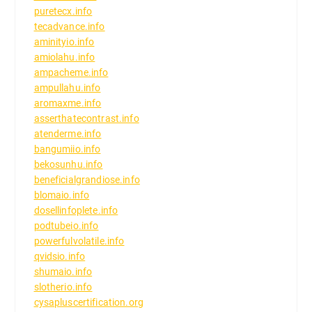
puretecx.info
tecadvance.info
aminityio.info
amiolahu.info
ampacheme.info
ampullahu.info
aromaxme.info
asserthatecontrast.info
atenderme.info
bangumiio.info
bekosunhu.info
beneficialgrandiose.info
blomaio.info
dosellinfoplete.info
podtubeio.info
powerfulvolatile.info
qvidsio.info
shumaio.info
slotherio.info
cysapluscertification.org