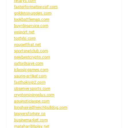
retarys.com
fasterformationcpf.com
goldensnuggles.com
lookbattlemap.com
buyrdpservice.com
yesport.net
tostylo.com
yougetthat.net
sportsnetclub.com
newbestcrypto.com
oxfordsave.com
iclassicgames.com
saung-artikel.com
fasthokivip2.com
observersports.com
cryptominingplus.com
aquinoticiaspe.com
longhairedfrenchbulldog.com
lawyersforhire.co
businemarket.com
matahari88play.net