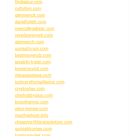
findjaipur.com
cultofjim.com
glimmerick.com
davidfollett.com
newcollegebeat.com
reverbnewyork.com
skinmerch.com
usvisaforum.com
bestmovierulz.com
jagalchi-trade.com
loopersound.com
minapenelope.com
justicereformalliance.com
cryptoglax.com
ohiohobbyplus.com
bogothemes.com
ajino-mingei.com
yourfreehost.info
cheapnorthfacejacketsm.com
gurjoshhomes.com
tombradydiet.com