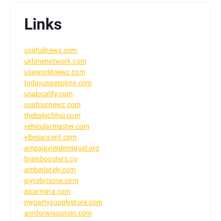
Links
usafullnewz.com
uktimenetwork.com
usaworldnewz.com
todayusaexplore.com
usalocality.com
usafournewz.com
thebalochhal.com
vehicularmaster.com
vibesaccent.com
ampajavierdemiguel.org
brainboosters.co
amberlately.com
joycebriscoe.com
aicarmina.com
mypartysupplystore.com
annforwisconsin.com