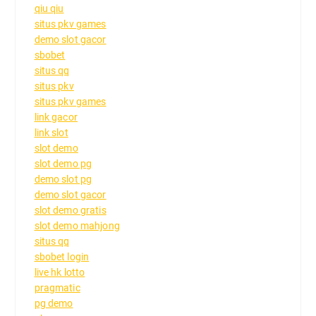
qiu qiu
situs pkv games
demo slot gacor
sbobet
situs qq
situs pkv
situs pkv games
link gacor
link slot
slot demo
slot demo pg
demo slot pg
demo slot gacor
slot demo gratis
slot demo mahjong
situs qq
sbobet login
live hk lotto
pragmatic
pg demo