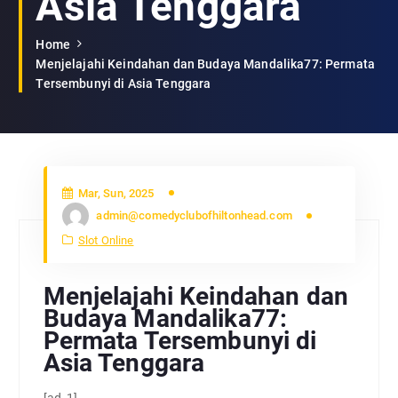
Asia Tenggara
Home
Menjelajahi Keindahan dan Budaya Mandalika77: Permata
Tersembunyi di Asia Tenggara
Mar, Sun, 2025
admin@comedyclubofhiltonhead.com
Slot Online
Menjelajahi Keindahan dan
Budaya Mandalika77:
Permata Tersembunyi di
Asia Tenggara
[ad_1]