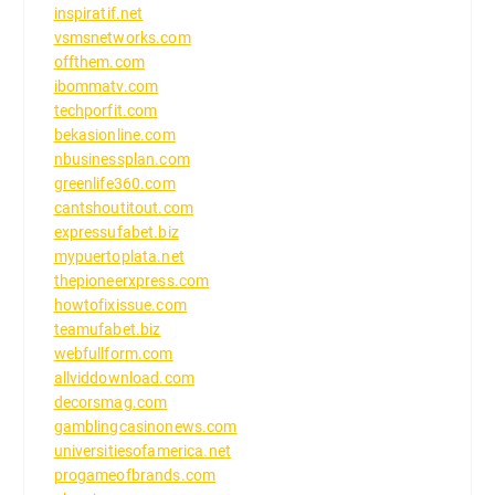
inspiratif.net
vsmsnetworks.com
offthem.com
ibommatv.com
techporfit.com
bekasionline.com
nbusinessplan.com
greenlife360.com
cantshoutitout.com
expressufabet.biz
mypuertoplata.net
thepioneerxpress.com
howtofixissue.com
teamufabet.biz
webfullform.com
allviddownload.com
decorsmag.com
gamblingcasinonews.com
universitiesofamerica.net
progameofbrands.com