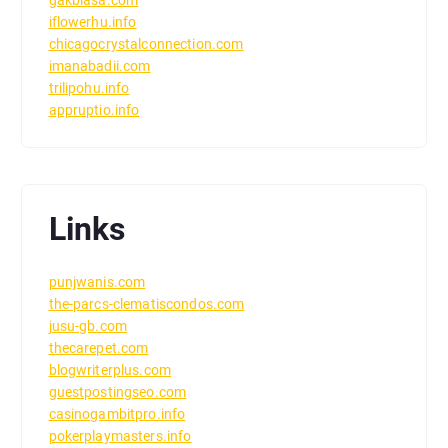
iflowerhu.info
chicagocrystalconnection.com
imanabadii.com
trilipohu.info
appruptio.info
Links
punjwanis.com
the-parcs-clematiscondos.com
jusu-gb.com
thecarepet.com
blogwriterplus.com
guestpostingseo.com
casinogambitpro.info
pokerplaymasters.info