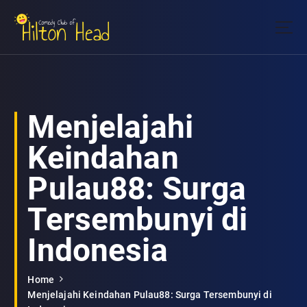
S
k
i
Temukan slot Mahjong Ways paling gacor hari ini dan raih peluang maxwin besar
p
setiap hari. Cocok untuk Anda yang mencari kemenangan konsisten.
t
o
c
o
Menjelajahi
n
t
Keindahan
e
n
Pulau88: Surga
t
Tersembunyi di
Indonesia
Home
Menjelajahi Keindahan Pulau88: Surga Tersembunyi di