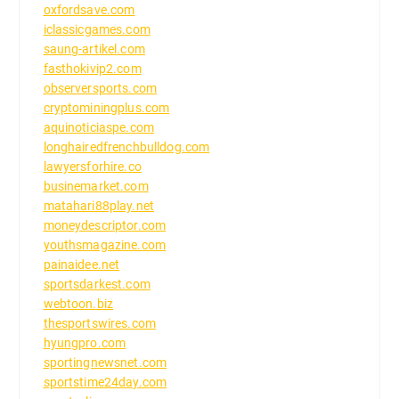
oxfordsave.com
iclassicgames.com
saung-artikel.com
fasthokivip2.com
observersports.com
cryptominingplus.com
aquinoticiaspe.com
longhairedfrenchbulldog.com
lawyersforhire.co
businemarket.com
matahari88play.net
moneydescriptor.com
youthsmagazine.com
painaidee.net
sportsdarkest.com
webtoon.biz
thesportswires.com
hyungpro.com
sportingnewsnet.com
sportstime24day.com