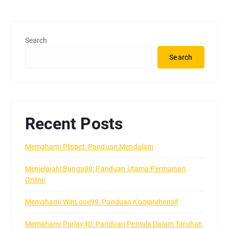
Search
Search
Recent Posts
Memahami Plisbet: Panduan Mendalam
Menjelajahi Bunga99: Panduan Utama Permainan
Online
Memahami WinLose99: Panduan Komprehensif
Memahami Parlay4D: Panduan Pemula Dalam Taruhan