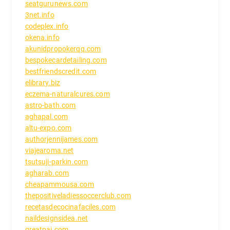
seatgurunews.com
3net.info
codeplex.info
okena.info
akunidpropokerqq.com
bespokecardetailing.com
bestfriendscredit.com
elibrary.biz
eczema-naturalcures.com
astro-bath.com
aghapal.com
altu-expo.com
authorjennijames.com
viajearoma.net
tsutsuji-parkin.com
agharab.com
cheapammousa.com
thepositiveladiessoccerclub.com
recetasdecocinafaciles.com
naildesignsidea.net
greatpai.com