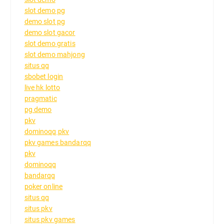
slot demo pg
demo slot pg
demo slot gacor
slot demo gratis
slot demo mahjong
situs qq
sbobet login
live hk lotto
pragmatic
pg demo
pkv
dominoqq pkv
pkv games bandarqq
pkv
dominoqq
bandarqq
poker online
situs qq
situs pkv
situs pkv games