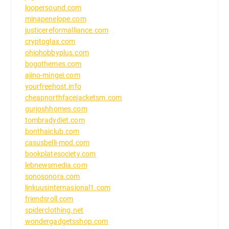
loopersound.com
minapenelope.com
justicereformalliance.com
cryptoglax.com
ohiohobbyplus.com
bogothemes.com
ajino-mingei.com
yourfreehost.info
cheapnorthfacejacketsm.com
gurjoshhomes.com
tombradydiet.com
bonthaiclub.com
casusbelli-mod.com
bookplatesociety.com
lebnewsmedia.com
sonosonora.com
linkuusinternasional1.com
friendsroll.com
spiderclothing.net
wondergadgetsshop.com