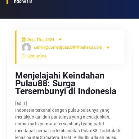
Indonesia
Dec, Thu, 2024
admin@comedyclubofhiltonhead.com
Slot Online
Menjelajahi Keindahan
Pulau88: Surga
Tersembunyi di Indonesia
[ad_1]
Indonesia terkenal dengan pulau-pulaunya yang
menakjubkan dan pantainya yang menakjubkan,
namun satu permata tersembunyi yang patut
mendapat perhatian lebih adalah Pulau88. Terletak di
lepas pantai Sumatera Barat, Pulau88 adalah pulau