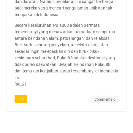
dari daratan. Namun, perjalanan ini sangat berharga
bagi mereka yang mencari pengalaman unik dan tak
terlupakan di Indonesia.
Secara keseluruhan, Pulau88 adalah permata
tersembunyi yang menawarkan perpaduan sempurna
antara keindahan alam, petualangan, dan relaksasi.
Baik Anda seorang penyelam, pencinta alam, atau
sekadar ingin melepaskan diri dari hiruk pikuk
kehidupan sehari-hari, Pulau88 adalah destinasi yang
tidak boleh dilewatkan. Jelajahi keindahan Pulau88
dan temukan keajaiban surga tersembunyi di Indonesia
ini.
[ad_2]
slot
Comments 0