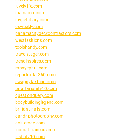
luvelylife.com
macramb.com
mypet-diary.com
oxweekly.com
panamacitydeckcontractors.com
westfashions.com
toolshandy.com
travelstager.com
trendinspires.com
rannyephul.com
reportradar360.com
swaggyfashion.com
taraftariumtv10.com
questionquery.com
bodybuildinglegend.com
brilliant-nails.com
dandr-photography.com
dokteroce.com
journal-francais.com
justintv10.com