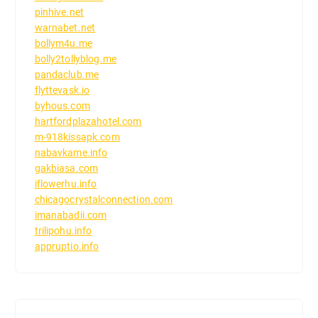
pinhive.net
warnabet.net
bollym4u.me
bolly2tollyblog.me
pandaclub.me
flyttevask.io
byhous.com
hartfordplazahotel.com
m-918kissapk.com
nabavkame.info
gakbiasa.com
iflowerhu.info
chicagocrystalconnection.com
imanabadii.com
trilipohu.info
appruptio.info