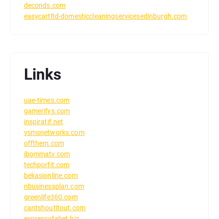
deconds.com
easycartltd-domesticcleaningservicesedinburgh.com
Links
uae-times.com
gamerifys.com
inspiratif.net
vsmsnetworks.com
offthem.com
ibommatv.com
techporfit.com
bekasionline.com
nbusinessplan.com
greenlife360.com
cantshoutitout.com
expressufabet.biz