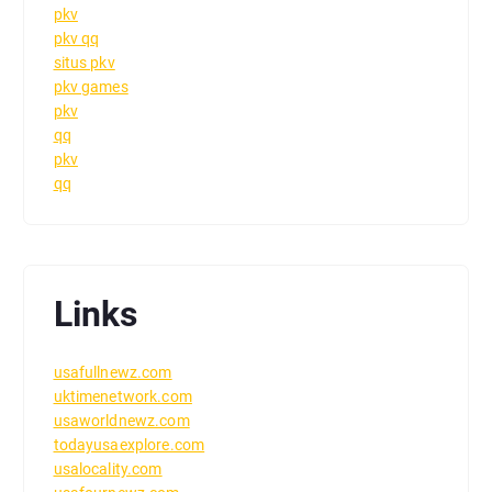
pkv
pkv qq
situs pkv
pkv games
pkv
qq
pkv
qq
Links
usafullnewz.com
uktimenetwork.com
usaworldnewz.com
todayusaexplore.com
usalocality.com