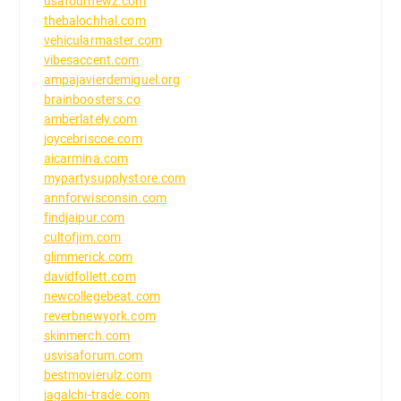
usafournewz.com
thebalochhal.com
vehicularmaster.com
vibesaccent.com
ampajavierdemiguel.org
brainboosters.co
amberlately.com
joycebriscoe.com
aicarmina.com
mypartysupplystore.com
annforwisconsin.com
findjaipur.com
cultofjim.com
glimmerick.com
davidfollett.com
newcollegebeat.com
reverbnewyork.com
skinmerch.com
usvisaforum.com
bestmovierulz.com
jagalchi-trade.com