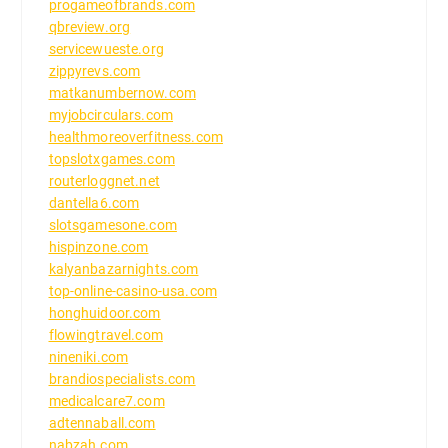
progameofbrands.com
qbreview.org
servicewueste.org
zippyrevs.com
matkanumbernow.com
myjobcirculars.com
healthmoreoverfitness.com
topslotxgames.com
routerloggnet.net
dantella6.com
slotsgamesone.com
hispinzone.com
kalyanbazarnights.com
top-online-casino-usa.com
honghuidoor.com
flowingtravel.com
nineniki.com
brandiospecialists.com
medicalcare7.com
adtennaball.com
nabzah.com