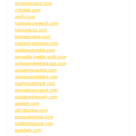
ws-expression.com
zchotels.com
zepfo.com
technologynews5.com
teknoeduka.com
thenews-blog.com
todaycryptotimes.com
usabonuscodes.com
sm-satta-makta-gods.com
softwaredegimnasios.com
soopermagazine.com
spacecoastdailys.com
readytrademark.com
renovationsrated.com
scoziarestaurant.com
seohart.com
set-cleaning.com
promodesignai.com
publicistspaper.com
quindaily.com