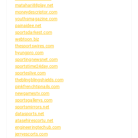
matahari88play.net
moneydescriptor.com
youthsmagazine.com
painaidee.net
sportsdarkest.com
webtoon.biz
thesportswires.com
hyungpro.com
sportingnewsnet.com
sportstime24day.com
sporteslive.com
theblingblingshields.com
pinkfrenchtipnails.com
newgamestv.com
sportsgallerys.com
sportsmirrors.net
datasports.net
atasehirescortu.net
engineeringtechub.com
jerryescorts.com