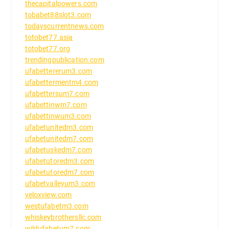
thecapitalpowers.com
tobabet88slot3.com
todayscurrentnews.com
totobet77.asia
totobet77.org
trendingpublication.com
ufabettererum3.com
ufabettermentm4.com
ufabettersum7.com
ufabettinwm7.com
ufabettinwum3.com
ufabetunitedm3.com
ufabetunitedm7.com
ufabetuskedm7.com
ufabetutoredm3.com
ufabetutoredm7.com
ufabetvalleyum3.com
veloxview.com
westufabetm3.com
whiskeybrothersllc.com
wildufabetum7.com