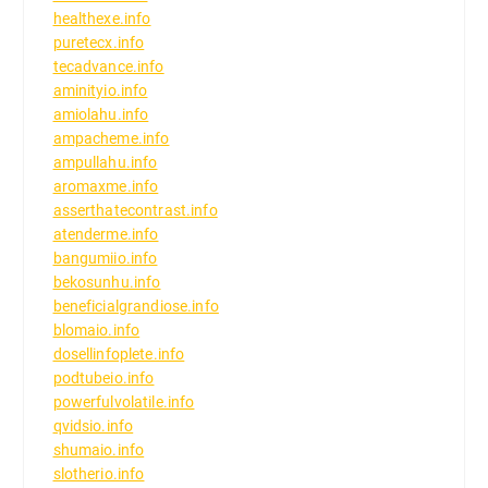
healthexe.info
puretecx.info
tecadvance.info
aminityio.info
amiolahu.info
ampacheme.info
ampullahu.info
aromaxme.info
asserthatecontrast.info
atenderme.info
bangumiio.info
bekosunhu.info
beneficialgrandiose.info
blomaio.info
dosellinfoplete.info
podtubeio.info
powerfulvolatile.info
qvidsio.info
shumaio.info
slotherio.info