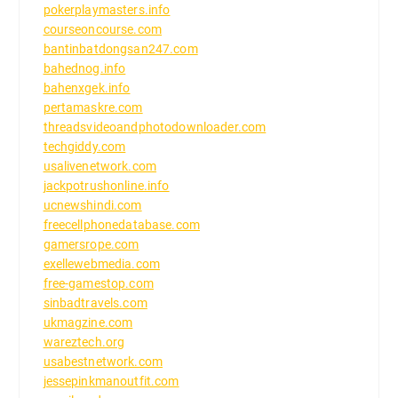
pokerplaymasters.info
courseoncourse.com
bantinbatdongsan247.com
bahednog.info
bahenxgek.info
pertamaskre.com
threadsvideoandphotodownloader.com
techgiddy.com
usalivenetwork.com
jackpotrushonline.info
ucnewshindi.com
freecellphonedatabase.com
gamersrope.com
exellewebmedia.com
free-gamestop.com
sinbadtravels.com
ukmagzine.com
wareztech.org
usabestnetwork.com
jessepinkmanoutfit.com