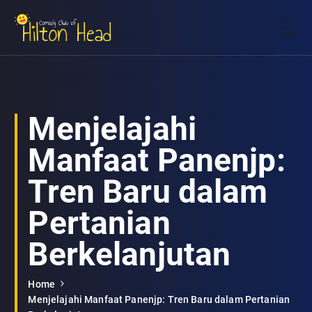
S
k
i
Temukan slot Mahjong Ways paling gacor hari ini dan raih peluang maxwin besar
p
setiap hari. Cocok untuk Anda yang mencari kemenangan konsisten.
t
o
c
o
Menjelajahi
n
t
Manfaat Panenjp:
e
n
Tren Baru dalam
t
Pertanian
Berkelanjutan
Home
Menjelajahi Manfaat Panenjp: Tren Baru dalam Pertanian