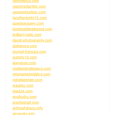
rannyephul.com
reportradar360.com
swaggyfashion.com
taraftariumtv10.com
questionquery.com
bodybuildinglegend.com
brilliant-nails.com
dandr-photography.com
dokteroce.com
journal-francais.com
justintv10.com
lawyerule.com
mediamingleseaco.com
mtsmarketingblog.com
nghekiemtien.com
wasirku.com
tejas24.com
poolturbo.com
prachestait.com
artforafghans.info
airvendio.info