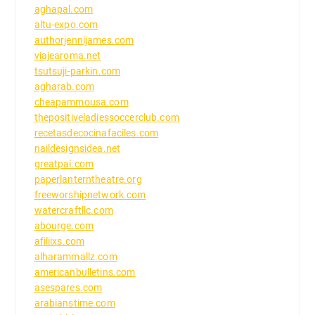
aghapal.com
altu-expo.com
authorjennijames.com
viajearoma.net
tsutsuji-parkin.com
agharab.com
cheapammousa.com
thepositiveladiessoccerclub.com
recetasdecocinafaciles.com
naildesignsidea.net
greatpai.com
paperlanterntheatre.org
freeworshipnetwork.com
watercraftllc.com
abourge.com
afiliixs.com
alharammallz.com
americanbulletins.com
asespares.com
arabianstime.com