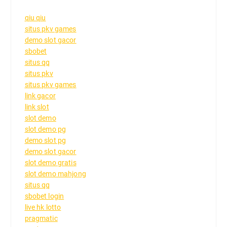
qiu qiu
situs pkv games
demo slot gacor
sbobet
situs qq
situs pkv
situs pkv games
link gacor
link slot
slot demo
slot demo pg
demo slot pg
demo slot gacor
slot demo gratis
slot demo mahjong
situs qq
sbobet login
live hk lotto
pragmatic