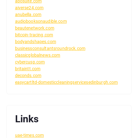
abosulte.com
aiverse24.com
anubella.com
audiobooksonaudible.com
beautenetwork.com
bitcoin-tracing.com
bodyandshapes.com
businessconsultantsroundrock.com
classicglobalnews.com
cybercusp.com
britaintt.com
deconds.com
easycartltd-domesticcleaningservicesedinburgh.com
Links
uae-times.com