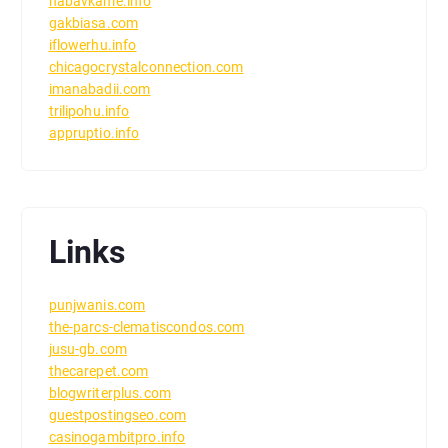
nabavkame.info
gakbiasa.com
iflowerhu.info
chicagocrystalconnection.com
imanabadii.com
trilipohu.info
appruptio.info
Links
punjwanis.com
the-parcs-clematiscondos.com
jusu-gb.com
thecarepet.com
blogwriterplus.com
guestpostingseo.com
casinogambitpro.info