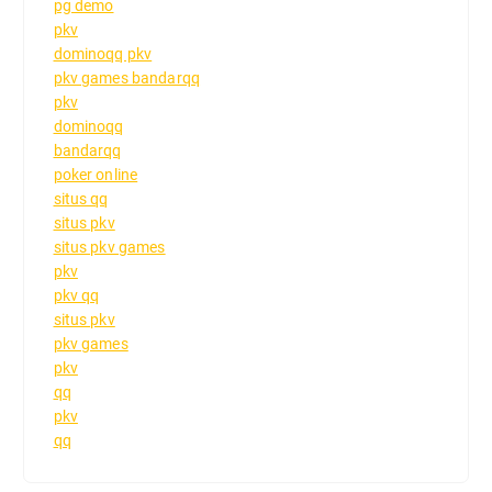
pg demo
pkv
dominoqq pkv
pkv games bandarqq
pkv
dominoqq
bandarqq
poker online
situs qq
situs pkv
situs pkv games
pkv
pkv qq
situs pkv
pkv games
pkv
qq
pkv
qq