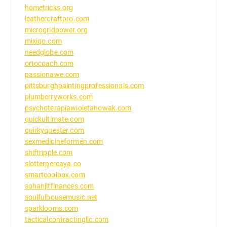
hometricks.org
leathercraftpro.com
microgridpower.org
mixiqo.com
needglobe.com
ortocoach.com
passionawe.com
pittsburghpaintingprofessionals.com
plumberryworks.com
psychoterapiawioletanowak.com
quickultimate.com
quirkyquester.com
sexmedicineformen.com
shiftripple.com
slotterpercaya.co
smartcoolbox.com
sohanjitfinances.com
soulfulhousemusic.net
sparklooms.com
tacticalcontractingllc.com