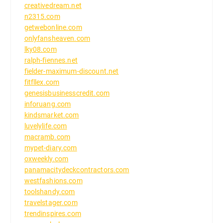
creativedream.net
n2315.com
getwebonline.com
onlyfansheaven.com
lky08.com
ralph-fiennes.net
fielder-maximum-discount.net
fitfllex.com
genesisbusinesscredit.com
inforuang.com
kindsmarket.com
luvelylife.com
macramb.com
mypet-diary.com
oxweekly.com
panamacitydeckcontractors.com
westfashions.com
toolshandy.com
travelstager.com
trendinspires.com