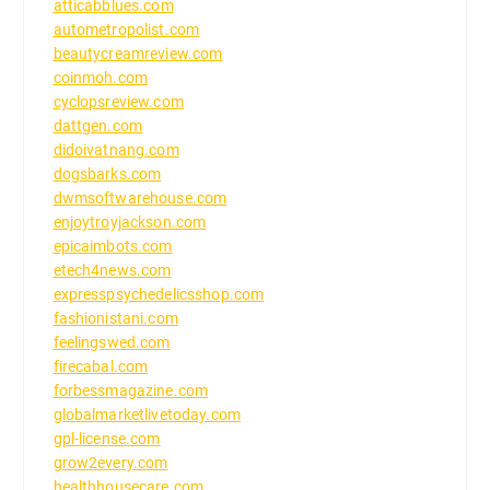
atticabblues.com
autometropolist.com
beautycreamreview.com
coinmoh.com
cyclopsreview.com
dattgen.com
didoivatnang.com
dogsbarks.com
dwmsoftwarehouse.com
enjoytroyjackson.com
epicaimbots.com
etech4news.com
expresspsychedelicsshop.com
fashionistani.com
feelingswed.com
firecabal.com
forbessmagazine.com
globalmarketlivetoday.com
gpl-license.com
grow2every.com
healthhousecare.com