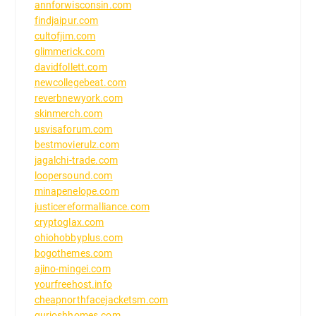
annforwisconsin.com
findjaipur.com
cultofjim.com
glimmerick.com
davidfollett.com
newcollegebeat.com
reverbnewyork.com
skinmerch.com
usvisaforum.com
bestmovierulz.com
jagalchi-trade.com
loopersound.com
minapenelope.com
justicereformalliance.com
cryptoglax.com
ohiohobbyplus.com
bogothemes.com
ajino-mingei.com
yourfreehost.info
cheapnorthfacejacketsm.com
gurjoshhomes.com