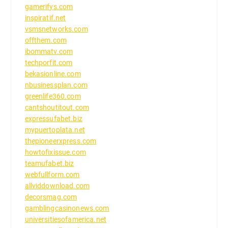
gamerifys.com
inspiratif.net
vsmsnetworks.com
offthem.com
ibommatv.com
techporfit.com
bekasionline.com
nbusinessplan.com
greenlife360.com
cantshoutitout.com
expressufabet.biz
mypuertoplata.net
thepioneerxpress.com
howtofixissue.com
teamufabet.biz
webfullform.com
allviddownload.com
decorsmag.com
gamblingcasinonews.com
universitiesofamerica.net