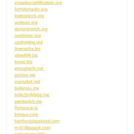
cysapluscertification.org
fortnitehacks.org
loginsearch.org
aodecor.org
donorsmatch.org
nowtimes.org
casinoeing.org
livemocha.biz
streetlife.biz
hyves.biz
enoughinfo.net
pinhive.net
warnabet.net
bollym4u.me
bolly2tollyblog.me
pandaclub.me
flyttevask.io
byhous.com
hartfordplazahotel.com
m-918kissapk.com