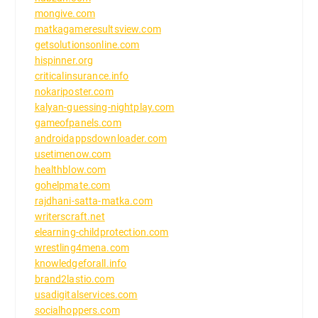
mongive.com
matkagameresultsview.com
getsolutionsonline.com
hispinner.org
criticalinsurance.info
nokariposter.com
kalyan-guessing-nightplay.com
gameofpanels.com
androidappsdownloader.com
usetimenow.com
healthblow.com
gohelpmate.com
rajdhani-satta-matka.com
writerscraft.net
elearning-childprotection.com
wrestling4mena.com
knowledgeforall.info
brand2lastio.com
usadigitalservices.com
socialhoppers.com