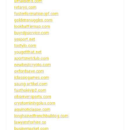
umailsend.com
retarys.com
fasterformationcpf.com
goldensnuggles.com
lookbattlemap.com
buyrdpservice.com
yesport.net
tostylo.com
yougetthat.net
sportsnetclub.com
newbestcrypto.com
oxfordsave.com
iclassicgames.com
saung-artikel.com
fasthokivip2.com
observersports.com
cryptominingplus.com
aquinoticiaspe.com
longhairedfrenchbulldog.com
lawyersforhire.co
businemarket.com