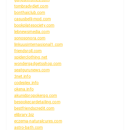
tombradydiet.com
bonthaiclub.com
casusbelli-mod.com
bookplatesociety.com
lebnewsmedia.com
sonosonora.com
linkuusinternasional1.com
friendsroll.com
spiderclothing.net
wondergadgetsshop.com
seatgurunews.com
3net.info
codeplex.info
okena.info
akunidpropokerqq.com
bespokecardetailing.com
bestfriendscredit.com
elibrary.biz
eczema-naturalcures.com
astro-bath.com