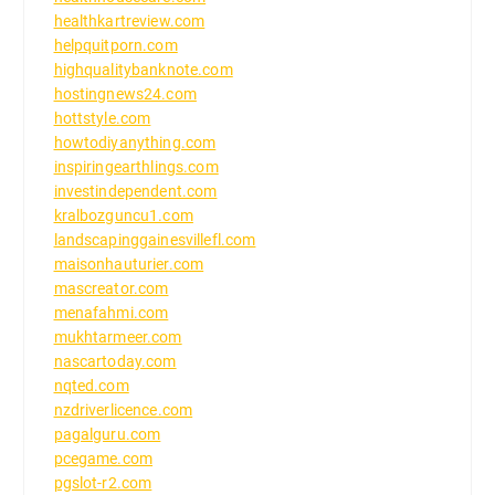
healthkartreview.com
helpquitporn.com
highqualitybanknote.com
hostingnews24.com
hottstyle.com
howtodiyanything.com
inspiringearthlings.com
investindependent.com
kralbozguncu1.com
landscapinggainesvillefl.com
maisonhauturier.com
mascreator.com
menafahmi.com
mukhtarmeer.com
nascartoday.com
nqted.com
nzdriverlicence.com
pagalguru.com
pcegame.com
pgslot-r2.com