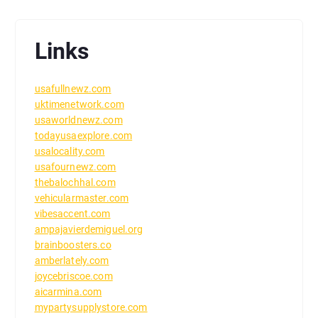
Links
usafullnewz.com
uktimenetwork.com
usaworldnewz.com
todayusaexplore.com
usalocality.com
usafournewz.com
thebalochhal.com
vehicularmaster.com
vibesaccent.com
ampajavierdemiguel.org
brainboosters.co
amberlately.com
joycebriscoe.com
aicarmina.com
mypartysupplystore.com