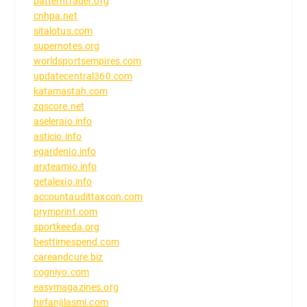
patterntrader.org
cnhpa.net
sitalotus.com
supernotes.org
worldsportsempires.com
updatecentral360.com
katamastah.com
zqscore.net
aseleraio.info
asticio.info
egardenio.info
arxteamio.info
getalexio.info
accountaudittaxcon.com
prymprint.com
sportkeeda.org
besttimespend.com
careandcure.biz
cogniyo.com
easymagazines.org
hirfanjilasmi.com