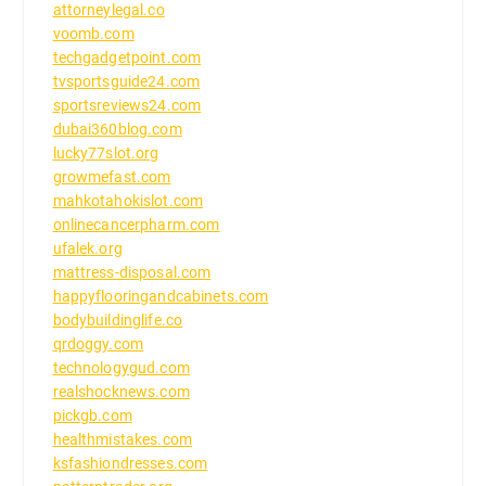
attorneylegal.co
voomb.com
techgadgetpoint.com
tvsportsguide24.com
sportsreviews24.com
dubai360blog.com
lucky77slot.org
growmefast.com
mahkotahokislot.com
onlinecancerpharm.com
ufalek.org
mattress-disposal.com
happyflooringandcabinets.com
bodybuildinglife.co
qrdoggy.com
technologygud.com
realshocknews.com
pickgb.com
healthmistakes.com
ksfashiondresses.com