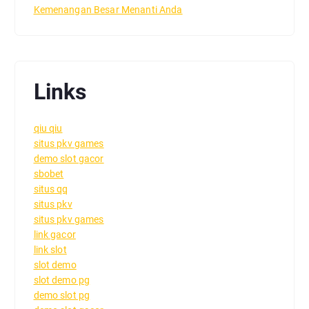
Kemenangan Besar Menanti Anda
Links
qiu qiu
situs pkv games
demo slot gacor
sbobet
situs qq
situs pkv
situs pkv games
link gacor
link slot
slot demo
slot demo pg
demo slot pg