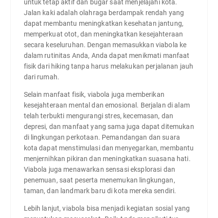
untuk tetap aktif dan bugar saat menjelajahi kota.
Jalan kaki adalah olahraga berdampak rendah yang
dapat membantu meningkatkan kesehatan jantung,
memperkuat otot, dan meningkatkan kesejahteraan
secara keseluruhan. Dengan memasukkan viabola ke
dalam rutinitas Anda, Anda dapat menikmati manfaat
fisik dari hiking tanpa harus melakukan perjalanan jauh
dari rumah.
Selain manfaat fisik, viabola juga memberikan
kesejahteraan mental dan emosional. Berjalan di alam
telah terbukti mengurangi stres, kecemasan, dan
depresi, dan manfaat yang sama juga dapat ditemukan
di lingkungan perkotaan. Pemandangan dan suara
kota dapat menstimulasi dan menyegarkan, membantu
menjernihkan pikiran dan meningkatkan suasana hati.
Viabola juga menawarkan sensasi eksplorasi dan
penemuan, saat peserta menemukan lingkungan,
taman, dan landmark baru di kota mereka sendiri.
Lebih lanjut, viabola bisa menjadi kegiatan sosial yang