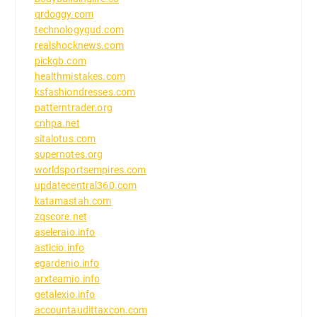
qrdoggy.com
technologygud.com
realshocknews.com
pickgb.com
healthmistakes.com
ksfashiondresses.com
patterntrader.org
cnhpa.net
sitalotus.com
supernotes.org
worldsportsempires.com
updatecentral360.com
katamastah.com
zqscore.net
aseleraio.info
asticio.info
egardenio.info
arxteamio.info
getalexio.info
accountaudittaxcon.com