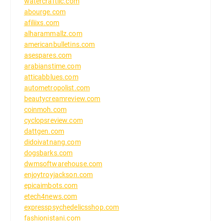
watercraftllc.com
abourge.com
afiliixs.com
alharammallz.com
americanbulletins.com
asespares.com
arabianstime.com
atticabblues.com
autometropolist.com
beautycreamreview.com
coinmoh.com
cyclopsreview.com
dattgen.com
didoivatnang.com
dogsbarks.com
dwmsoftwarehouse.com
enjoytroyjackson.com
epicaimbots.com
etech4news.com
expresspsychedelicsshop.com
fashionistani.com