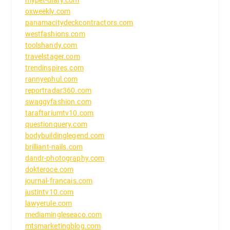
oxweekly.com
panamacitydeckcontractors.com
westfashions.com
toolshandy.com
travelstager.com
trendinspires.com
rannyephul.com
reportradar360.com
swaggyfashion.com
taraftariumtv10.com
questionquery.com
bodybuildinglegend.com
brilliant-nails.com
dandr-photography.com
dokteroce.com
journal-francais.com
justintv10.com
lawyerule.com
mediamingleseaco.com
mtsmarketingblog.com