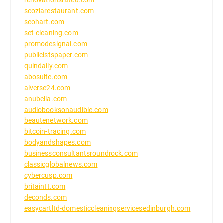
scoziarestaurant.com
seohart.com
set-cleaning.com
promodesignai.com
publicistspaper.com
quindaily.com
abosulte.com
aiverse24.com
anubella.com
audiobooksonaudible.com
beautenetwork.com
bitcoin-tracing.com
bodyandshapes.com
businessconsultantsroundrock.com
classicglobalnews.com
cybercusp.com
britaintt.com
deconds.com
easycartltd-domesticcleaningservicesedinburgh.com