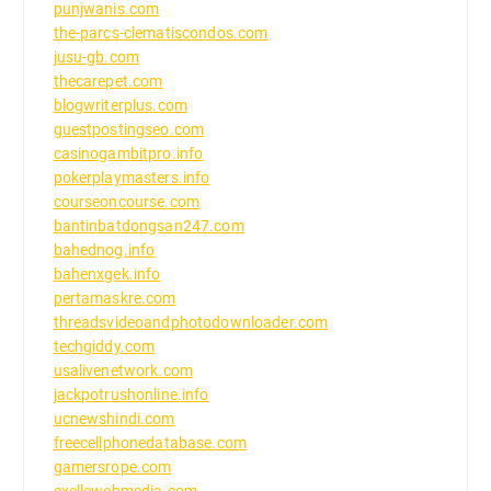
punjwanis.com
the-parcs-clematiscondos.com
jusu-gb.com
thecarepet.com
blogwriterplus.com
guestpostingseo.com
casinogambitpro.info
pokerplaymasters.info
courseoncourse.com
bantinbatdongsan247.com
bahednog.info
bahenxgek.info
pertamaskre.com
threadsvideoandphotodownloader.com
techgiddy.com
usalivenetwork.com
jackpotrushonline.info
ucnewshindi.com
freecellphonedatabase.com
gamersrope.com
exellewebmedia.com