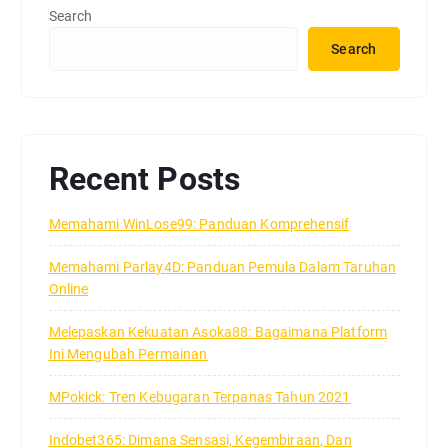
Search
Search
Recent Posts
Memahami WinLose99: Panduan Komprehensif
Memahami Parlay4D: Panduan Pemula Dalam Taruhan
Online
Melepaskan Kekuatan Asoka88: Bagaimana Platform
Ini Mengubah Permainan
MPokick: Tren Kebugaran Terpanas Tahun 2021
Indobet365: Dimana Sensasi, Kegembiraan, Dan