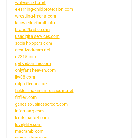
writerscraft.net
elearning-childprotection.com
wrestling4mena.com
knowledgeforall.info
brand2lastio.com
usadigitalservices.com
socialhoppers.com
creativedream.net
n2315.com
getwebonline.com
onlyfansheaven.com
lky08.com
ralph-fiennes.net
fielder-maximum-discount.net
fitfllex.com
genesisbusinesscredit.com
inforuang.com
kindsmarket.com
luvelylife.com
macramb.com
mypet-diary.com