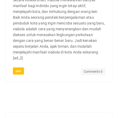
Secara keseluruhan, viabola menawarkan banyak
manfaat bagi individu yang ingin tetap aktif,
menjelajahi kota, dan terhubung dengan orang lain.
Baik Anda seorang pendaki berpengalaman atau
penduduk kota yang ingin mencoba sesuatu yang baru,
viabola adalah cara yang menyenangkan dan mudah
diakses untuk merasakan lingkungan perkotaan
dengan cara yang benar-benar baru. Jadi kenakan
sepatu berjalan Anda, ajak teman, dan mulailah
menjelajahi manfaat viabola di kota Anda sekarang.
[ad_2]
slot
Comments 0