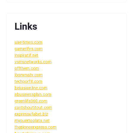
Links
uae-times.com
gamerifys.com
inspiratif.net
vsmsnetworks.com
offthem.com
ibommatv.com
techporfit.com
bekasionline.com
nbusinessplan.com
greenlife360.com
cantshoutitout.com
expressufabet.biz
mypuertoplata.net
thepioneerxpress.com