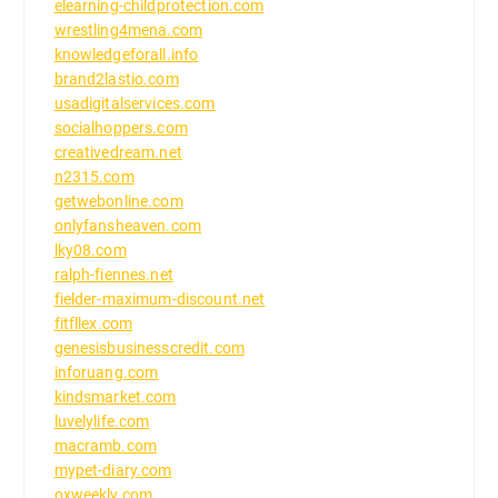
elearning-childprotection.com
wrestling4mena.com
knowledgeforall.info
brand2lastio.com
usadigitalservices.com
socialhoppers.com
creativedream.net
n2315.com
getwebonline.com
onlyfansheaven.com
lky08.com
ralph-fiennes.net
fielder-maximum-discount.net
fitfllex.com
genesisbusinesscredit.com
inforuang.com
kindsmarket.com
luvelylife.com
macramb.com
mypet-diary.com
oxweekly.com