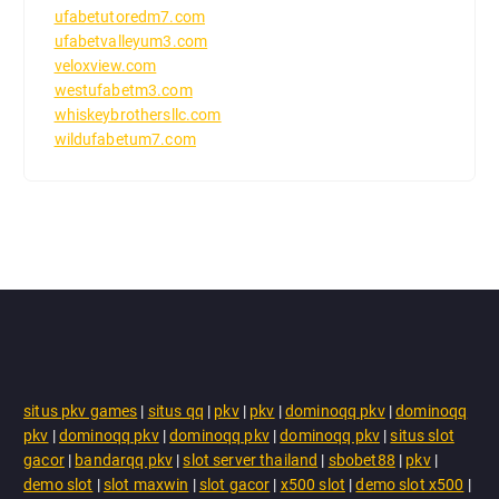
ufabetutoredm7.com
ufabetvalleyum3.com
veloxview.com
westufabetm3.com
whiskeybrothersllc.com
wildufabetum7.com
situs pkv games
|
situs qq
|
pkv
|
pkv
|
dominoqq pkv
|
dominoqq
pkv
|
dominoqq pkv
|
dominoqq pkv
|
dominoqq pkv
|
situs slot
gacor
|
bandarqq pkv
|
slot server thailand
|
sbobet88
|
pkv
|
demo slot
|
slot maxwin
|
slot gacor
|
x500 slot
|
demo slot x500
|