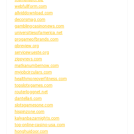
webfullform.com
allviddownload.com
decorsmag.com
gamblingcasinonews.com
universitiesofamerica.net
progameofbrands.com
qbreview.org
servicewueste.org
zippyrevs.com
matkanumbernow.com
myjobcirculars.com
healthmoreoverfitness.com
topslotxgames.com
routerloggnet.net
dantella6.com
slotsgamesone.com
hispinzone.com
kalyanbazarnights.com
top-online-casino-usa.com
honghuidoor.com