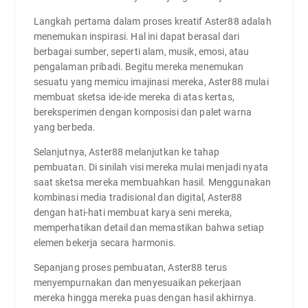
Langkah pertama dalam proses kreatif Aster88 adalah
menemukan inspirasi. Hal ini dapat berasal dari
berbagai sumber, seperti alam, musik, emosi, atau
pengalaman pribadi. Begitu mereka menemukan
sesuatu yang memicu imajinasi mereka, Aster88 mulai
membuat sketsa ide-ide mereka di atas kertas,
bereksperimen dengan komposisi dan palet warna
yang berbeda.
Selanjutnya, Aster88 melanjutkan ke tahap
pembuatan. Di sinilah visi mereka mulai menjadi nyata
saat sketsa mereka membuahkan hasil. Menggunakan
kombinasi media tradisional dan digital, Aster88
dengan hati-hati membuat karya seni mereka,
memperhatikan detail dan memastikan bahwa setiap
elemen bekerja secara harmonis.
Sepanjang proses pembuatan, Aster88 terus
menyempurnakan dan menyesuaikan pekerjaan
mereka hingga mereka puas dengan hasil akhirnya.