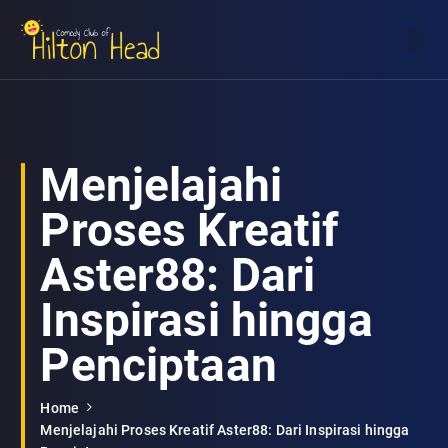
S
k
i
Temukan slot Mahjong Ways paling gacor hari ini dan raih peluang maxwin besar
p
setiap hari. Cocok untuk Anda yang mencari kemenangan konsisten.
t
o
c
o
Menjelajahi
n
t
Proses Kreatif
e
n
Aster88: Dari
t
Inspirasi hingga
Penciptaan
Home
Menjelajahi Proses Kreatif Aster88: Dari Inspirasi hingga