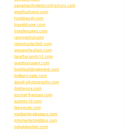
panamacitydeckcontractors.com
westfashions.com
toolshandy.com
travelstager.com
trendinspires.com
rannyephul.com
reportradar360.com
swaggyfashion.com
taraftariumtv10.com
questionquery.com
bodybuildinglegend.com
brilliant-nails.com
dandr-photography.com
dokteroce.com
journal-francais.com
justintv10.com
lawyerule.com
mediamingleseaco.com
mtsmarketingblog.com
nghekiemtien.com