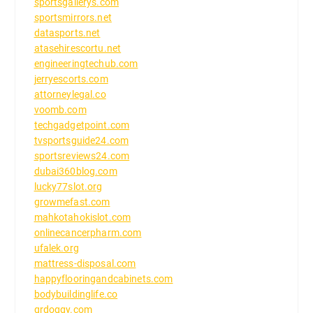
sportsgallerys.com
sportsmirrors.net
datasports.net
atasehirescortu.net
engineeringtechub.com
jerryescorts.com
attorneylegal.co
voomb.com
techgadgetpoint.com
tvsportsguide24.com
sportsreviews24.com
dubai360blog.com
lucky77slot.org
growmefast.com
mahkotahokislot.com
onlinecancerpharm.com
ufalek.org
mattress-disposal.com
happyflooringandcabinets.com
bodybuildinglife.co
qrdoggy.com