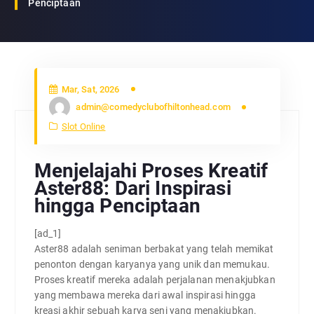
Penciptaan
Mar, Sat, 2026
admin@comedyclubofhiltonhead.com
Slot Online
Menjelajahi Proses Kreatif
Aster88: Dari Inspirasi
hingga Penciptaan
[ad_1]
Aster88 adalah seniman berbakat yang telah memikat
penonton dengan karyanya yang unik dan memukau.
Proses kreatif mereka adalah perjalanan menakjubkan
yang membawa mereka dari awal inspirasi hingga
kreasi akhir sebuah karya seni yang menakjubkan.