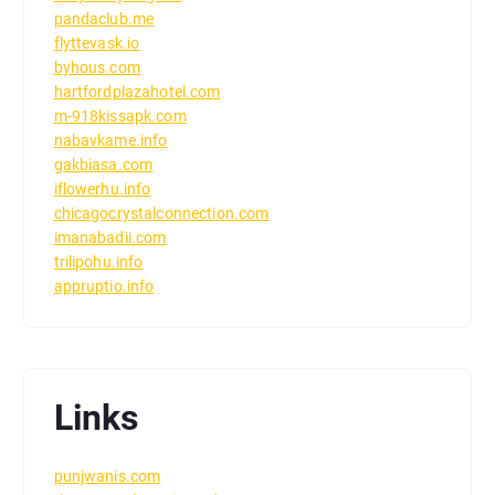
pandaclub.me
flyttevask.io
byhous.com
hartfordplazahotel.com
m-918kissapk.com
nabavkame.info
gakbiasa.com
iflowerhu.info
chicagocrystalconnection.com
imanabadii.com
trilipohu.info
appruptio.info
Links
punjwanis.com