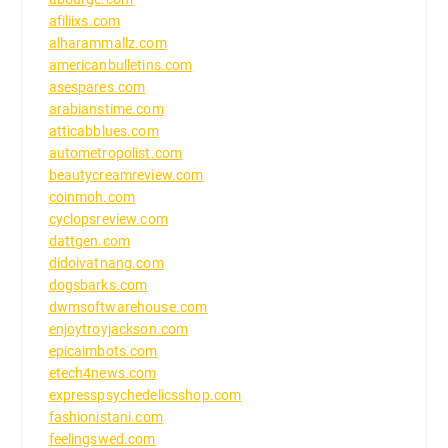
afiliixs.com
alharammallz.com
americanbulletins.com
asespares.com
arabianstime.com
atticabblues.com
autometropolist.com
beautycreamreview.com
coinmoh.com
cyclopsreview.com
dattgen.com
didoivatnang.com
dogsbarks.com
dwmsoftwarehouse.com
enjoytroyjackson.com
epicaimbots.com
etech4news.com
expresspsychedelicsshop.com
fashionistani.com
feelingswed.com