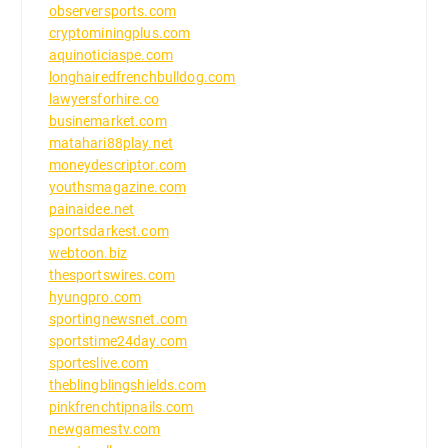
observersports.com
cryptominingplus.com
aquinoticiaspe.com
longhairedfrenchbulldog.com
lawyersforhire.co
businemarket.com
matahari88play.net
moneydescriptor.com
youthsmagazine.com
painaidee.net
sportsdarkest.com
webtoon.biz
thesportswires.com
hyungpro.com
sportingnewsnet.com
sportstime24day.com
sporteslive.com
theblingblingshields.com
pinkfrenchtipnails.com
newgamestv.com