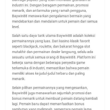
industri ini. Dengan beragam permainan, promosi
menarik, dan antarmuka yang ramah pengguna,
Baywin88 menawarkan pengalaman bermain yang
mendebarkan dan mendalam untuk pemain dari semua
level.
Salah satu daya tarik utama Baywin88 adalah koleksi
permainannya yang luas. Dari kasino klasik favorit
seperti blackjack, roulette, dan bakarat hingga slot
mutakhir dan permainan dealer langsung, selalu ada
sesuatu untuk semua orang di Baywin88. Platform ini
bekerja sama dengan beberapa penyedia game
terkemuka di industri, memastikan bahwa pemain
memiliki akses ke judul-judul terbaru dan paling
menarik.
Selain pilihan permainannya yang mengesankan,
Baywin88 juga menawarkan sejumlah promosi dan
bonus menarik untuk membuat pemain datang kembali
lagi. Pemain baru dapat memanfaatkan bonus
sambutan yang melimpah, sementara pemain lama