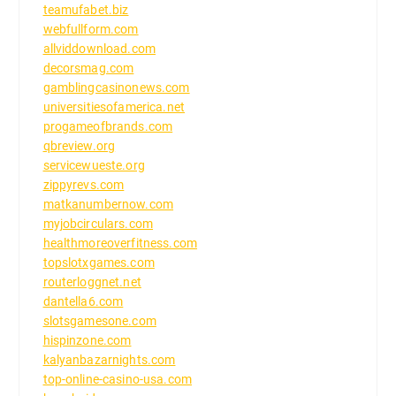
teamufabet.biz
webfullform.com
allviddownload.com
decorsmag.com
gamblingcasinonews.com
universitiesofamerica.net
progameofbrands.com
qbreview.org
servicewueste.org
zippyrevs.com
matkanumbernow.com
myjobcirculars.com
healthmoreoverfitness.com
topslotxgames.com
routerloggnet.net
dantella6.com
slotsgamesone.com
hispinzone.com
kalyanbazarnights.com
top-online-casino-usa.com