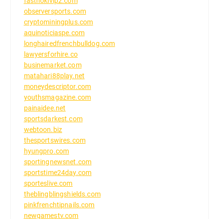
fasthokivip2.com
observersports.com
cryptominingplus.com
aquinoticiaspe.com
longhairedfrenchbulldog.com
lawyersforhire.co
businemarket.com
matahari88play.net
moneydescriptor.com
youthsmagazine.com
painaidee.net
sportsdarkest.com
webtoon.biz
thesportswires.com
hyungpro.com
sportingnewsnet.com
sportstime24day.com
sporteslive.com
theblingblingshields.com
pinkfrenchtipnails.com
newgamestv.com