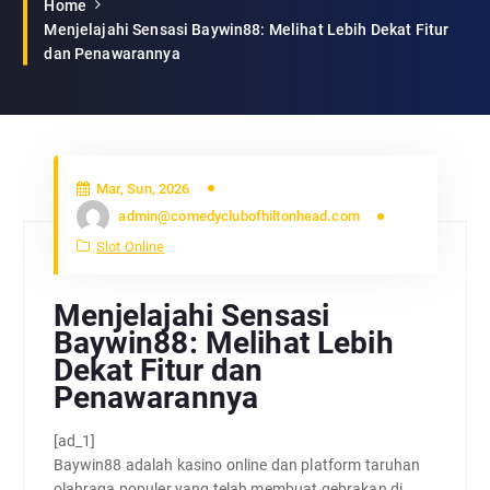
Home
Menjelajahi Sensasi Baywin88: Melihat Lebih Dekat Fitur
dan Penawarannya
Mar, Sun, 2026
admin@comedyclubofhiltonhead.com
Slot Online
Menjelajahi Sensasi
Baywin88: Melihat Lebih
Dekat Fitur dan
Penawarannya
[ad_1]
Baywin88 adalah kasino online dan platform taruhan
olahraga populer yang telah membuat gebrakan di