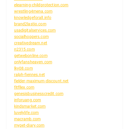
elearning-childprotection.com
wrestling4mena.com
knowledgeforall.info
brand2lastio.com
usadigitalservices.com
socialhoppers.com
creativedream.net
n2315.com
getwebonline.com
onlyfansheaven.com
lky08.com
ralph-fiennes.net
fielder-maximum-discount.net
fitfllex.com
genesisbusinesscredit.com
inforuang.com
kindsmarket.com
luvelylife.com
macramb.com
mypet-diary.com