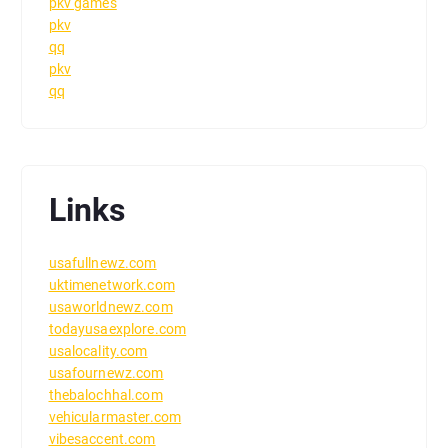
pkv games
pkv
qq
pkv
qq
Links
usafullnewz.com
uktimenetwork.com
usaworldnewz.com
todayusaexplore.com
usalocality.com
usafournewz.com
thebalochhal.com
vehicularmaster.com
vibesaccent.com