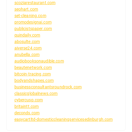
scoziarestaurant.com
seohart.com
set-cleaning.com
promodesignai.com
publicistspaper.com
quindaily.com
abosulte.com
aiverse24.com
anubella.com
audiobooksonaudible.com
beautenetwork.com
bitcoin-tracing.com
bodyandshapes.com
businessconsultantsroundrock.com
classicglobalnews.com
cybercusp.com
britaintt.com
deconds.com
easycartltd-domesticcleaningservicesedinburgh.com