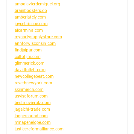
ampajavierdemiguel.org
brainboosters.co
amberlately.com
joycebriscoe.com
aicarmina.com
mypartysupplystore.com
annforwisconsin.com
findjaipur.com
cultofjim.com
glimmerick.com
davidfollett.com
newcollegebeat.com
reverbnewyork.com
skinmerch.com
usvisaforum.com
bestmovierulz.com
jagalchi-trade.com
loopersound.com
minapenelope.com
justicereformalliance.com