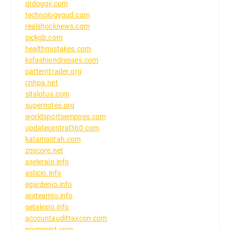
qrdoggy.com
technologygud.com
realshocknews.com
pickgb.com
healthmistakes.com
ksfashiondresses.com
patterntrader.org
cnhpa.net
sitalotus.com
supernotes.org
worldsportsempires.com
updatecentral360.com
katamastah.com
zqscore.net
aseleraio.info
asticio.info
egardenio.info
arxteamio.info
getalexio.info
accountaudittaxcon.com
prymprint.com