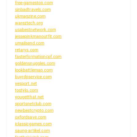
free-gamestop.com
sinbadtravels.com
ukmagzine.com
wareztech.org
usabestnetwork.com
jessepinkmanoutfit.com
umailsend.com
retarys.com
fasterformationcpf.com
goldensnuggles.com
lookbattlemap.com
buyrdpservice.com
yesport.net
tostylo.com
yougetthat.net
sportsnetclub.com
newbestcrypto.com
oxfordsave.com
iclassicgames.com
saung-artikel.com