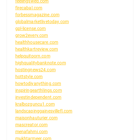
feelingswed.com
firecabal.com
forbessmagazine.com
globalmarketlivetoday.com
gpl-license.com
grow2every.com
healthhousecare.com
healthkartreview.com
helpquitporn.com
highqualitybanknote.com
hostingnews24.com
hottstyle.com
howtodiyanything.com
inspiringearthlings.com
investindependent.com
kralbozguncu1.com
landscapinggainesvillefl.com
maisonhauturier.com
mascreator.com
menafahmi.com
mukhtarmeer.com