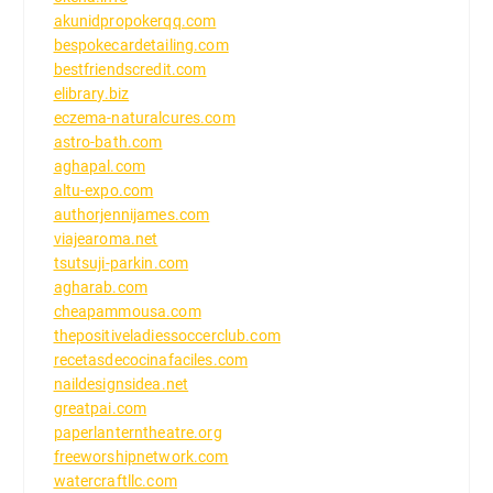
akunidpropokerqq.com
bespokecardetailing.com
bestfriendscredit.com
elibrary.biz
eczema-naturalcures.com
astro-bath.com
aghapal.com
altu-expo.com
authorjennijames.com
viajearoma.net
tsutsuji-parkin.com
agharab.com
cheapammousa.com
thepositiveladiessoccerclub.com
recetasdecocinafaciles.com
naildesignsidea.net
greatpai.com
paperlanterntheatre.org
freeworshipnetwork.com
watercraftllc.com