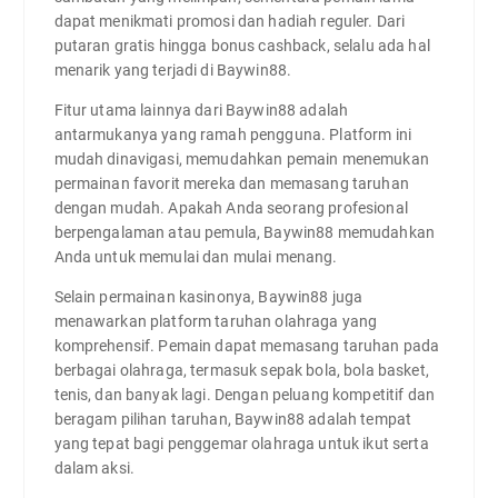
dapat menikmati promosi dan hadiah reguler. Dari
putaran gratis hingga bonus cashback, selalu ada hal
menarik yang terjadi di Baywin88.
Fitur utama lainnya dari Baywin88 adalah
antarmukanya yang ramah pengguna. Platform ini
mudah dinavigasi, memudahkan pemain menemukan
permainan favorit mereka dan memasang taruhan
dengan mudah. Apakah Anda seorang profesional
berpengalaman atau pemula, Baywin88 memudahkan
Anda untuk memulai dan mulai menang.
Selain permainan kasinonya, Baywin88 juga
menawarkan platform taruhan olahraga yang
komprehensif. Pemain dapat memasang taruhan pada
berbagai olahraga, termasuk sepak bola, bola basket,
tenis, dan banyak lagi. Dengan peluang kompetitif dan
beragam pilihan taruhan, Baywin88 adalah tempat
yang tepat bagi penggemar olahraga untuk ikut serta
dalam aksi.