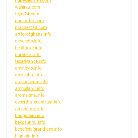
nghekiemtien.com
wasirku.com
tejas24.com
poolturbo.com
prachestait.com
artforafghans.info
airvendio.info
healthexe.info
puretecx.info
tecadvance.info
aminityio.info
amiolahu.info
ampacheme.info
ampullahu.info
aromaxme.info
asserthatecontrast.info
atenderme.info
bangumiio.info
bekosunhu.info
beneficialgrandiose.info
blomaio.info