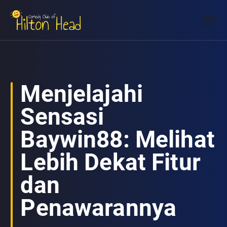
S
k
i
Temukan slot Mahjong Ways paling gacor hari ini dan raih peluang maxwin besar
p
setiap hari. Cocok untuk Anda yang mencari kemenangan konsisten.
t
o
c
o
Menjelajahi
n
t
Sensasi
e
n
Baywin88: Melihat
t
Lebih Dekat Fitur
dan
Penawarannya