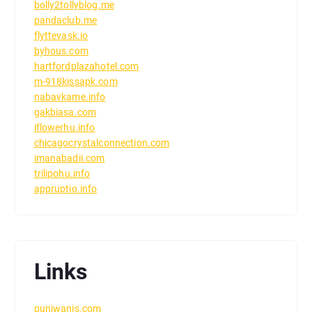
bolly2tollyblog.me
pandaclub.me
flyttevask.io
byhous.com
hartfordplazahotel.com
m-918kissapk.com
nabavkame.info
gakbiasa.com
iflowerhu.info
chicagocrystalconnection.com
imanabadii.com
trilipohu.info
appruptio.info
Links
punjwanis.com