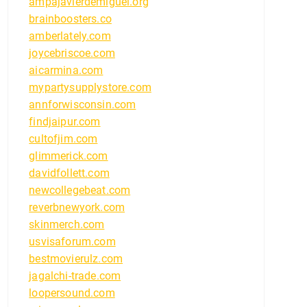
ampajavierdemiguel.org
brainboosters.co
amberlately.com
joycebriscoe.com
aicarmina.com
mypartysupplystore.com
annforwisconsin.com
findjaipur.com
cultofjim.com
glimmerick.com
davidfollett.com
newcollegebeat.com
reverbnewyork.com
skinmerch.com
usvisaforum.com
bestmovierulz.com
jagalchi-trade.com
loopersound.com