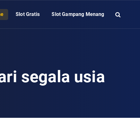
ne
Slot Gratis
Slot Gampang Menang
.
ari segala usia