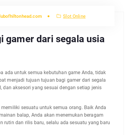
ubofhiltonhead.com
Slot Online
i gamer dari segala usia
ba ada untuk semua kebutuhan game Anda, tidak
epat menjadi tujuan tujuan bagi gamer dari segala
dan aksesori yang sesuai dengan setiap jenis
88 memiliki sesuatu untuk semua orang. Baik Anda
permainan balap, Anda akan menemukan beragam
 rutin dan rilis baru, selalu ada sesuatu yang baru