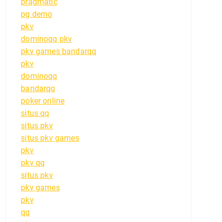
pragmatic
pg demo
pkv
dominoqq pkv
pkv games bandarqq
pkv
dominoqq
bandarqq
poker online
situs qq
situs pkv
situs pkv games
pkv
pkv qq
situs pkv
pkv games
pkv
qq