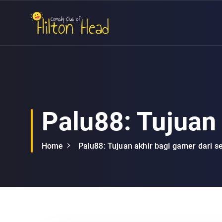
S
k
i
Temukan slot Mahjong Ways paling gacor hari ini dan raih peluang 
p
t
o
c
o
n
Palu88: Tujuan 
t
e
n
Home
Palu88: Tujuan akhir bagi gamer dari s
t