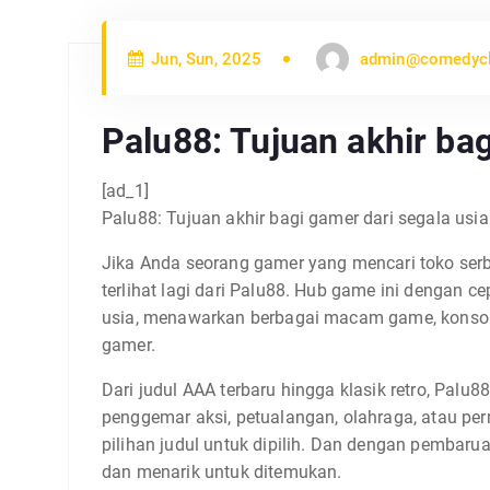
Jun, Sun, 2025
admin@comedycl
Palu88: Tujuan akhir bag
[ad_1]
Palu88: Tujuan akhir bagi gamer dari segala usia
Jika Anda seorang gamer yang mencari toko ser
terlihat lagi dari Palu88. Hub game ini dengan c
usia, menawarkan berbagai macam game, konsol, 
gamer.
Dari judul AAA terbaru hingga klasik retro, Palu
penggemar aksi, petualangan, olahraga, atau 
pilihan judul untuk dipilih. Dan dengan pembaruan
dan menarik untuk ditemukan.