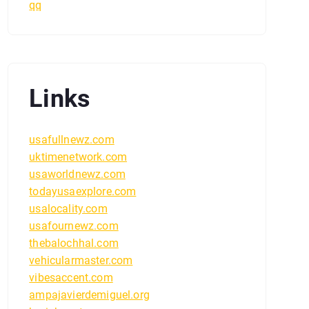
qq
Links
usafullnewz.com
uktimenetwork.com
usaworldnewz.com
todayusaexplore.com
usalocality.com
usafournewz.com
thebalochhal.com
vehicularmaster.com
vibesaccent.com
ampajavierdemiguel.org