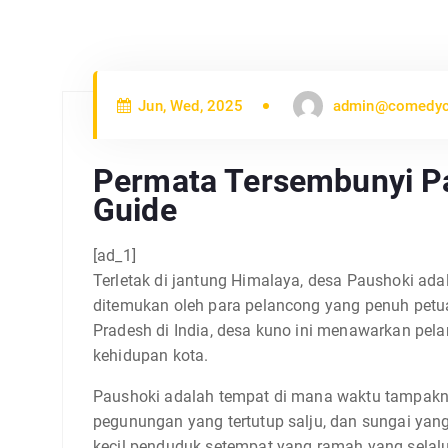
Jun, Wed, 2025
admin@comedycl
Permata Tersembunyi Pau
Guide
[ad_1]
Terletak di jantung Himalaya, desa Paushoki a
ditemukan oleh para pelancong yang penuh petua
Pradesh di India, desa kuno ini menawarkan pel
kehidupan kota.
Paushoki adalah tempat di mana waktu tampaknya
pegunungan yang tertutup salju, dan sungai yang
kecil penduduk setempat yang ramah yang sela