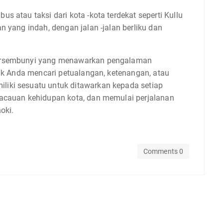
s atau taksi dari kota -kota terdekat seperti Kullu
n yang indah, dengan jalan -jalan berliku dan
tersembunyi yang menawarkan pengalaman
aik Anda mencari petualangan, ketenangan, atau
liki sesuatu untuk ditawarkan kepada setiap
kacauan kehidupan kota, dan memulai perjalanan
oki.
Comments 0