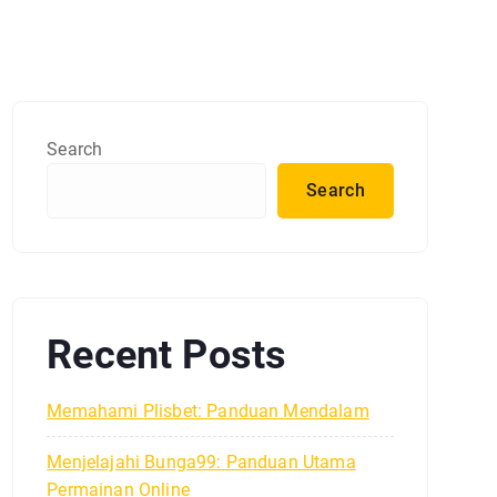
Search
Search
Recent Posts
Memahami Plisbet: Panduan Mendalam
Menjelajahi Bunga99: Panduan Utama
Permainan Online