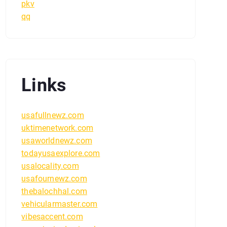
pkv
qq
Links
usafullnewz.com
uktimenetwork.com
usaworldnewz.com
todayusaexplore.com
usalocality.com
usafournewz.com
thebalochhal.com
vehicularmaster.com
vibesaccent.com