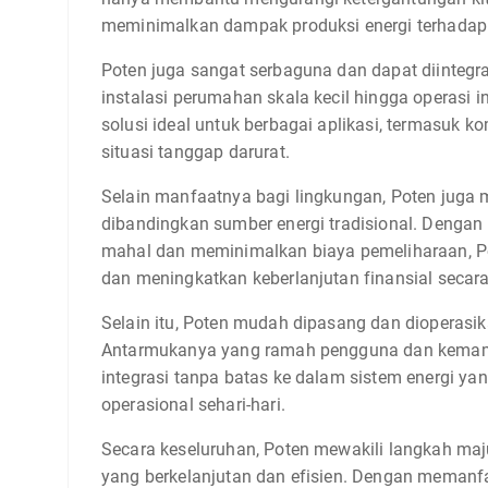
meminimalkan dampak produksi energi terhadap
Poten juga sangat serbaguna dan dapat diintegra
instalasi perumahan skala kecil hingga operasi in
solusi ideal untuk berbagai aplikasi, termasuk komu
situasi tanggap darurat.
Selain manfaatnya bagi lingkungan, Poten juga
dibandingkan sumber energi tradisional. Denga
mahal dan meminimalkan biaya pemeliharaan, P
dan meningkatkan keberlanjutan finansial secara
Selain itu, Poten mudah dipasang dan dioperasi
Antarmukanya yang ramah pengguna dan kema
integrasi tanpa batas ke dalam sistem energi y
operasional sehari-hari.
Secara keseluruhan, Poten mewakili langkah maj
yang berkelanjutan dan efisien. Dengan memanfa