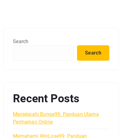
Search
Search
Recent Posts
Menjelajahi Bunga99: Panduan Utama
Permainan Online
Memahami WinLose99: Panduan