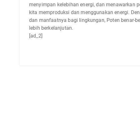
menyimpan kelebihan energi, dan menawarkan pe
kita memproduksi dan menggunakan energi. De
dan manfaatnya bagi lingkungan, Poten benar-
lebih berkelanjutan.
[ad_2]