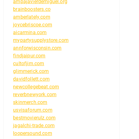
ampajavierdemiguel.org
brainboosters.co
amberlately.com
joycebriscoe.com
aicarmina.com
mypartysupplystore.com
annforwisconsin.com
findjaipur.com
cultofjim.com
glimmerick.com
davidfollett.com
newcollegebeat.com
reverbnewyork.com
skinmerch.com
usvisaforum.com
bestmovierulz.com
jagalchi-trade.com
loopersound.com