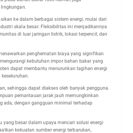
 lingkungan.
sikan ke dalam berbagai sistem energi, mulai dari
dustri skala besar. Fleksibilitas ini menjadikannya
nitas di luar jaringan listrik, lokasi terpencil, dan
 menawarkan penghematan biaya yang signifikan
n mengurangi kebutuhan impor bahan bakar yang
oten dapat membantu menurunkan tagihan energi
 keseluruhan.
kan, sehingga dapat diakses oleh banyak pengguna.
mpuan pemantauan jarak jauh memungkinkan
ang ada, dengan gangguan minimal terhadap
u yang besar dalam upaya mencari solusi energi
atkan kekuatan sumber energi terbarukan,