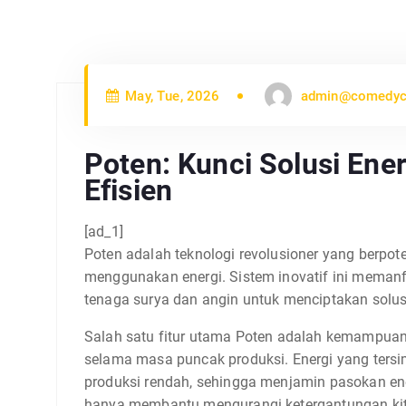
May, Tue, 2026
admin@comedycl
Poten: Kunci Solusi Ene
Efisien
[ad_1]
Poten adalah teknologi revolusioner yang berpo
menggunakan energi. Sistem inovatif ini memanf
tenaga surya dan angin untuk menciptakan solusi
Salah satu fitur utama Poten adalah kemampuan
selama masa puncak produksi. Energi yang ters
produksi rendah, sehingga menjamin pasokan ener
hanya membantu mengurangi ketergantungan kit