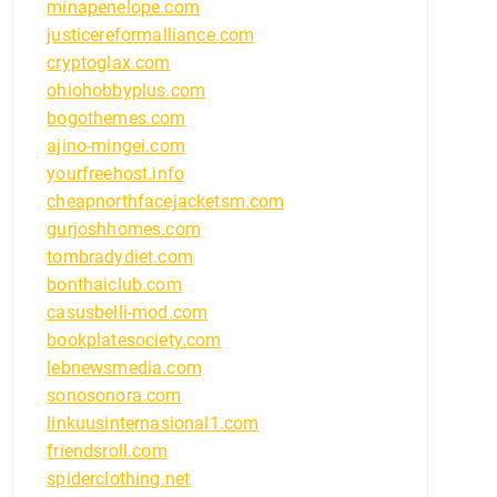
minapenelope.com
justicereformalliance.com
cryptoglax.com
ohiohobbyplus.com
bogothemes.com
ajino-mingei.com
yourfreehost.info
cheapnorthfacejacketsm.com
gurjoshhomes.com
tombradydiet.com
bonthaiclub.com
casusbelli-mod.com
bookplatesociety.com
lebnewsmedia.com
sonosonora.com
linkuusinternasional1.com
friendsroll.com
spiderclothing.net