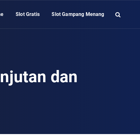
ne
Slot Gratis
Slot Gampang Menang
.
anjutan dan