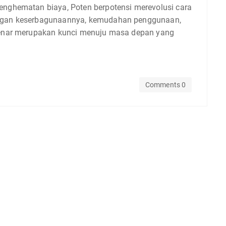
nghematan biaya, Poten berpotensi merevolusi cara
ngan keserbagunaannya, kemudahan penggunaan,
benar merupakan kunci menuju masa depan yang
Comments 0