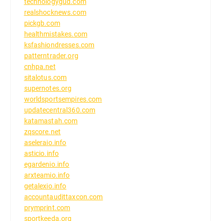
technologygud.com
realshocknews.com
pickgb.com
healthmistakes.com
ksfashiondresses.com
patterntrader.org
cnhpa.net
sitalotus.com
supernotes.org
worldsportsempires.com
updatecentral360.com
katamastah.com
zqscore.net
aseleraio.info
asticio.info
egardenio.info
arxteamio.info
getalexio.info
accountaudittaxcon.com
prymprint.com
sportkeeda.org