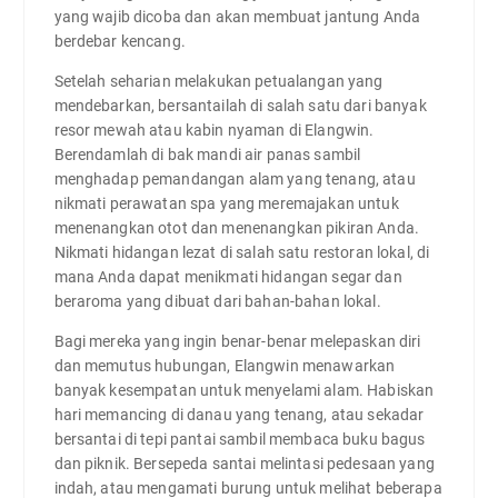
yang wajib dicoba dan akan membuat jantung Anda
berdebar kencang.
Setelah seharian melakukan petualangan yang
mendebarkan, bersantailah di salah satu dari banyak
resor mewah atau kabin nyaman di Elangwin.
Berendamlah di bak mandi air panas sambil
menghadap pemandangan alam yang tenang, atau
nikmati perawatan spa yang meremajakan untuk
menenangkan otot dan menenangkan pikiran Anda.
Nikmati hidangan lezat di salah satu restoran lokal, di
mana Anda dapat menikmati hidangan segar dan
beraroma yang dibuat dari bahan-bahan lokal.
Bagi mereka yang ingin benar-benar melepaskan diri
dan memutus hubungan, Elangwin menawarkan
banyak kesempatan untuk menyelami alam. Habiskan
hari memancing di danau yang tenang, atau sekadar
bersantai di tepi pantai sambil membaca buku bagus
dan piknik. Bersepeda santai melintasi pedesaan yang
indah, atau mengamati burung untuk melihat beberapa