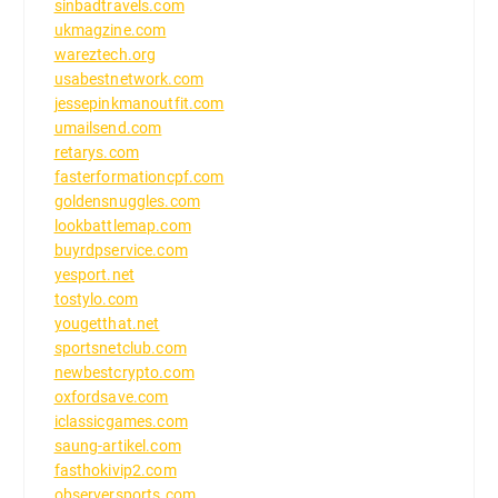
sinbadtravels.com
ukmagzine.com
wareztech.org
usabestnetwork.com
jessepinkmanoutfit.com
umailsend.com
retarys.com
fasterformationcpf.com
goldensnuggles.com
lookbattlemap.com
buyrdpservice.com
yesport.net
tostylo.com
yougetthat.net
sportsnetclub.com
newbestcrypto.com
oxfordsave.com
iclassicgames.com
saung-artikel.com
fasthokivip2.com
observersports.com