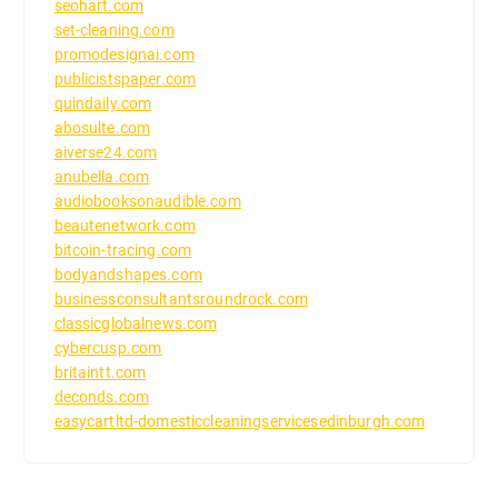
seohart.com
set-cleaning.com
promodesignai.com
publicistspaper.com
quindaily.com
abosulte.com
aiverse24.com
anubella.com
audiobooksonaudible.com
beautenetwork.com
bitcoin-tracing.com
bodyandshapes.com
businessconsultantsroundrock.com
classicglobalnews.com
cybercusp.com
britaintt.com
deconds.com
easycartltd-domesticcleaningservicesedinburgh.com