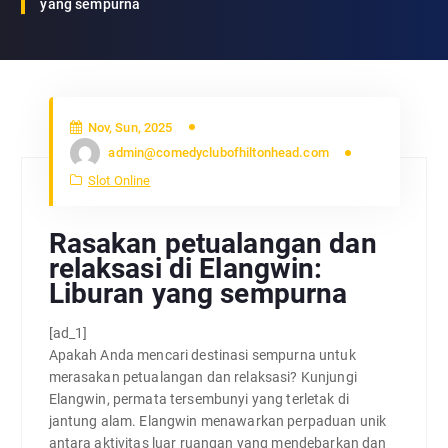
yang sempurna
Nov, Sun, 2025
admin@comedyclubofhiltonhead.com
Slot Online
Rasakan petualangan dan
relaksasi di Elangwin:
Liburan yang sempurna
[ad_1]
Apakah Anda mencari destinasi sempurna untuk
merasakan petualangan dan relaksasi? Kunjungi
Elangwin, permata tersembunyi yang terletak di
jantung alam. Elangwin menawarkan perpaduan unik
antara aktivitas luar ruangan yang mendebarkan dan