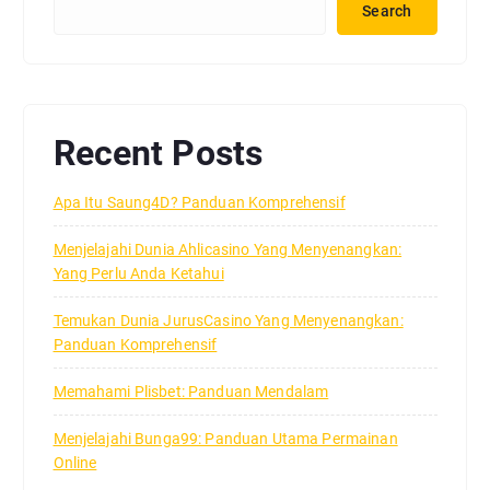
Search
Recent Posts
Apa Itu Saung4D? Panduan Komprehensif
Menjelajahi Dunia Ahlicasino Yang Menyenangkan:
Yang Perlu Anda Ketahui
Temukan Dunia JurusCasino Yang Menyenangkan:
Panduan Komprehensif
Memahami Plisbet: Panduan Mendalam
Menjelajahi Bunga99: Panduan Utama Permainan
Online