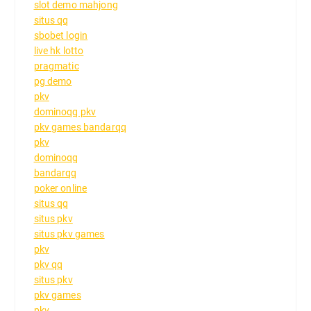
slot demo mahjong
situs qq
sbobet login
live hk lotto
pragmatic
pg demo
pkv
dominoqq pkv
pkv games bandarqq
pkv
dominoqq
bandarqq
poker online
situs qq
situs pkv
situs pkv games
pkv
pkv qq
situs pkv
pkv games
pkv