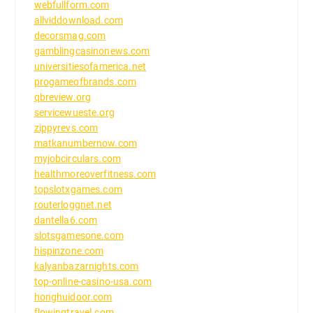
webfullform.com
allviddownload.com
decorsmag.com
gamblingcasinonews.com
universitiesofamerica.net
progameofbrands.com
qbreview.org
servicewueste.org
zippyrevs.com
matkanumbernow.com
myjobcirculars.com
healthmoreoverfitness.com
topslotxgames.com
routerloggnet.net
dantella6.com
slotsgamesone.com
hispinzone.com
kalyanbazarnights.com
top-online-casino-usa.com
honghuidoor.com
flowingtravel.com