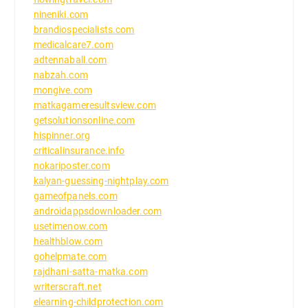
nineniki.com
brandiospecialists.com
medicalcare7.com
adtennaball.com
nabzah.com
mongive.com
matkagameresultsview.com
getsolutionsonline.com
hispinner.org
criticalinsurance.info
nokariposter.com
kalyan-guessing-nightplay.com
gameofpanels.com
androidappsdownloader.com
usetimenow.com
healthblow.com
gohelpmate.com
rajdhani-satta-matka.com
writerscraft.net
elearning-childprotection.com