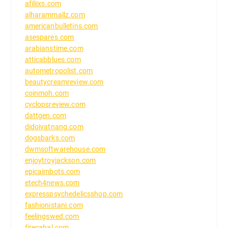
afiliixs.com
alharammallz.com
americanbulletins.com
asespares.com
arabianstime.com
atticabblues.com
autometropolist.com
beautycreamreview.com
coinmoh.com
cyclopsreview.com
dattgen.com
didoivatnang.com
dogsbarks.com
dwmsoftwarehouse.com
enjoytroyjackson.com
epicaimbots.com
etech4news.com
expresspsychedelicsshop.com
fashionistani.com
feelingswed.com
firecabal.com