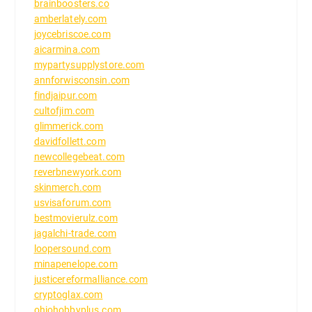
brainboosters.co
amberlately.com
joycebriscoe.com
aicarmina.com
mypartysupplystore.com
annforwisconsin.com
findjaipur.com
cultofjim.com
glimmerick.com
davidfollett.com
newcollegebeat.com
reverbnewyork.com
skinmerch.com
usvisaforum.com
bestmovierulz.com
jagalchi-trade.com
loopersound.com
minapenelope.com
justicereformalliance.com
cryptoglax.com
ohiohobbyplus.com