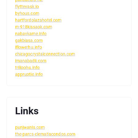
flyttevask.io
byhous.com
hartfordplazahotel.com
m-918kissapk.com
nabavkame.info
gakbiasa.com
iflowerhu.info
chicagocrystalconnection.com
imanabadii.com
trilipohu.info
appruptio.info
Links
punjwanis.com
the-parcs-clematiscondos.com