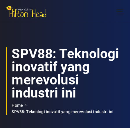
S
k
i
Temukan slot Mahjong Ways paling gacor hari ini dan raih peluang maxwin besar
p
setiap hari. Cocok untuk Anda yang mencari kemenangan konsisten.
t
o
c
o
SPV88: Teknologi
n
t
inovatif yang
e
n
merevolusi
t
industri ini
Home
SPV88: Teknologi inovatif yang merevolusi industri ini