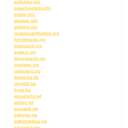
podtubeio.info
powerfulvolatile.info
qvidsio.info
shumaio.info
slotherio.info
cysapluscertification.org
fortnitehacks.org
loginsearch.org
aodecor.org
donorsmatch.org
nowtimes.org
casinoeing.org
livemocha.biz
streetlife.biz
hyves.biz
enoughinfo.net
pinhive.net
warnabet.net
bollym4u.me
bolly2tollyblog.me
pandaclub.me