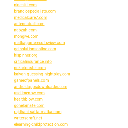
nineniki.com
brandiospecialists.com
medicalcare7.com
adtennaball.com
nabzah.com
mongive.com
matkagameresultsview.com
getsolutionsonline.com
hispinner.org
criticalinsurance.info
nokariposter.com
kalyan-guessing-nightplay.com
gameofpanels.com
androidappsdownloader.com
usetimenow.com
healthblow.com
gohelpmate.com
rajdhani-satta-matka.com
writerscraft.net
elearning-childprotection.com