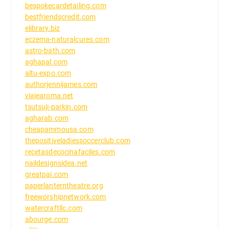
bespokecardetailing.com
bestfriendscredit.com
elibrary.biz
eczema-naturalcures.com
astro-bath.com
aghapal.com
altu-expo.com
authorjennijames.com
viajearoma.net
tsutsuji-parkin.com
agharab.com
cheapammousa.com
thepositiveladiessoccerclub.com
recetasdecocinafaciles.com
naildesignsidea.net
greatpai.com
paperlanterntheatre.org
freeworshipnetwork.com
watercraftllc.com
abourge.com