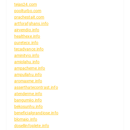
tejas24.com
poolturbo.com
prachestait.com
artforafghans.info
airvendio.info
healthexe.info
puretecx.info
tecadvance.info
aminityio.info
amiolahu.info
ampacheme.info
ampullahu.info
aromaxme.info
asserthatecontrast.info
atenderme.info
bangumiio.info
bekosunhu.info
beneficialgrandiose.info
blomaio.info
dosellinfoplete.info