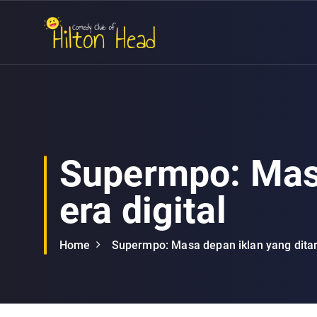
S
k
i
Temukan slot Mahjong Ways paling gacor hari ini dan raih peluang 
p
t
o
c
o
n
Supermpo: Masa
t
e
era digital
n
t
Home
Supermpo: Masa depan iklan yang ditarg