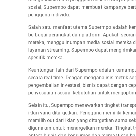
sosial, Supermpo dapat membuat kampanye bert
pengguna individu.
Salah satu manfaat utama Supermpo adalah k
berbagai perangkat dan platform. Apakah seora
mereka, menggulir umpan media sosial mereka d
layanan streaming, Supermpo dapat mengirimkan
spesifik mereka.
Keuntungan lain dari Supermpo adalah kemampu
secara real-time. Dengan menganalisis metrik seper
pengembalian investasi, bisnis dapat dengan cep
penyesuaian sesuai kebutuhan untuk mengopti
Selain itu, Supermpo menawarkan tingkat transpar
iklan yang ditargetkan. Pengguna memiliki kema
memilih out dari iklan yang ditargetkan sama se
digunakan untuk menargetkan mereka. Tingkat 
antara bisnis dan konsumen dan memastikan bah