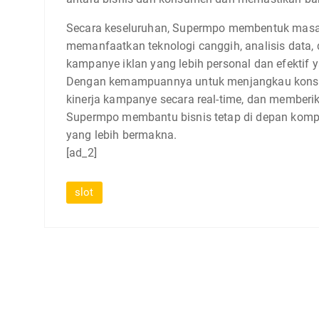
Secara keseluruhan, Supermpo membentuk masa de
memanfaatkan teknologi canggih, analisis data,
kampanye iklan yang lebih personal dan efektif 
Dengan kemampuannya untuk menjangkau konsum
kinerja kampanye secara real-time, dan memberi
Supermpo membantu bisnis tetap di depan komp
yang lebih bermakna.
[ad_2]
slot