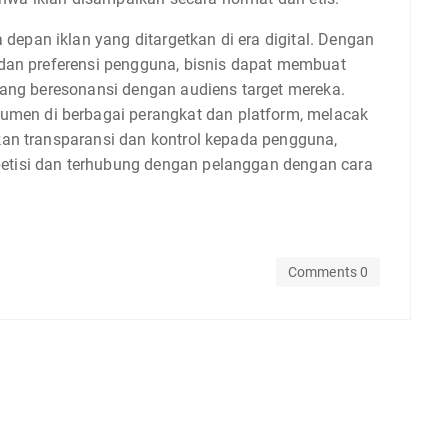
pan iklan yang ditargetkan di era digital. Dengan
 dan preferensi pengguna, bisnis dapat membuat
yang beresonansi dengan audiens target mereka.
en di berbagai perangkat dan platform, melacak
kan transparansi dan kontrol kepada pengguna,
etisi dan terhubung dengan pelanggan dengan cara
Comments 0