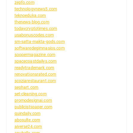
zepfo.com
technologynews5.com
teknoeduka.com
thenews-blog.com
todaycryptotimes.com
usabonuscodes.com
sm-satta-makta-gods.com
softwaredegimnasios.com
soopermagazine.com
spacecoastdailys.com
readytrademark.com
renovationsrated.com
scoziarestaurant.com
seohart.com
set-cleaning.com
promodesignai.com
publicistspaper.com
quindaily.com
abosulte.com
aiverse24.com
anubella.com