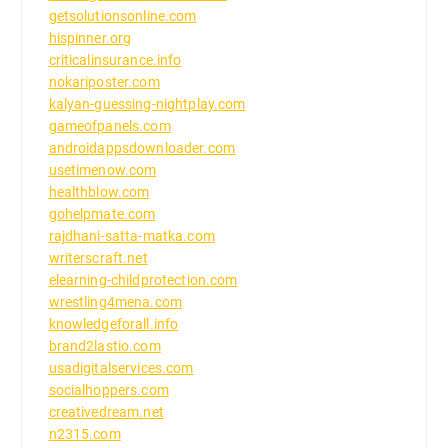
getsolutionsonline.com
hispinner.org
criticalinsurance.info
nokariposter.com
kalyan-guessing-nightplay.com
gameofpanels.com
androidappsdownloader.com
usetimenow.com
healthblow.com
gohelpmate.com
rajdhani-satta-matka.com
writerscraft.net
elearning-childprotection.com
wrestling4mena.com
knowledgeforall.info
brand2lastio.com
usadigitalservices.com
socialhoppers.com
creativedream.net
n2315.com