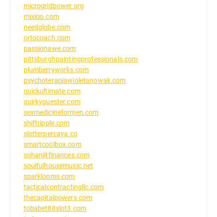
microgridpower.org
mixiqo.com
needglobe.com
ortocoach.com
passionawe.com
pittsburghpaintingprofessionals.com
plumberryworks.com
psychoterapiawioletanowak.com
quickultimate.com
quirkyquester.com
sexmedicineformen.com
shiftripple.com
slotterpercaya.co
smartcoolbox.com
sohanjitfinances.com
soulfulhousemusic.net
sparklooms.com
tacticalcontractingllc.com
thecapitalpowers.com
tobabet88slot3.com