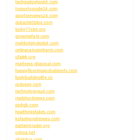
techgadgetpoint.com
tvsportsguide24.com
sportsreviews24.com
dubai360blog.com
lucky77slot.org
growmefast.com
mahkotahokislot.com
onlinecancerpharm.com
ufalek.org
mattress-disposal.com
happyflooringandcabinets.com
bodybuildinglife.co
qrdoggy.com
technologygud.com
realshocknews.com
pickgb.com
healthmistakes.com
ksfashiondresses.com
patterntrader.org
cnhpa.net
sitalotus.com