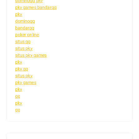
dominoqq pkv
pkv games bandarqq
pkv
dominoqq
bandarqq
poker online
situs qq
situs pkv
situs pkv games
pkv
pkv qq
situs pkv
pkv games
pkv
qq
pkv
qq