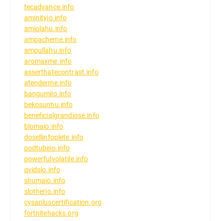
tecadvance.info
aminityio.info
amiolahu.info
ampacheme.info
ampullahu.info
aromaxme.info
asserthatecontrast.info
atenderme.info
bangumiio.info
bekosunhu.info
beneficialgrandiose.info
blomaio.info
dosellinfoplete.info
podtubeio.info
powerfulvolatile.info
qvidsio.info
shumaio.info
slotherio.info
cysapluscertification.org
fortnitehacks.org