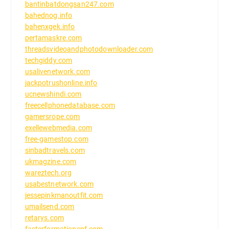
bantinbatdongsan247.com
bahednog.info
bahenxgek.info
pertamaskre.com
threadsvideoandphotodownloader.com
techgiddy.com
usalivenetwork.com
jackpotrushonline.info
ucnewshindi.com
freecellphonedatabase.com
gamersrope.com
exellewebmedia.com
free-gamestop.com
sinbadtravels.com
ukmagzine.com
wareztech.org
usabestnetwork.com
jessepinkmanoutfit.com
umailsend.com
retarys.com
fasterformationcpf.com