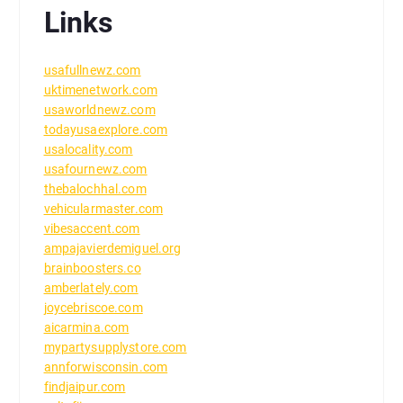
Links
usafullnewz.com
uktimenetwork.com
usaworldnewz.com
todayusaexplore.com
usalocality.com
usafournewz.com
thebalochhal.com
vehicularmaster.com
vibesaccent.com
ampajavierdemiguel.org
brainboosters.co
amberlately.com
joycebriscoe.com
aicarmina.com
mypartysupplystore.com
annforwisconsin.com
findjaipur.com