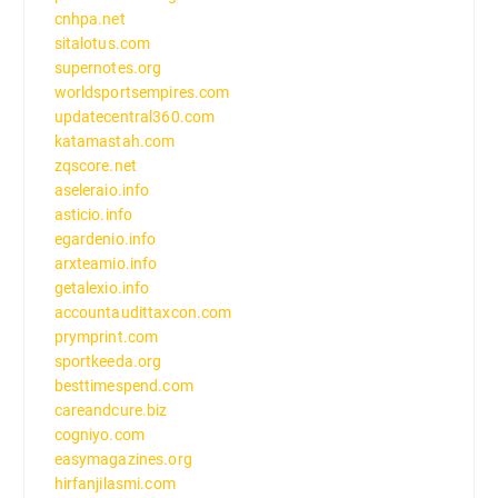
cnhpa.net
sitalotus.com
supernotes.org
worldsportsempires.com
updatecentral360.com
katamastah.com
zqscore.net
aseleraio.info
asticio.info
egardenio.info
arxteamio.info
getalexio.info
accountaudittaxcon.com
prymprint.com
sportkeeda.org
besttimespend.com
careandcure.biz
cogniyo.com
easymagazines.org
hirfanjilasmi.com