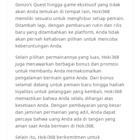
Gonzo’s Quest hingga game eksklusif yang tidak
akan Anda temukan di tempat lain, Hoki368
memiliki sesuatu untuk menghibur setiap pemain.
Ditambah lagi, dengan pembaruan rutin dan rilis
baru yang ditambahkan ke platform, Anda tidak
akan pernah kehabisan pilihan untuk mencoba
keberuntungan Anda.
Selain pilihan permainannya yang luas, Hoki368
juga menawarkan berbagai bonus dan promosi
untuk membantu Anda memaksimalkan
pengalaman bermain game Anda. Dari bonus
selamat datang untuk pemain baru hingga hadiah
loyalitas untuk pelanggan yang kembali, Hoki368
memastikan bahwa Anda selalu dihargai atas
kesetiaan Anda. Dengan pembayaran yang besar
dan jaminan permainan yang adil, Anda dapat
percaya bahwa uang Anda ada di tangan yang
aman saat Anda bermain di Hoki368.
Selain itu, Hoki368 berkomitmen untuk