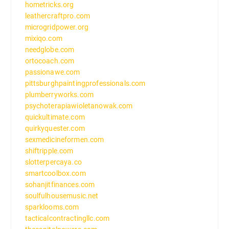
hometricks.org
leathercraftpro.com
microgridpower.org
mixiqo.com
needglobe.com
ortocoach.com
passionawe.com
pittsburghpaintingprofessionals.com
plumberryworks.com
psychoterapiawioletanowak.com
quickultimate.com
quirkyquester.com
sexmedicineformen.com
shiftripple.com
slotterpercaya.co
smartcoolbox.com
sohanjitfinances.com
soulfulhousemusic.net
sparklooms.com
tacticalcontractingllc.com