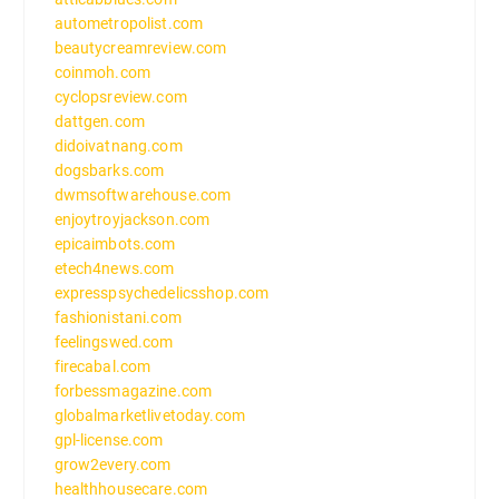
autometropolist.com
beautycreamreview.com
coinmoh.com
cyclopsreview.com
dattgen.com
didoivatnang.com
dogsbarks.com
dwmsoftwarehouse.com
enjoytroyjackson.com
epicaimbots.com
etech4news.com
expresspsychedelicsshop.com
fashionistani.com
feelingswed.com
firecabal.com
forbessmagazine.com
globalmarketlivetoday.com
gpl-license.com
grow2every.com
healthhousecare.com