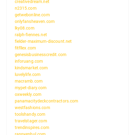
creativedream.net
n2315.com
getwebonline.com
onlyfansheaven.com
lky08.com
ralph-fiennes.net
fielder-maximum-discount.net
fitfllex.com
genesisbusinesscredit.com
inforuang.com
kindsmarket.com
luvelylife.com
macramb.com
mypet-diary.com
oxweekly.com
panamacitydeckcontractors.com
westfashions.com
toolshandy.com
travelstager.com
trendinspires.com
rannyephul.com