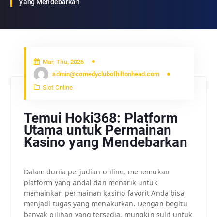
yang Mendebarkan
Mar, Thu, 2026
admin@comedyclubofhiltonhead.com
Slot Online
Temui Hoki368: Platform
Utama untuk Permainan
Kasino yang Mendebarkan
Dalam dunia perjudian online, menemukan
platform yang andal dan menarik untuk
memainkan permainan kasino favorit Anda bisa
menjadi tugas yang menakutkan. Dengan begitu
banyak pilihan yang tersedia, mungkin sulit untuk