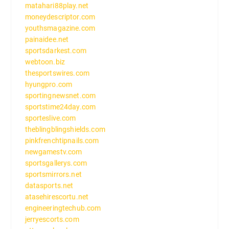
matahari88play.net
moneydescriptor.com
youthsmagazine.com
painaidee.net
sportsdarkest.com
webtoon.biz
thesportswires.com
hyungpro.com
sportingnewsnet.com
sportstime24day.com
sporteslive.com
theblingblingshields.com
pinkfrenchtipnails.com
newgamestv.com
sportsgallerys.com
sportsmirrors.net
datasports.net
atasehirescortu.net
engineeringtechub.com
jerryescorts.com