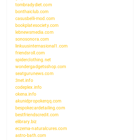
tombradydiet.com
bonthaiclub.com
casusbelli-mod.com
bookplatesociety.com
lebnewsmedia.com
sonosonora.com
linkuusinternasional1.com
friendsroll.com
spiderclothing.net
wondergadgetsshop.com
seatgurunews.com
3net.info
codeplex.info
okena.info
akunidpropokerqq.com
bespokecardetailing.com
bestfriendscredit.com
elibrary.biz
eczema-naturalcures.com
astro-bath.com