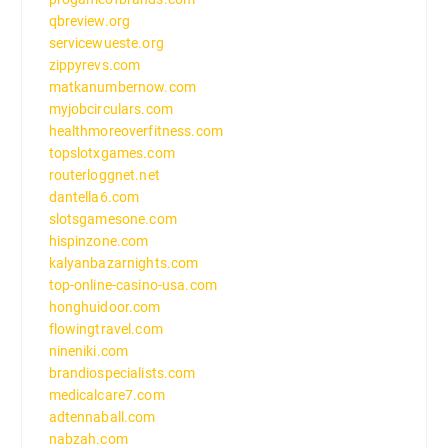
qbreview.org
servicewueste.org
zippyrevs.com
matkanumbernow.com
myjobcirculars.com
healthmoreoverfitness.com
topslotxgames.com
routerloggnet.net
dantella6.com
slotsgamesone.com
hispinzone.com
kalyanbazarnights.com
top-online-casino-usa.com
honghuidoor.com
flowingtravel.com
nineniki.com
brandiospecialists.com
medicalcare7.com
adtennaball.com
nabzah.com