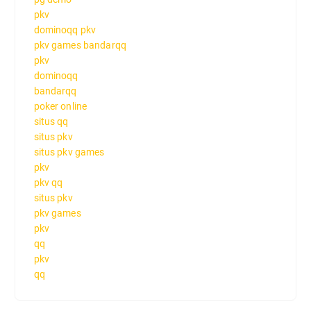
pkv
dominoqq pkv
pkv games bandarqq
pkv
dominoqq
bandarqq
poker online
situs qq
situs pkv
situs pkv games
pkv
pkv qq
situs pkv
pkv games
pkv
qq
pkv
qq