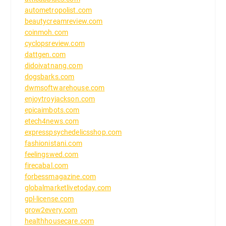
autometropolist.com
beautycreamreview.com
coinmoh.com
cyclopsreview.com
dattgen.com
didoivatnang.com
dogsbarks.com
dwmsoftwarehouse.com
enjoytroyjackson.com
epicaimbots.com
etech4news.com
expresspsychedelicsshop.com
fashionistani.com
feelingswed.com
firecabal.com
forbessmagazine.com
globalmarketlivetoday.com
gpl-license.com
grow2every.com
healthhousecare.com