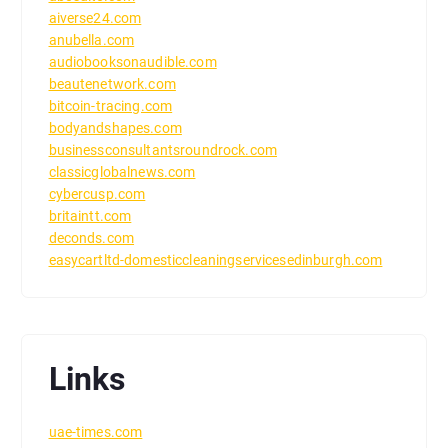
aiverse24.com
anubella.com
audiobooksonaudible.com
beautenetwork.com
bitcoin-tracing.com
bodyandshapes.com
businessconsultantsroundrock.com
classicglobalnews.com
cybercusp.com
britaintt.com
deconds.com
easycartltd-domesticcleaningservicesedinburgh.com
Links
uae-times.com