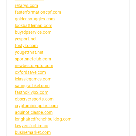
retarys.com
fasterformationcpf.com
goldensnuggles.com
lookbattlemap.com
buyrdpservice.com
yesport.net
tostylo.com
yougetthat.net
sportsnetclub.com
newbestcrypto.com
oxfordsave.com
iclassicgames.com
saung-artikel.com
fasthokivip2.com
observersports.com
cryptominingplus.com
aquinoticiaspe.com
longhairedfrenchbulldog.com
lawyersforhire.co
businemarket.com