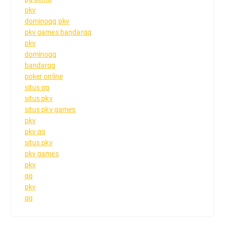
pkv
dominoqq pkv
pkv games bandarqq
pkv
dominoqq
bandarqq
poker online
situs qq
situs pkv
situs pkv games
pkv
pkv qq
situs pkv
pkv games
pkv
qq
pkv
qq