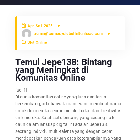
Apr, Sat, 2025
admin@comedyclubofhiltonhead.com
Slot Online
Temui Jepe138: Bintang
yang Meningkat di
Komunitas Online
[ad_1]
Di dunia komunitas online yang luas dan terus
berkembang, ada banyak orang yang membuat nama
untuk diri mereka sendiri melalui bakat dan kreativitas
unik mereka. Salah satu bintang yang sedang naik
daun dalam lanskap digital ini adalah Jepe138,
seorang individu multi-talenta yang dengan cepat
mendapatkan pengakuan atas keterampilannya yang