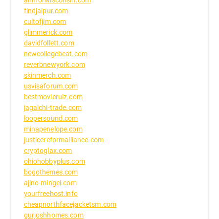
annforwisconsin.com
findjaipur.com
cultofjim.com
glimmerick.com
davidfollett.com
newcollegebeat.com
reverbnewyork.com
skinmerch.com
usvisaforum.com
bestmovierulz.com
jagalchi-trade.com
loopersound.com
minapenelope.com
justicereformalliance.com
cryptoglax.com
ohiohobbyplus.com
bogothemes.com
ajino-mingei.com
yourfreehost.info
cheapnorthfacejacketsm.com
gurjoshhomes.com