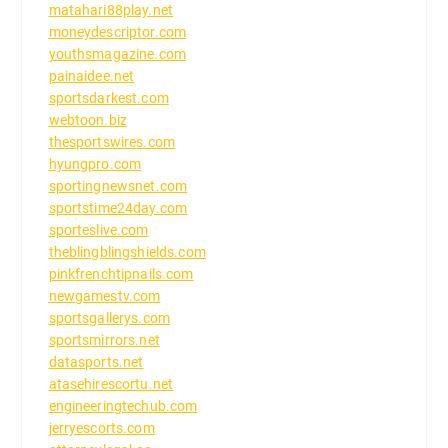
matahari88play.net
moneydescriptor.com
youthsmagazine.com
painaidee.net
sportsdarkest.com
webtoon.biz
thesportswires.com
hyungpro.com
sportingnewsnet.com
sportstime24day.com
sporteslive.com
theblingblingshields.com
pinkfrenchtipnails.com
newgamestv.com
sportsgallerys.com
sportsmirrors.net
datasports.net
atasehirescortu.net
engineeringtechub.com
jerryescorts.com