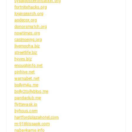
cysapluscertification.org
fortnitehacks.org
loginsearch.org
aodecor.org
donorsmatch.org
nowtimes.org
casinoeing.org
livemocha.biz
streetlife.biz
hyves.biz
enoughinfo.net
pinhive.net
warnabet.net
bollym4u.me
bolly2tollyblog.me
pandaclub.me
flyttevask.io
byhous.com
hartfordplazahotel.com
m-918kissapk.com
nabavkame.info