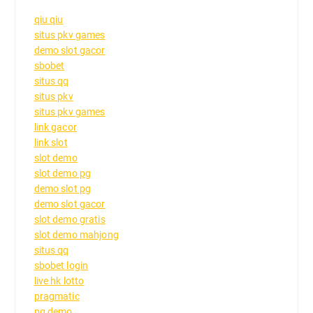
qiu qiu
situs pkv games
demo slot gacor
sbobet
situs qq
situs pkv
situs pkv games
link gacor
link slot
slot demo
slot demo pg
demo slot pg
demo slot gacor
slot demo gratis
slot demo mahjong
situs qq
sbobet login
live hk lotto
pragmatic
pg demo