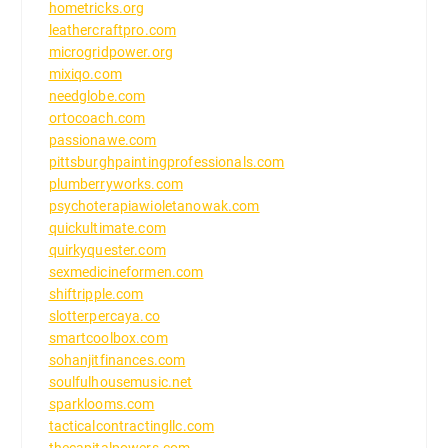
hometricks.org
leathercraftpro.com
microgridpower.org
mixiqo.com
needglobe.com
ortocoach.com
passionawe.com
pittsburghpaintingprofessionals.com
plumberryworks.com
psychoterapiawioletanowak.com
quickultimate.com
quirkyquester.com
sexmedicineformen.com
shiftripple.com
slotterpercaya.co
smartcoolbox.com
sohanjitfinances.com
soulfulhousemusic.net
sparklooms.com
tacticalcontractingllc.com
thecapitalpowers.com