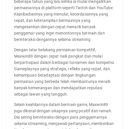
beberapa tahun yang lalu ketika ia mulai mengalirkan
permainannya di platform seperti Twitch dan YouTube.
Kepribadiannya yang menular, kecerdasannya yang
cepat, dan keterampilan bermainnya yang
mengesankan dengan cepat menarik banyak
penggemar yang ingin menontonnya bermain dan
berinteraksi dengannya selama streaming.
Dengan latar belakang permainan kompetitif,
Maxwin89 dengan cepat naik pangkat dan mulai
berpartisipasi dalam berbagai turnamen dan kompetisi.
Gameplaynya yang strategis, refleks yang cepat, dan
kemampuan beradaptasi dengan lingkungan
permainan yang berbeda telah membantunya meraih
banyak kemenangan dan mendapatkan reputasi
sebagai lawan yang tangguh.
Selain keahliannya dalam bermain game, Maxwin89
juga dikenal dengan sikapnya yang positif dan ramah.
Dia sering berinteraksi dengan para penggemarnya
selama streaming, menjawab pertanyaan, memberikan