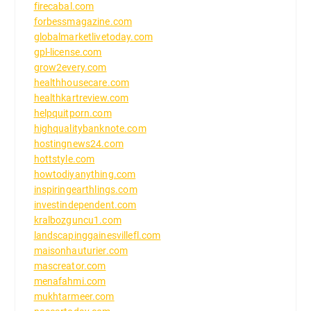
firecabal.com
forbessmagazine.com
globalmarketlivetoday.com
gpl-license.com
grow2every.com
healthhousecare.com
healthkartreview.com
helpquitporn.com
highqualitybanknote.com
hostingnews24.com
hottstyle.com
howtodiyanything.com
inspiringearthlings.com
investindependent.com
kralbozguncu1.com
landscapinggainesvillefl.com
maisonhauturier.com
mascreator.com
menafahmi.com
mukhtarmeer.com