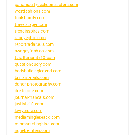
panamacitydeckcontractors.com
westfashions.com
toolshandy.com
travelstager.com
trendinspires.com
rannyephul.com
reportradar360.com
swaggyfashion.com
taraftariumtv10.com
questionquery.com
bodybuildinglegend.com
brilliant-nails.com
dandr-photography.com
dokteroce.com
journal-francais.com
justintv10.com
lawyerule.com
mediamingleseaco.com
mtsmarketingblog.com
nghekiemtien.com