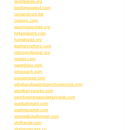
sportkeeda.org
besttimespend.com
careandcure.biz
cogniyo.com
easymagazines.org
hirfanjilasmi.com
hometricks.org
leathercraftpro.com
microgridpower.org
mixiqo.com
needglobe.com
ortocoach.com
passionawe.com
pittsburghpaintingprofessionals.com
plumberryworks.com
psychoterapiawioletanowak.com
quickultimate.com
quirkyquester.com
sexmedicineformen.com
shiftripple.com
slotterpercaya.co