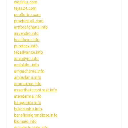
wasirku.com
tejas24.com
poolturbo.com
prachestait.com
artforafghans.info
airvendio.info
healthexe.info
puretecx.info
tecadvance.info
aminityio.info
amiolahu.info
ampacheme.info
ampullahu.info
aromaxme.info
asserthatecontrast.info
atenderme.info
bangumiio.info
bekosunhu.info
beneficialgrandiose.info
blomaio.info
dosellinfoplete.info