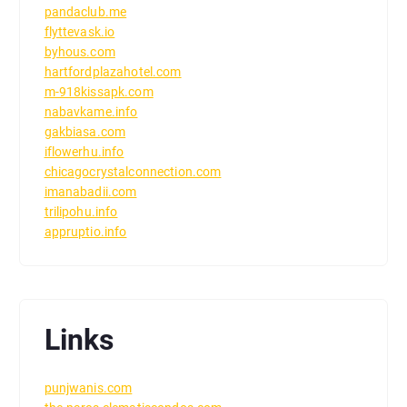
pandaclub.me
flyttevask.io
byhous.com
hartfordplazahotel.com
m-918kissapk.com
nabavkame.info
gakbiasa.com
iflowerhu.info
chicagocrystalconnection.com
imanabadii.com
trilipohu.info
appruptio.info
Links
punjwanis.com