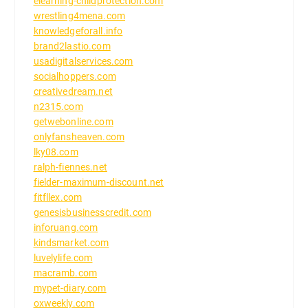
elearning-childprotection.com
wrestling4mena.com
knowledgeforall.info
brand2lastio.com
usadigitalservices.com
socialhoppers.com
creativedream.net
n2315.com
getwebonline.com
onlyfansheaven.com
lky08.com
ralph-fiennes.net
fielder-maximum-discount.net
fitfllex.com
genesisbusinesscredit.com
inforuang.com
kindsmarket.com
luvelylife.com
macramb.com
mypet-diary.com
oxweekly.com