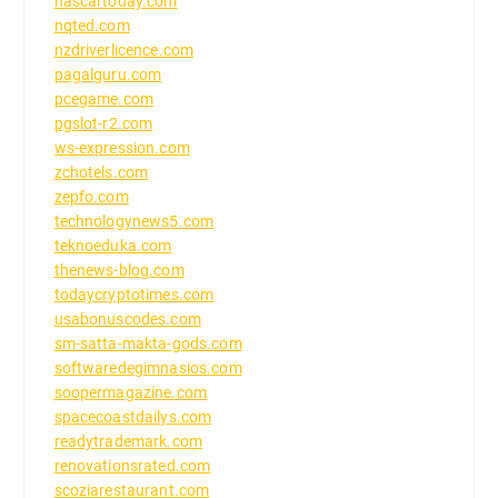
nascartoday.com
nqted.com
nzdriverlicence.com
pagalguru.com
pcegame.com
pgslot-r2.com
ws-expression.com
zchotels.com
zepfo.com
technologynews5.com
teknoeduka.com
thenews-blog.com
todaycryptotimes.com
usabonuscodes.com
sm-satta-makta-gods.com
softwaredegimnasios.com
soopermagazine.com
spacecoastdailys.com
readytrademark.com
renovationsrated.com
scoziarestaurant.com