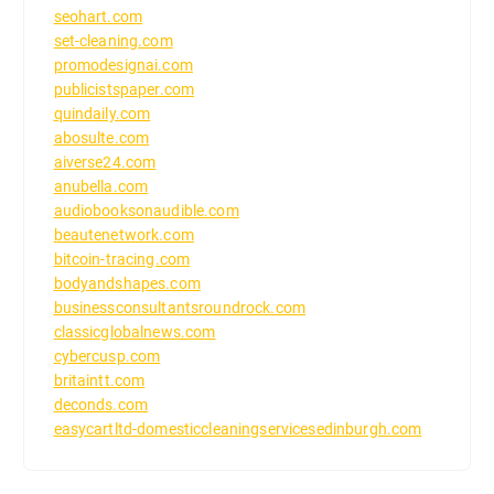
seohart.com
set-cleaning.com
promodesignai.com
publicistspaper.com
quindaily.com
abosulte.com
aiverse24.com
anubella.com
audiobooksonaudible.com
beautenetwork.com
bitcoin-tracing.com
bodyandshapes.com
businessconsultantsroundrock.com
classicglobalnews.com
cybercusp.com
britaintt.com
deconds.com
easycartltd-domesticcleaningservicesedinburgh.com