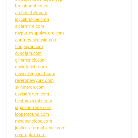
brainboosters.co
amberlately.com
joycebriscoe.com
aicarmina.com
mypartysupplystore.com
annforwisconsin.com
findjaipur.com
cultofjim.com
glimmerick.com
davidfollett.com
newcollegebeat.com
reverbnewyork.com
skinmerch.com
usvisaforum.com
bestmovierulz.com
jagalchi-trade.com
loopersound.com
minapenelope.com
justicereformalliance.com
cryptoglax.com