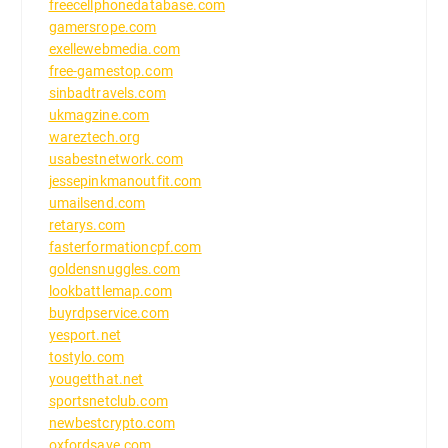
freecellphonedatabase.com
gamersrope.com
exellewebmedia.com
free-gamestop.com
sinbadtravels.com
ukmagzine.com
wareztech.org
usabestnetwork.com
jessepinkmanoutfit.com
umailsend.com
retarys.com
fasterformationcpf.com
goldensnuggles.com
lookbattlemap.com
buyrdpservice.com
yesport.net
tostylo.com
yougetthat.net
sportsnetclub.com
newbestcrypto.com
oxfordsave.com