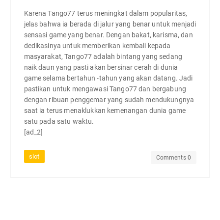
Karena Tango77 terus meningkat dalam popularitas,
jelas bahwa ia berada di jalur yang benar untuk menjadi
sensasi game yang benar. Dengan bakat, karisma, dan
dedikasinya untuk memberikan kembali kepada
masyarakat, Tango77 adalah bintang yang sedang
naik daun yang pasti akan bersinar cerah di dunia
game selama bertahun -tahun yang akan datang. Jadi
pastikan untuk mengawasi Tango77 dan bergabung
dengan ribuan penggemar yang sudah mendukungnya
saat ia terus menaklukkan kemenangan dunia game
satu pada satu waktu.
[ad_2]
slot
Comments 0