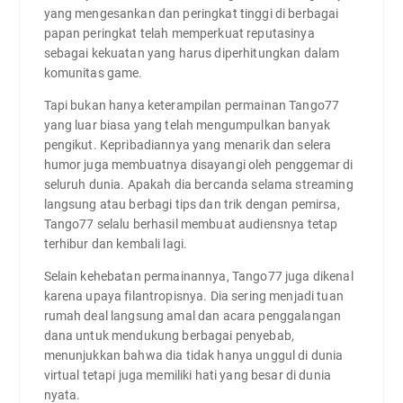
yang mengesankan dan peringkat tinggi di berbagai
papan peringkat telah memperkuat reputasinya
sebagai kekuatan yang harus diperhitungkan dalam
komunitas game.
Tapi bukan hanya keterampilan permainan Tango77
yang luar biasa yang telah mengumpulkan banyak
pengikut. Kepribadiannya yang menarik dan selera
humor juga membuatnya disayangi oleh penggemar di
seluruh dunia. Apakah dia bercanda selama streaming
langsung atau berbagi tips dan trik dengan pemirsa,
Tango77 selalu berhasil membuat audiensnya tetap
terhibur dan kembali lagi.
Selain kehebatan permainannya, Tango77 juga dikenal
karena upaya filantropisnya. Dia sering menjadi tuan
rumah deal langsung amal dan acara penggalangan
dana untuk mendukung berbagai penyebab,
menunjukkan bahwa dia tidak hanya unggul di dunia
virtual tetapi juga memiliki hati yang besar di dunia
nyata.