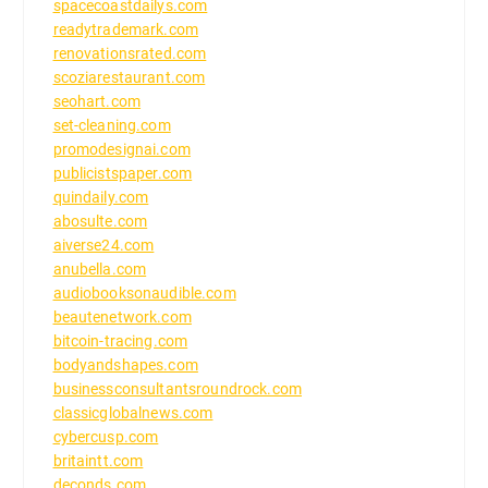
spacecoastdailys.com
readytrademark.com
renovationsrated.com
scoziarestaurant.com
seohart.com
set-cleaning.com
promodesignai.com
publicistspaper.com
quindaily.com
abosulte.com
aiverse24.com
anubella.com
audiobooksonaudible.com
beautenetwork.com
bitcoin-tracing.com
bodyandshapes.com
businessconsultantsroundrock.com
classicglobalnews.com
cybercusp.com
britaintt.com
deconds.com