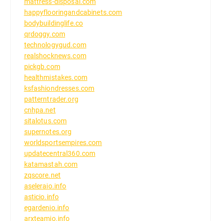
mattress-disposal.com
happyflooringandcabinets.com
bodybuildinglife.co
qrdoggy.com
technologygud.com
realshocknews.com
pickgb.com
healthmistakes.com
ksfashiondresses.com
patterntrader.org
cnhpa.net
sitalotus.com
supernotes.org
worldsportsempires.com
updatecentral360.com
katamastah.com
zqscore.net
aseleraio.info
asticio.info
egardenio.info
arxteamio.info