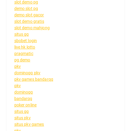
slot demo pg
demo slot pg
demo slot gacor
slot demo gratis
slot demo mahjong
situs qq
sbobet login
live hk lotto
pragmatic
pg demo
pkv
dominoqq pkv
pkv games bandarqq
pkv
dominoqq
bandarqq
poker online
situs qq
situs pkv
situs pkv games
pkv