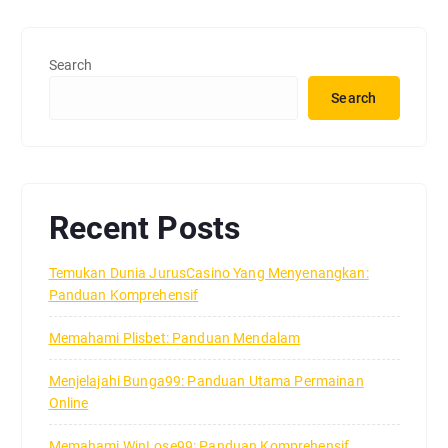
Search
Search
Recent Posts
Temukan Dunia JurusCasino Yang Menyenangkan:
Panduan Komprehensif
Memahami Plisbet: Panduan Mendalam
Menjelajahi Bunga99: Panduan Utama Permainan
Online
Memahami WinLose99: Panduan Komprehensif