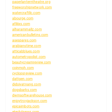
paperlanterntheatre.org
freeworshipnetwork.com
watercraftllc.com
abourge.com
afiliixs.com
alharammallz.com
americanbulletins.com
asespares.com
arabianstime.com
atticabblues.com
autometropolist.com
beautycreamreview.com
coinmoh.com
cyclopsreview.com
dattgen.com
didoivatnang.com
dogsbarks.com
dwmsoftwarehouse.com
enjoytroyjackson.com
epicaimbots.com
etech4news.com