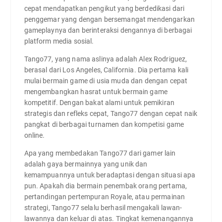
cepat mendapatkan pengikut yang berdedikasi dari
penggemar yang dengan bersemangat mendengarkan
gameplaynya dan berinteraksi dengannya di berbagai
platform media sosial.
Tango77, yang nama aslinya adalah Alex Rodriguez,
berasal dari Los Angeles, California. Dia pertama kali
mulai bermain game di usia muda dan dengan cepat
mengembangkan hasrat untuk bermain game
kompetitif. Dengan bakat alami untuk pemikiran
strategis dan refleks cepat, Tango77 dengan cepat naik
pangkat di berbagai turnamen dan kompetisi game
online.
Apa yang membedakan Tango77 dari gamer lain
adalah gaya bermainnya yang unik dan
kemampuannya untuk beradaptasi dengan situasi apa
pun. Apakah dia bermain penembak orang pertama,
pertandingan pertempuran Royale, atau permainan
strategi, Tango77 selalu berhasil mengakali lawan-
lawannya dan keluar di atas. Tingkat kemenangannya