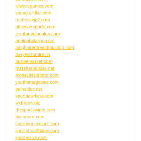
iclassicgames.com
saung-artikel.com
fasthokivip2.com
observersports.com
cryptominingplus.com
aquinoticiaspe.com
longhairedfrenchbulldog.com
lawyersforhire.co
businemarket.com
matahari88play.net
moneydescriptor.com
youthsmagazine.com
painaidee.net
sportsdarkest.com
webtoon.biz
thesportswires.com
hyungpro.com
sportingnewsnet.com
sportstime24day.com
sporteslive.com