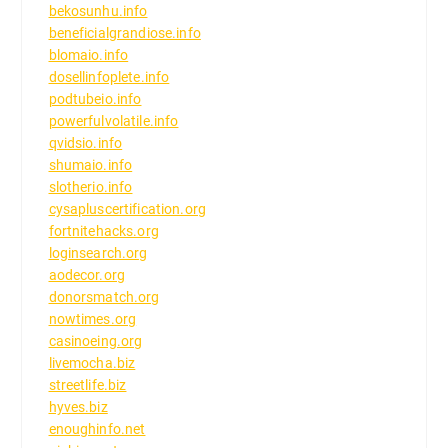
bekosunhu.info
beneficialgrandiose.info
blomaio.info
dosellinfoplete.info
podtubeio.info
powerfulvolatile.info
qvidsio.info
shumaio.info
slotherio.info
cysapluscertification.org
fortnitehacks.org
loginsearch.org
aodecor.org
donorsmatch.org
nowtimes.org
casinoeing.org
livemocha.biz
streetlife.biz
hyves.biz
enoughinfo.net