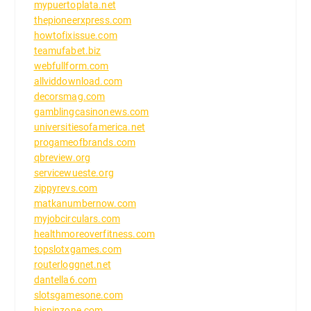
mypuertoplata.net
thepioneerxpress.com
howtofixissue.com
teamufabet.biz
webfullform.com
allviddownload.com
decorsmag.com
gamblingcasinonews.com
universitiesofamerica.net
progameofbrands.com
qbreview.org
servicewueste.org
zippyrevs.com
matkanumbernow.com
myjobcirculars.com
healthmoreoverfitness.com
topslotxgames.com
routerloggnet.net
dantella6.com
slotsgamesone.com
hispinzone.com