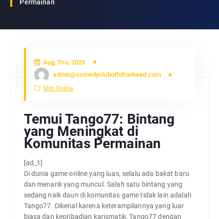
Permainan
Aug, Thu, 2025
admin@comedyclubofhiltonhead.com
Slot Online
Temui Tango77: Bintang
yang Meningkat di
Komunitas Permainan
[ad_1]
Di dunia game online yang luas, selalu ada bakat baru
dan menarik yang muncul. Salah satu bintang yang
sedang naik daun di komunitas game tidak lain adalah
Tango77. Dikenal karena keterampilannya yang luar
biasa dan kepribadian karismatik, Tango77 dengan