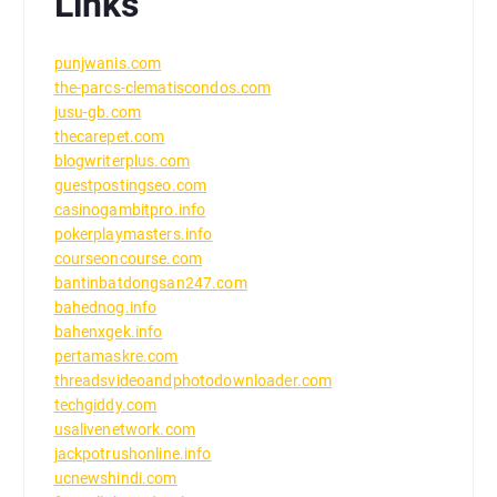
Links
punjwanis.com
the-parcs-clematiscondos.com
jusu-gb.com
thecarepet.com
blogwriterplus.com
guestpostingseo.com
casinogambitpro.info
pokerplaymasters.info
courseoncourse.com
bantinbatdongsan247.com
bahednog.info
bahenxgek.info
pertamaskre.com
threadsvideoandphotodownloader.com
techgiddy.com
usalivenetwork.com
jackpotrushonline.info
ucnewshindi.com