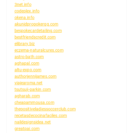
3net.info
codeplex.info
okena.info
akunidpropokerqq.com
bespokecardetailing.com
bestfriendscredit.com
elibrary.biz
eczema-naturalcures.com
astro-bath.com
aghapal.com
altu-expo.com
authorjennijames.com
viajearoma.net
tsutsuji-parkin.com
agharab.com
cheapammousa.com
thepositiveladiessoccerclub.com
recetasdecocinafaciles.com
naildesignsidea.net
greatpai.com