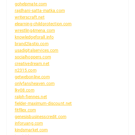
gohelpmate.com
rajdhani-satta-matka.com
writerscraft.net
elearning-childprotection.com
wrestling4mena.com
knowledgeforall.info
brand2lastio.com
usadigitalservices.com
socialhoppers.com
creativedream.net
n2315.com
getwebonline.com
onlyfansheaven.com
lky08.com
ralph-fiennes.net
fielder-maximum-discount.net
fitfllex.com
genesisbusinesscredit.com
inforuang.com
kindsmarket.com