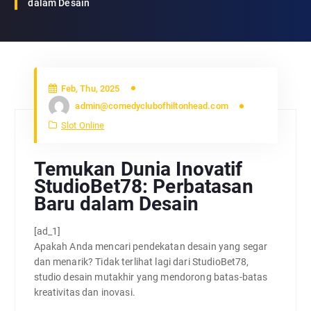
dalam Desain
Feb, Thu, 2025
admin@comedyclubofhiltonhead.com
Slot Online
Temukan Dunia Inovatif
StudioBet78: Perbatasan
Baru dalam Desain
[ad_1]
Apakah Anda mencari pendekatan desain yang segar
dan menarik? Tidak terlihat lagi dari StudioBet78,
studio desain mutakhir yang mendorong batas-batas
kreativitas dan inovasi.