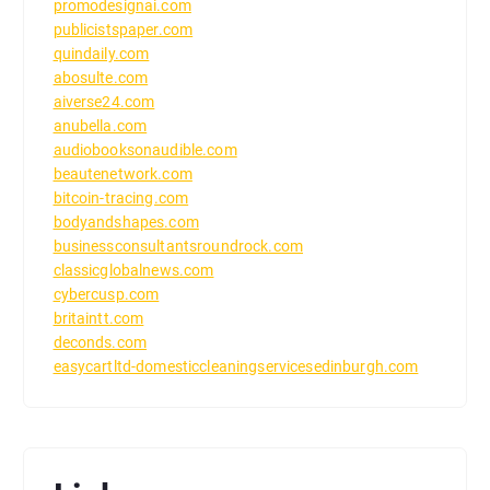
promodesignai.com
publicistspaper.com
quindaily.com
abosulte.com
aiverse24.com
anubella.com
audiobooksonaudible.com
beautenetwork.com
bitcoin-tracing.com
bodyandshapes.com
businessconsultantsroundrock.com
classicglobalnews.com
cybercusp.com
britaintt.com
deconds.com
easycartltd-domesticcleaningservicesedinburgh.com