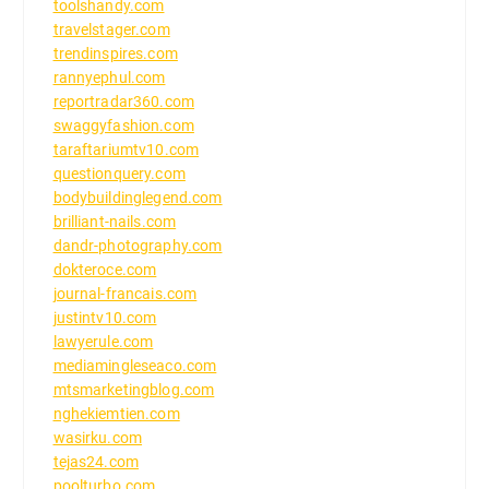
toolshandy.com
travelstager.com
trendinspires.com
rannyephul.com
reportradar360.com
swaggyfashion.com
taraftariumtv10.com
questionquery.com
bodybuildinglegend.com
brilliant-nails.com
dandr-photography.com
dokteroce.com
journal-francais.com
justintv10.com
lawyerule.com
mediamingleseaco.com
mtsmarketingblog.com
nghekiemtien.com
wasirku.com
tejas24.com
poolturbo.com