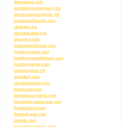
decorsmag.com
gamblingcasinonews.com
universitiesofamerica.net
progameofbrands.com
qbreview.org
servicewueste.org
zippyrevs.com
matkanumbernow.com
myjobcirculars.com
healthmoreoverfitness.com
topslotxgames.com
routerloggnet.net
dantella6.com
slotsgamesone.com
hispinzone.com
kalyanbazarnights.com
top-online-casino-usa.com
honghuidoor.com
flowingtravel.com
nineniki.com
brandiospecialists.com