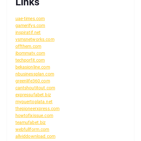
Links
uae-times.com
gamerifys.com
inspiratif.net
vsmsnetworks.com
offthem.com
ibommatv.com
techporfit.com
bekasionline.com
nbusinessplan.com
greenlife360.com
cantshoutitout.com
expressufabet.biz
mypuertoplata.net
thepioneerxpress.com
howtofixissue.com
teamufabet.biz
webfullform.com
allviddownload.com