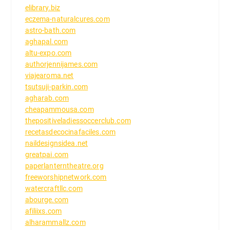
elibrary.biz
eczema-naturalcures.com
astro-bath.com
aghapal.com
altu-expo.com
authorjennijames.com
viajearoma.net
tsutsuji-parkin.com
agharab.com
cheapammousa.com
thepositiveladiessoccerclub.com
recetasdecocinafaciles.com
naildesignsidea.net
greatpai.com
paperlanterntheatre.org
freeworshipnetwork.com
watercraftllc.com
abourge.com
afiliixs.com
alharammallz.com