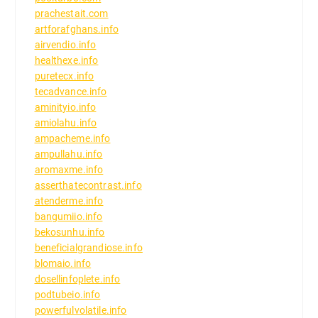
prachestait.com
artforafghans.info
airvendio.info
healthexe.info
puretecx.info
tecadvance.info
aminityio.info
amiolahu.info
ampacheme.info
ampullahu.info
aromaxme.info
asserthatecontrast.info
atenderme.info
bangumiio.info
bekosunhu.info
beneficialgrandiose.info
blomaio.info
dosellinfoplete.info
podtubeio.info
powerfulvolatile.info