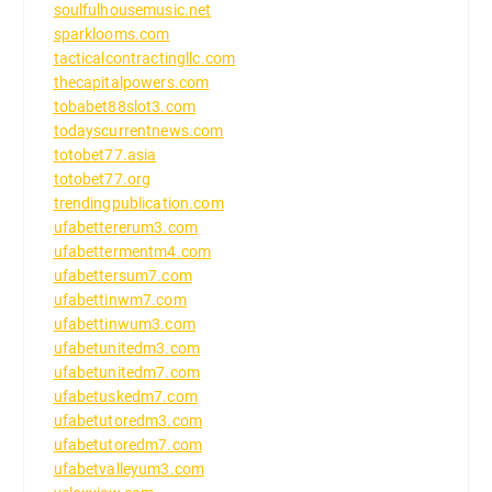
soulfulhousemusic.net
sparklooms.com
tacticalcontractingllc.com
thecapitalpowers.com
tobabet88slot3.com
todayscurrentnews.com
totobet77.asia
totobet77.org
trendingpublication.com
ufabettererum3.com
ufabettermentm4.com
ufabettersum7.com
ufabettinwm7.com
ufabettinwum3.com
ufabetunitedm3.com
ufabetunitedm7.com
ufabetuskedm7.com
ufabetutoredm3.com
ufabetutoredm7.com
ufabetvalleyum3.com