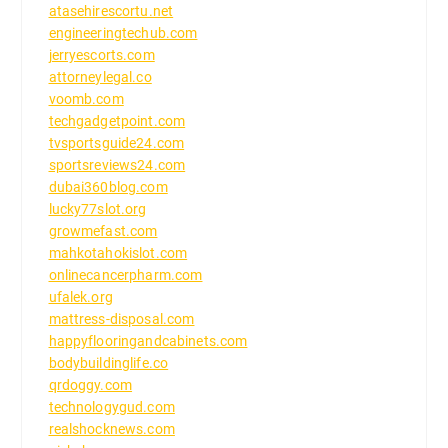
atasehirescortu.net
engineeringtechub.com
jerryescorts.com
attorneylegal.co
voomb.com
techgadgetpoint.com
tvsportsguide24.com
sportsreviews24.com
dubai360blog.com
lucky77slot.org
growmefast.com
mahkotahokislot.com
onlinecancerpharm.com
ufalek.org
mattress-disposal.com
happyflooringandcabinets.com
bodybuildinglife.co
qrdoggy.com
technologygud.com
realshocknews.com