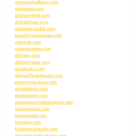
americanbulletins.com
asespares.com
arabianstime.com
atticabblues.com
autometropolist.com
beautycreamreview.com
coinmoh.com
cyclopsreview.com
dattgen.com
didoivatnang.com
dogsbarks.com
dwmsoftwarehouse.com
enjoytroyjackson.com
epicaimbots.com
etech4news.com
expresspsychedelicsshop.com
fashionistani.com
feelingswed.com
firecabal.com
forbessmagazine.com
globalmarketlivetoday.com