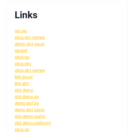
Links
qiu qiu
situs pkv games
demo slot gacor
sbobet
situs qq
situs pkv
situs pkv games
link gacor
link slot
slot demo
slot demo pg
demo slot pg
demo slot gacor
slot demo gratis
slot demo mahjong
situs qq