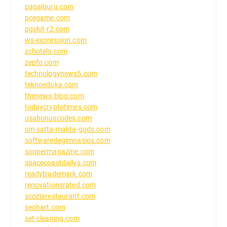
pagalguru.com
pcegame.com
pgslot-r2.com
ws-expression.com
zchotels.com
zepfo.com
technologynews5.com
teknoeduka.com
thenews-blog.com
todaycryptotimes.com
usabonuscodes.com
sm-satta-makta-gods.com
softwaredegimnasios.com
soopermagazine.com
spacecoastdailys.com
readytrademark.com
renovationsrated.com
scoziarestaurant.com
seohart.com
set-cleaning.com