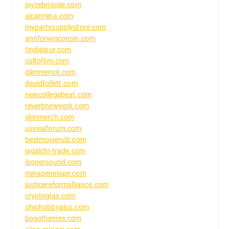
joycebriscoe.com
aicarmina.com
mypartysupplystore.com
annforwisconsin.com
findjaipur.com
cultofjim.com
glimmerick.com
davidfollett.com
newcollegebeat.com
reverbnewyork.com
skinmerch.com
usvisaforum.com
bestmovierulz.com
jagalchi-trade.com
loopersound.com
minapenelope.com
justicereformalliance.com
cryptoglax.com
ohiohobbyplus.com
bogothemes.com