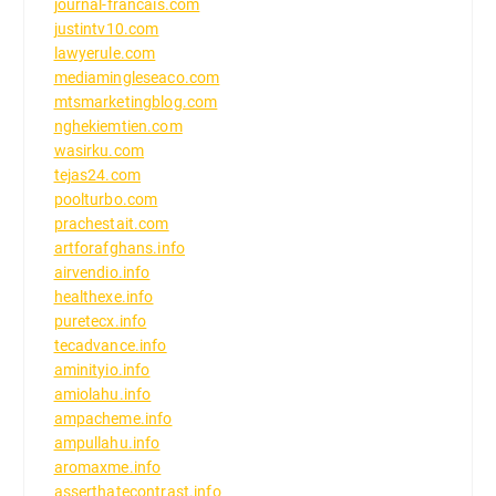
journal-francais.com
justintv10.com
lawyerule.com
mediamingleseaco.com
mtsmarketingblog.com
nghekiemtien.com
wasirku.com
tejas24.com
poolturbo.com
prachestait.com
artforafghans.info
airvendio.info
healthexe.info
puretecx.info
tecadvance.info
aminityio.info
amiolahu.info
ampacheme.info
ampullahu.info
aromaxme.info
asserthatecontrast.info