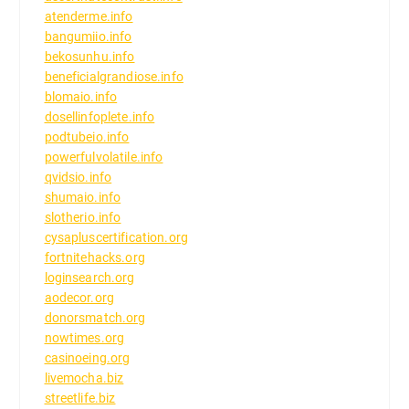
atenderme.info
bangumiio.info
bekosunhu.info
beneficialgrandiose.info
blomaio.info
dosellinfoplete.info
podtubeio.info
powerfulvolatile.info
qvidsio.info
shumaio.info
slotherio.info
cysapluscertification.org
fortnitehacks.org
loginsearch.org
aodecor.org
donorsmatch.org
nowtimes.org
casinoeing.org
livemocha.biz
streetlife.biz