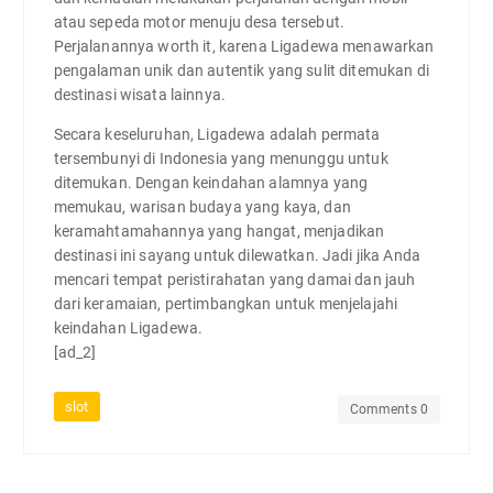
atau sepeda motor menuju desa tersebut.
Perjalanannya worth it, karena Ligadewa menawarkan
pengalaman unik dan autentik yang sulit ditemukan di
destinasi wisata lainnya.
Secara keseluruhan, Ligadewa adalah permata
tersembunyi di Indonesia yang menunggu untuk
ditemukan. Dengan keindahan alamnya yang
memukau, warisan budaya yang kaya, dan
keramahtamahannya yang hangat, menjadikan
destinasi ini sayang untuk dilewatkan. Jadi jika Anda
mencari tempat peristirahatan yang damai dan jauh
dari keramaian, pertimbangkan untuk menjelajahi
keindahan Ligadewa.
[ad_2]
slot
Comments 0