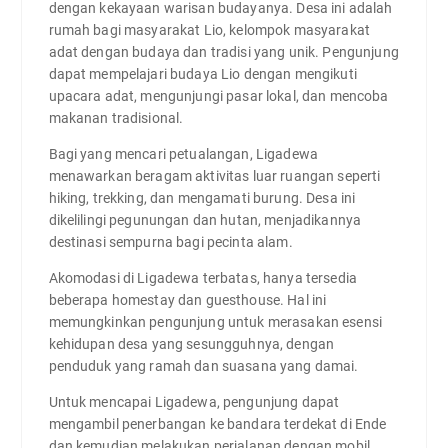
dengan kekayaan warisan budayanya. Desa ini adalah
rumah bagi masyarakat Lio, kelompok masyarakat
adat dengan budaya dan tradisi yang unik. Pengunjung
dapat mempelajari budaya Lio dengan mengikuti
upacara adat, mengunjungi pasar lokal, dan mencoba
makanan tradisional.
Bagi yang mencari petualangan, Ligadewa
menawarkan beragam aktivitas luar ruangan seperti
hiking, trekking, dan mengamati burung. Desa ini
dikelilingi pegunungan dan hutan, menjadikannya
destinasi sempurna bagi pecinta alam.
Akomodasi di Ligadewa terbatas, hanya tersedia
beberapa homestay dan guesthouse. Hal ini
memungkinkan pengunjung untuk merasakan esensi
kehidupan desa yang sesungguhnya, dengan
penduduk yang ramah dan suasana yang damai.
Untuk mencapai Ligadewa, pengunjung dapat
mengambil penerbangan ke bandara terdekat di Ende
dan kemudian melakukan perjalanan dengan mobil