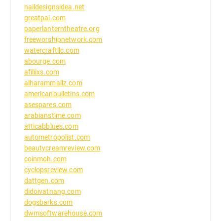
naildesignsidea.net
greatpai.com
paperlanterntheatre.org
freeworshipnetwork.com
watercraftllc.com
abourge.com
afiliixs.com
alharammallz.com
americanbulletins.com
asespares.com
arabianstime.com
atticabblues.com
autometropolist.com
beautycreamreview.com
coinmoh.com
cyclopsreview.com
dattgen.com
didoivatnang.com
dogsbarks.com
dwmsoftwarehouse.com