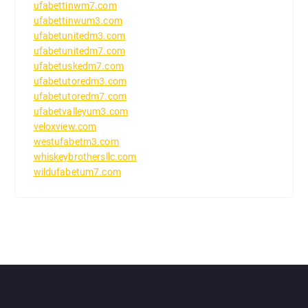
ufabettinwm7.com
ufabettinwum3.com
ufabetunitedm3.com
ufabetunitedm7.com
ufabetuskedm7.com
ufabetutoredm3.com
ufabetutoredm7.com
ufabetvalleyum3.com
veloxview.com
westufabetm3.com
whiskeybrothersllc.com
wildufabetum7.com