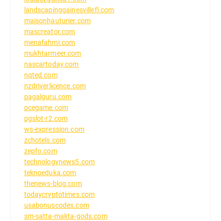
landscapinggainesvillefl.com
maisonhauturier.com
mascreator.com
menafahmi.com
mukhtarmeer.com
nascartoday.com
nqted.com
nzdriverlicence.com
pagalguru.com
pcegame.com
pgslot-r2.com
ws-expression.com
zchotels.com
zepfo.com
technologynews5.com
teknoeduka.com
thenews-blog.com
todaycryptotimes.com
usabonuscodes.com
sm-satta-makta-gods.com