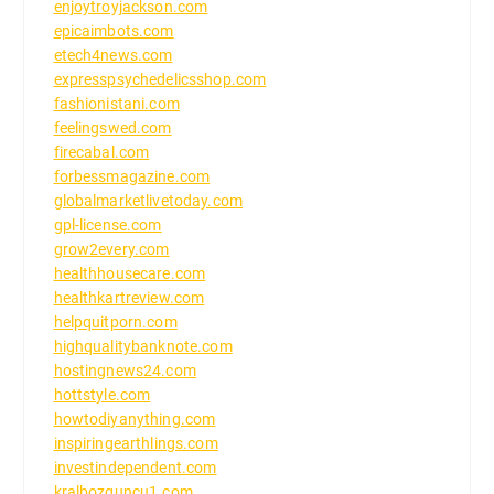
enjoytroyjackson.com
epicaimbots.com
etech4news.com
expresspsychedelicsshop.com
fashionistani.com
feelingswed.com
firecabal.com
forbessmagazine.com
globalmarketlivetoday.com
gpl-license.com
grow2every.com
healthhousecare.com
healthkartreview.com
helpquitporn.com
highqualitybanknote.com
hostingnews24.com
hottstyle.com
howtodiyanything.com
inspiringearthlings.com
investindependent.com
kralbozguncu1.com