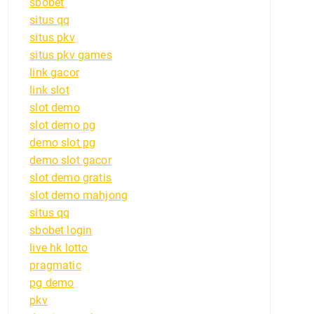
sbobet
situs qq
situs pkv
situs pkv games
link gacor
link slot
slot demo
slot demo pg
demo slot pg
demo slot gacor
slot demo gratis
slot demo mahjong
situs qq
sbobet login
live hk lotto
pragmatic
pg demo
pkv