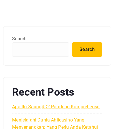
Search
Search
Recent Posts
Apa Itu Saung4D? Panduan Komprehensif
Menjelajahi Dunia Ahlicasino Yang
Menyenangkan: Yang Perlu Anda Ketahui