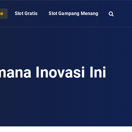
ne
Slot Gratis
Slot Gampang Menang
.
na Inovasi Ini