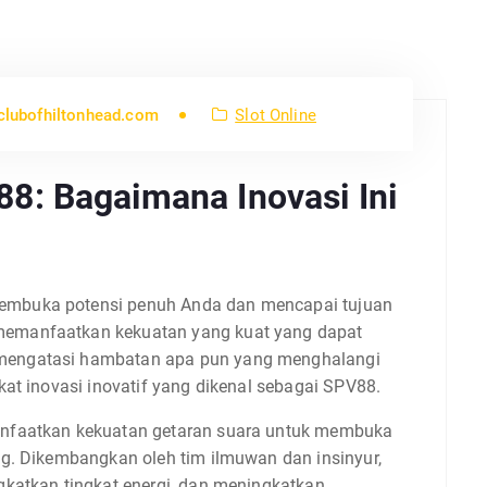
lubofhiltonhead.com
Slot Online
: Bagaimana Inovasi Ini
embuka potensi penuh Anda dan mencapai tujuan
memanfaatkan kekuatan yang kuat yang dapat
mengatasi hambatan apa pun yang menghalangi
kat inovasi inovatif yang dikenal sebagai SPV88.
anfaatkan kekuatan getaran suara untuk membuka
ng. Dikembangkan oleh tim ilmuwan dan insinyur,
gkatkan tingkat energi, dan meningkatkan